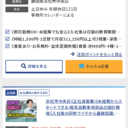
静岡県浜松市中央区
勤務地
土日休み 年間休日121日
休日
事務所カレンダーによる
《即日勤務OK・未経験でも安心》入社後は日勤の教育期間からスタートするので、2交替勤務が初めての方でも安心してスタートできます。工場未経験の方も大歓迎です。
《時給1,500円・2交替で月収311,250円以上可》残業・深夜手当が加算され、月収311,250円以上を目指せます（所定21.25日・残業25h・深夜25hの場合）。
《食堂あり・お茶無料・全体空調完備》食堂（約400円・4種・11:30〜13:30）が利用できます。お茶も無料。空調完備の環境ですが、作業場によっては暑さを感じる場合があります。
注目ポイントをもっと見る
詳細を見る
かんたん応募
正社員
お仕事No909-5451
浜松市中央区《正社員募集!》未経験からス
タートできる!電気自動車用部品の設計開
発【入社後の研修でイチから基礎知識・技
術を学べます。モノづくりに関心がある、手
に職をつけたい方お待ちしています!もちろ