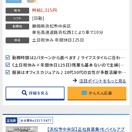
時給1,315円
給与
[日勤]
シフト
静岡県浜松市中央区
勤務地
東名高速道路浜松西ＩＣより車で10分
土日祝休み 年間休日125日
休日
勤務時間は2パターンから選べます♪ライフスタイルに合わせてご相談ください！
《土日祝休み×年間休日125日》残業も基本ないので主婦(夫)の方も働きやすい♪
服装はオフィスカジュアル♪20代30代の女性が多数活躍中です!
注目ポイントをもっと見る
詳細を見る
かんたん応募
正社員
お仕事No1317-5677
【浜松市中央区】正社員募集!モバイルアプ