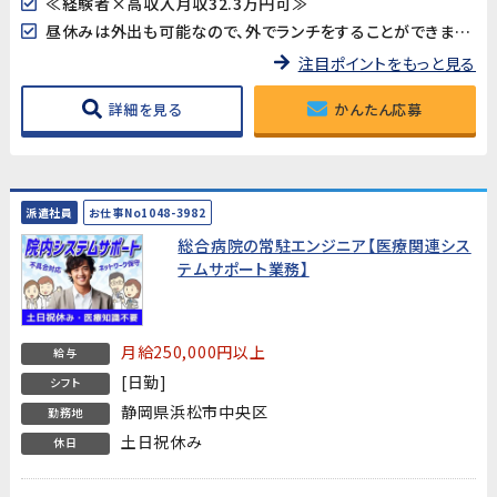
≪経験者×高収入月収32.3万円可≫
昼休みは外出も可能なので、外でランチをすることができます◎
注目ポイントをもっと見る
詳細を見る
かんたん応募
派遣社員
お仕事No1048-3982
総合病院の常駐エンジニア【医療関連シス
テムサポート業務】
月給250,000円以上
給与
[日勤]
シフト
静岡県浜松市中央区
勤務地
土日祝休み
休日