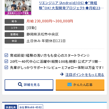
リエンジニア（Android/iOS）◆”微経
験”OK！大型開発プロジェクト◆月給23万
円～
月給 230,000円～300,000円
給与
[日勤]
シフト
静岡県浜松市中央区
勤務地
土日休み 年間休日121日
休日
育成前提！経験の浅い方もも安心のスタートライン☆
20代～40代中心に活躍中!総勢100名規模！公式アプリ開発のダイナミックな現場に飛び込もう♪
先輩がしっかりサポート！レビューとフォロー体制は万全です！
注目ポイントをもっと見る
詳細を見る
かんたん応募
派遣社員
お仕事No66-4502