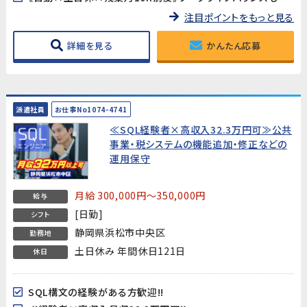
注目ポイントをもっと見る
詳細を見る
かんたん応募
派遣社員
お仕事No1074-4741
≪SQL経験者×高収入32.3万円可≫公共
事業・税システムの機能追加・修正などの
運用保守
月給 300,000円～350,000円
給与
[日勤]
シフト
静岡県浜松市中央区
勤務地
土日休み 年間休日121日
休日
SQL構文の経験がある方歓迎!!