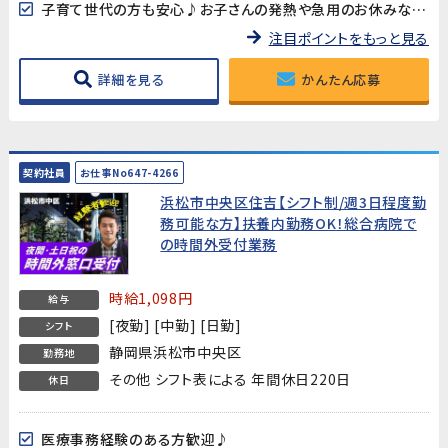
子育て世代の方も安心♪お子さんの発熱や急用のお休みなども対応いたします
注目ポイントをもっと見る
詳細を見る
かんたん応募
契約社員
お仕事No647-4266
浜松市中央区住吉【シフト制/週3日程度勤
務可能な方】扶養内勤務OK！総合病院で
の時間外受付業務
時給1,098円
給与
[夜勤] [中勤] [日勤]
シフト
静岡県浜松市中央区
勤務地
その他 シフト表による 年間休日220日
休日
医療事務経験のある方歓迎♪