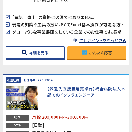
「電気工事士」の資格は必須ではありません。
弱電の知識や工具の扱い、PCでExcel基本操作が可能な方歓迎!
グローバルな事業展開をしている企業でのお仕事です。長期的に安定した就業が見込めます。
注目ポイントをもっと見る
詳細を見る
かんたん応募
派遣社員
お仕事No776-2084
【派遣先直接雇用実績有】総合病院法人本
部でのインフラエンジニア
月給 200,000円～300,000円
給与
[日勤]
シフト