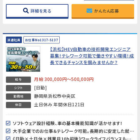
詳細を見る
かんたん応募
派遣社員
お仕事No1317-5137
【浜松】HEV自動車の技術開発エンジニア
募集！テレワーク可能で働きやすい環境！成
長できるチャンスを掴みませんか？
月給 300,000円～500,000円
給与
[日勤]
シフト
静岡県浜松市中央区
勤務地
土日休み 年間休日121日
休日
ソフトウェア設計経験、車の基本機能知識が活かせます！
大手企業でのお仕事＆テレワーク可能。長期的に安定した就業が見込めます。
《日勤×土日休×残業月10h前後》ワークライフバランスも取り易い♪