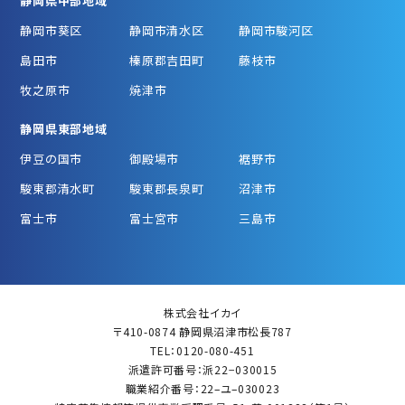
静岡県中部地域
静岡市葵区
静岡市清水区
静岡市駿河区
島田市
榛原郡吉田町
藤枝市
牧之原市
焼津市
静岡県東部地域
伊豆の国市
御殿場市
裾野市
駿東郡清水町
駿東郡長泉町
沼津市
富士市
富士宮市
三島市
株式会社イカイ
〒410-0874 静岡県沼津市松長787
TEL：0120-080-451
派遣許可番号：派22−030015
職業紹介番号：22–ユ–030023