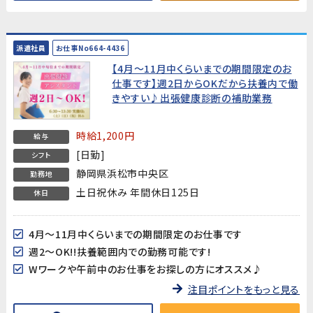
派遣社員
お仕事No664-4436
【4月～11月中くらいまでの期間限定のお
仕事です】週2日からOKだから扶養内で働
きやすい♪出張健康診断の補助業務
時給1,200円
給与
[日勤]
シフト
静岡県浜松市中央区
勤務地
土日祝休み 年間休日125日
休日
4月～11月中くらいまでの期間限定のお仕事です
週2～OK!!扶養範囲内での勤務可能です!
Wワークや午前中のお仕事をお探しの方にオススメ♪
注目ポイントをもっと見る