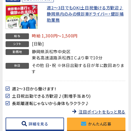
週2～3日でもOK!土日祝働ける方歓迎♪
静岡県内のみの検診車ドライバー・健診補
助業務
時給 1,300円～1,500円
給与
[日勤]
シフト
静岡県浜松市中央区
勤務地
東名高速道路浜松西ＩＣより車で10分
その他 日・祝 ※休日出勤する日が年に数回ありま
休日
す
週2～3日から働けます!
土日祝出勤できる方歓迎♪(割増手当あり)
長距離運転じゃないから身体もラクラク♪
注目ポイントをもっと見る
詳細を見る
かんたん応募