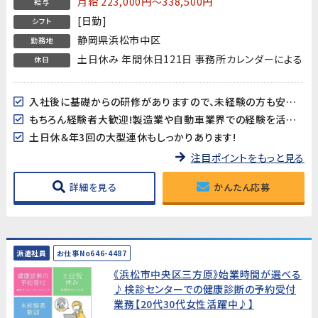
月給 223,000円～338,500円
給与
ん経験者大歓迎
[日勤]
シフト
静岡県浜松市中区
勤務地
土日休み 年間休日121日 事務所カレンダーによる
休日
入社後に基礎からの研修がありますので、未経験の方も安心してスタートできます♪
もちろん経験者大歓迎!製造業や自動車業界での経験を活かしたい方も是非!
土日休＆年3回の大型連休もしっかりあります!
注目ポイントをもっと見る
詳細を見る
かんたん応募
派遣社員
お仕事No646-4487
《浜松市中央区三方原》始業時間が選べる
♪検診センターでの健康診断の予約受付
業務【20代30代女性活躍中♪】