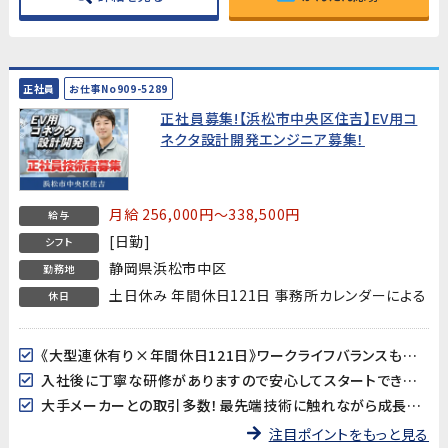
正社員
お仕事No909-5289
正社員募集!【浜松市中央区住吉】EV用コ
ネクタ設計開発エンジニア募集！
月給 256,000円～338,500円
給与
[日勤]
シフト
静岡県浜松市中区
勤務地
土日休み 年間休日121日 事務所カレンダーによる
休日
《大型連休有り×年間休日121日》ワークライフバランスもバッチリ!
入社後に丁寧な研修がありますので安心してスタートできます♪
大手メーカーとの取引多数！最先端技術に触れながら成長できます！
注目ポイントをもっと見る