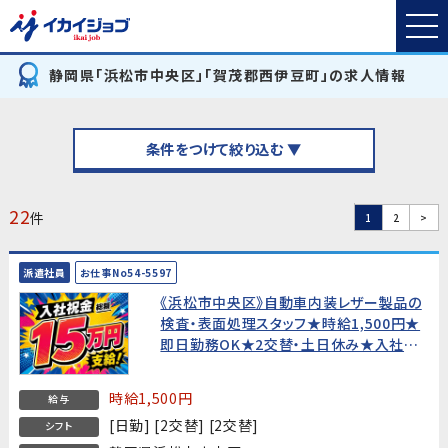
静岡県「浜松市中央区」「賀茂郡西伊豆町」の求人情報
条件をつけて絞り込む ▼
22
件
1
2
>
派遣社員
お仕事No54-5597
《浜松市中央区》自動車内装レザー製品の
検査・表面処理スタッフ★時給1,500円★
即日勤務OK★2交替・土日休み★入社祝
金総額15万円★寮費無料!【未経験歓迎・
20代〜40代男性活躍中！】
時給1,500円
給与
[日勤] [2交替] [2交替]
シフト