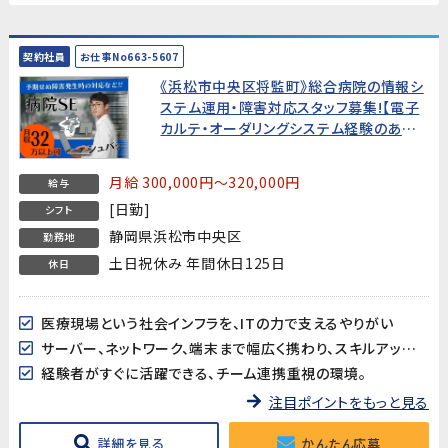
契約社員
お仕事No663-5607
《浜松市中央区将監町》総合病院の情報シ
ステム運用・障害対応スタッフ募集!【電子
カルテ・オーダリングシステム経験のある
方歓迎】
月給 300,000円～320,000円
給与
[日勤]
シフト
静岡県浜松市中央区
勤務地
土日祝休み 年間休日125日
休日
医療現場という社会インフラを、ITの力で支えるやりがい
サーバー、ネットワーク、端末まで幅広く携わり、スキルアップできる環境
経験者がすぐに活躍できる、チーム連携重視の環境。
注目ポイントをもっと見る
詳細を見る
かんたん応募