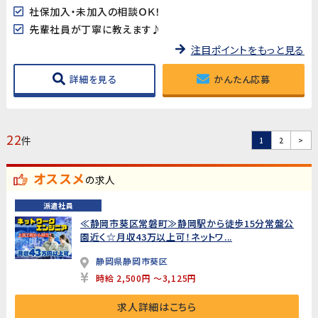
社保加入・未加入の相談ＯＫ！
先輩社員が丁寧に教えます♪
注目ポイントをもっと見る
詳細を見る
かんたん応募
22
件
1
2
>
オススメ
の求人
派遣社員
≪静岡市葵区常磐町≫静岡駅から徒歩15分常盤公
園近く☆月収43万以上可！ネットワ...
静岡県静岡市葵区
時給 2,500円 ～3,125円
求人詳細はこちら