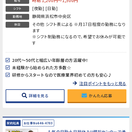
時給 1,200円～1,500円
給与
[夜勤] [日勤]
シフト
静岡県浜松市中央区
勤務地
その他 シフト表による ※月17日程度の勤務になり
休日
ます
※シフト制勤務になるので、希望でお休みが可能で
す
20代～50代と幅広い年齢層の方活躍中！
未経験から始められた方多数☆
研修からスタートなので医療業界初めての方も安心♪
注目ポイントをもっと見る
詳細を見る
かんたん応募
契約社員
お仕事No646-4703
人気の日勤土日祝休み!!健診センターで予