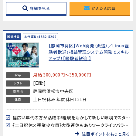
詳細を見る
かんたん応募
派遣社員
お仕事No1332-5209
【静岡市葵区】Web開発（派遣）／Linux経
験者歓迎！損益管理システム開発でスキル
アップ！【経験者歓迎!】
月給 300,000円～350,000円
給与
[日勤]
シフト
静岡県浜松市中央区
勤務地
土日祝休み 年間休日121日
休日
幅広い年代の方が活躍中!経験を活かして新しい環境でスタートしませんか!?
《土日祝休×残業少な目》大型連休もありワークライフバランスもバッチリ♪
注目ポイントをもっと見る