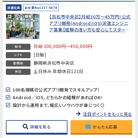
派遣社員
お仕事No1317-5678
【浜松市中央区】月給30万～45万円！公式
アプリ開発(Android/iOS)派遣エンジニ
ア募集【経験の浅い方も安心してスタート
できる環境です!】
月給 300,000円～450,000円
給与
[日勤]
シフト
静岡県浜松市中央区
勤務地
土日休み 年間休日121日
休日
100名規模の公式アプリ開発でスキルアップ！
Android／iOS、どちらかの経験があればOK！
設計から運用まで、幅広いノウハウが身につく◎
注目ポイントをもっと見る
詳細を見る
かんたん応募