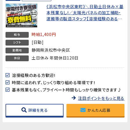
《浜松市中央区東町》＼日勤土日休み×基
本残業なし!／太陽光パネルの加工補助・
運搬等の製造スタッフ【溶接経験のある
方!20～40代男性活躍中!】★寮費無料★
時給1,400円
給与
[日勤]
シフト
静岡県浜松市中央区
勤務地
土日休み 年間休日120日
休日
溶接経験のある方歓迎!
時間に追われず、じっくり取り組める環境です!
基本残業もなく、プライベート時間もしっかり確保できます♪
注目ポイントをもっと見る
詳細を見る
かんたん応募