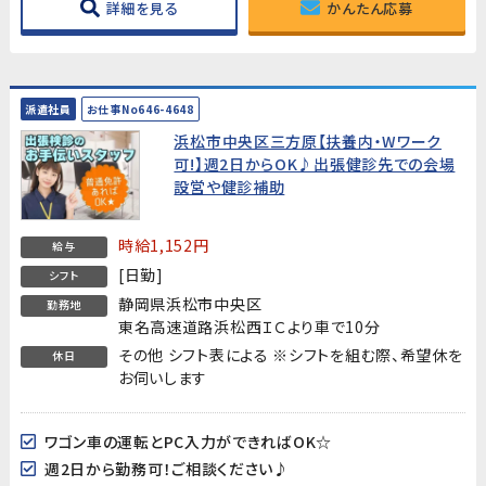
詳細を見る
かんたん応募
派遣社員
お仕事No646-4648
浜松市中央区三方原【扶養内・Wワーク
可!】週2日からOK♪出張健診先での会場
設営や健診補助
時給1,152円
給与
[日勤]
シフト
静岡県浜松市中央区
勤務地
東名高速道路浜松西ＩＣより車で10分
その他 シフト表による ※シフトを組む際、希望休を
休日
お伺いします
ワゴン車の運転とPC入力ができればOK☆
週2日から勤務可！ご相談ください♪