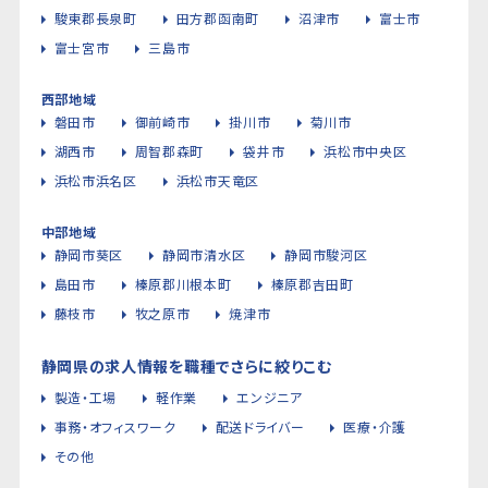
駿東郡長泉町
田方郡函南町
沼津市
富士市
富士宮市
三島市
西部地域
磐田市
御前崎市
掛川市
菊川市
湖西市
周智郡森町
袋井市
浜松市中央区
浜松市浜名区
浜松市天竜区
中部地域
静岡市葵区
静岡市清水区
静岡市駿河区
島田市
榛原郡川根本町
榛原郡吉田町
藤枝市
牧之原市
焼津市
静岡県の求人情報を職種でさらに絞りこむ
製造・工場
軽作業
エンジニア
事務・オフィスワーク
配送ドライバー
医療・介護
その他