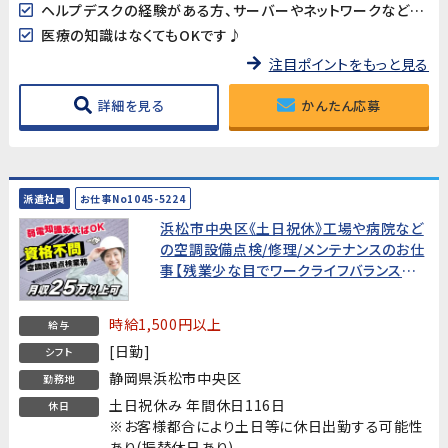
ヘルプデスクの経験がある方、サーバーやネットワークなどの知識がある方歓迎!
医療の知識はなくてもOKです♪
注目ポイントをもっと見る
詳細を見る
かんたん応募
派遣社員
お仕事No1045-5224
浜松市中央区《土日祝休》工場や病院など
の空調設備点検/修理/メンテナンスのお仕
事【残業少な目でワークライフバランスも
取り易い♪】※業務の中で車の運転もあり
ます
時給1,500円以上
給与
[日勤]
シフト
静岡県浜松市中央区
勤務地
土日祝休み 年間休日116日
休日
※お客様都合により土日等に休日出勤する可能性
あり(振替休日あり)