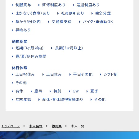
制服貸与
研修制度あり
送迎制度あり
まかない（食事）あり
社員割引あり
完全分煙
駅から5分以内
交通費支給
バイク・車通勤OK
昇給あり
勤務期間
短期(3ヶ月以内)
長期(3ヶ月以上)
春/夏/冬休み期間
休日休暇
土日祝休み
土日休み
平日その他
シフト制
その他
有休
慶弔
特別
GW
夏季
年末年始
産休・育休取得実績あり
その他
トップページ
求人情報
静岡県
求人一覧