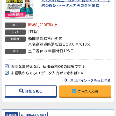
約の確認・データ入力等の事務業務
時給1,200円以上
給与
[日勤]
シフト
静岡県浜松市中央区
勤務地
東名高速道路浜松西ＩＣより車で10分
土日祝休み 年間休日125日
休日
面倒な着替えなし!!私服勤務OKの職場です♪
未経験からでもPCデータ入力ができればOK!
注目ポイントをもっと見る
詳細を見る
かんたん応募
派遣社員
お仕事No646-2024