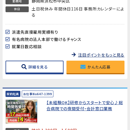
静岡県浜松市中央区
勤務地
土日祝休み 年間休日116日 事務所カレンダーによ
休日
る
派遣先直接雇用実績有り
有名病院の法人本部で働けるチャンス
就業日数応相談
注目ポイントをもっと見る
詳細を見る
かんたん応募
契約社員
お仕事No647-1399
【未経験OK】研修からスタートで安心♪総
合病院での夜間受付・会計窓口業務