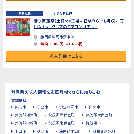
派遣社員
初心者歓迎
清水区蒲原《土日休》工場未経験からでも月収29万
円以上可!クルマのエアコン用アル...
静岡県静岡市清水区
時給 1,300円 ～1,625円
求人詳細はこちら
静岡県の求人情報を市区町村でさらに絞りこむ
東部地域
熱海市
伊豆市
伊豆の国市
伊東市
賀茂郡河津町
賀茂郡西伊豆町
賀茂郡東伊豆町
賀茂郡松崎町
賀茂郡南伊豆町
御殿場市
下田市
裾野市
駿東郡小山町
駿東郡清水町