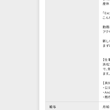
産休
「E
こん
勤務
アク
新し
まず
【仕
浜松
で、
ます
【具
・公
・An
・既
給与
月給 