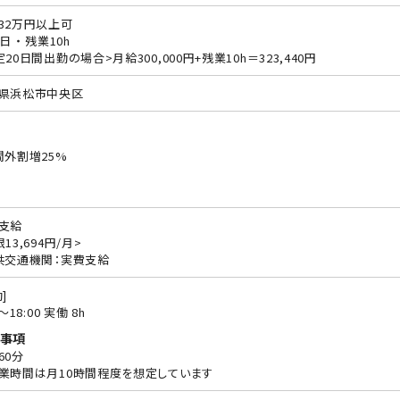
32万円以上可
日 ・ 残業10h
定20日間出勤の場合>月給300,000円+残業10h＝323,440円
県浜松市中央区
間外割増25%
支給
13,694円/月>
共交通機関：実費支給
]
0〜18:00 実働 8h
事項
60分
業時間は月10時間程度を想定しています