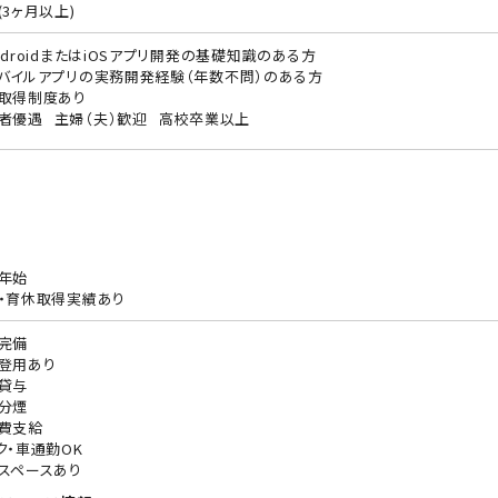
(3ヶ月以上)
ndroidまたはiOSアプリ開発の基礎知識のある方
バイルアプリの実務開発経験（年数不問）のある方
取得制度あり
者優遇
主婦（夫）歓迎
高校卒業以上
年始
・育休取得実績あり
完備
登用あり
貸与
分煙
費支給
ク・車通勤OK
スペースあり