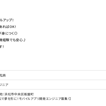
ルアップ！
があればOK！
が身につく◎
・微経験でも安心♪
す！
社員
ジニア
地：浜松市中央区板屋町
松で夢を形に！モバイルアプリ開発エンジニア募集！】