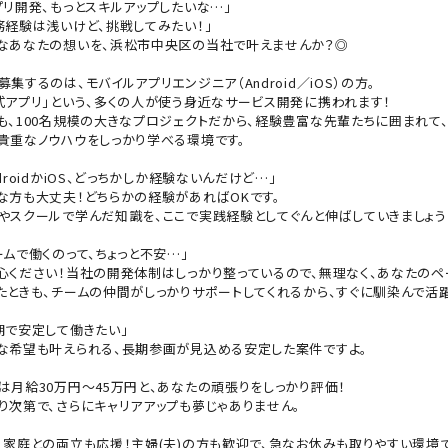
プリ開発、もっとスキルアップしたいな…」
務経験は浅いけど、挑戦してみたい！」
なあなたの想いを、浜松市中央区の当社で叶えませんか？◎
募集するのは、モバイルアプリエンジニア（Android／iOS）の方。
式アプリ」という、多くの人が使う身近なサービス開発に携われます！
も、100名規模の大きなプロジェクトだから、経験豊富な先輩たちに囲まれて
貴重なノウハウをしっかり学べる環境です。
ndroidかiOS、どっちかしか経験ないんだけど…」
な方も大丈夫！どちらかの経験があればOKです。
やスクールで学んだ知識を、ここで実践経験としてぐんと伸ばしていきましょう
ームで働くのって、ちょっと不安…」
心ください！当社の開発体制はしっかり整っているので、無理なく、あなたのペ
たときも、チームの仲間がしっかりサポートしてくれるから、すぐに馴染んで活
期で安定して働きたい」
な希望も叶えられる、長期参画が見込める安定した案件ですよ。
は月給30万円～45万円と、あなたの頑張りをしっかり評価！
り次第で、さらにキャリアアップも夢じゃありません。
、家庭との両立も応援！主婦(夫)の方も歓迎で、急なお休みも取りやすい環境で