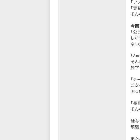
「ア
「実
そん
今回
「公
しか
ない
「A
そん
独学
「チ
ご安
困っ
「長
そん
給与
頑張
また