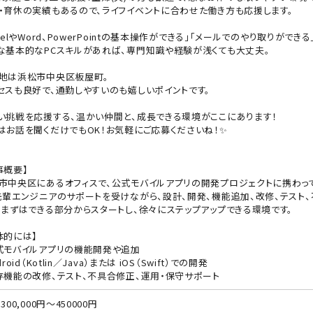
・育休の実績もあるので、ライフイベントに合わせた働き方も応援します。
xcelやWord、PowerPointの基本操作ができる」「メールでのやり取りができる
な基本的なPCスキルがあれば、専門知識や経験が浅くても大丈夫。
地は浜松市中央区板屋町。
セスも良好で、通勤しやすいのも嬉しいポイントです。
い挑戦を応援する、温かい仲間と、成長できる環境がここにあります！
はお話を聞くだけでもOK！お気軽にご応募くださいね！✨
事概要】
市中央区にあるオフィスで、公式モバイルアプリの開発プロジェクトに携わって
先輩エンジニアのサポートを受けながら、設計、開発、機能追加、改修、テスト
。まずはできる部分からスタートし、徐々にステップアップできる環境です。
体的には】
式モバイルアプリの機能開発や追加
droid（Kotlin／Java）または iOS（Swift）での開発
存機能の改修、テスト、不具合修正、運用・保守サポート
300,000円～450000円