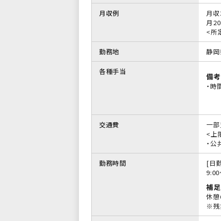
月収例
月収
月20
<所
勤務地
静岡
各種手当
備考
・時
交通費
一部
<上限
・公
勤務時間
[日勤
9:0
補足
休憩
※残