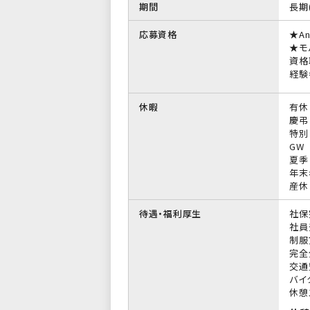
期間
長期
応募資格
★A
★モ
資格
経験
休暇
有休
慶弔
特別
GW
夏季
年末
産休
待遇・福利厚生
社保
社員
制服
完全
交通
バイ
休憩