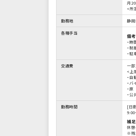
月20
<所
勤務地
静岡
各種手当
備考
・時
・制
・駐
交通費
一部
<上限
・自
・バイ
・原
・公
勤務時間
[日勤
9:0
補足
休憩
※残