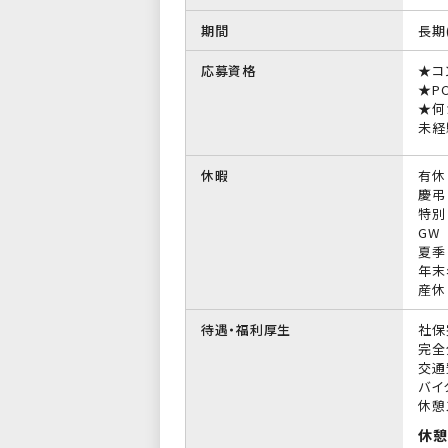
期間
長期
応募資格
★コ
★P
★何
未経
休暇
有休
慶弔
特別
GW
夏季
年末
産休
待遇・福利厚生
社保
完全
交通
バイ
休憩
休憩