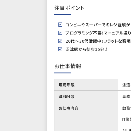
注目ポイント
コンビニやスーパーでのレジ経験が活
プログラミング不要！マニュアル通
20代～30代活躍中！フラットな職
沼津駅から徒歩15分♪
お仕事情報
雇用形態
派遣
職種分類
事務
お仕事内容
勤務
IT
【仕