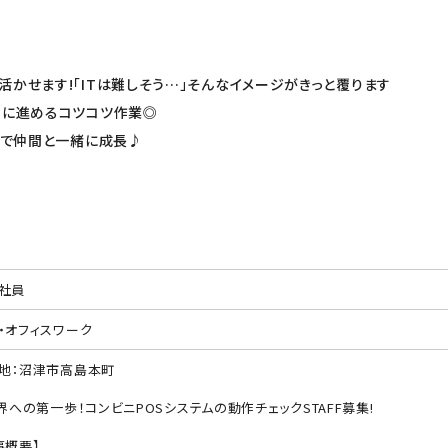
かせます!「ITは難しそう…」そんなイメージがきっと覆ります
りに進めるコツコツ作業◎
場で仲間と一緒に成長♪
社員
・オフィスワーク
地：沼津市高島本町
業界への第一歩！コンビニPOSシステムの動作チェックSTAFF募集!
事概要】