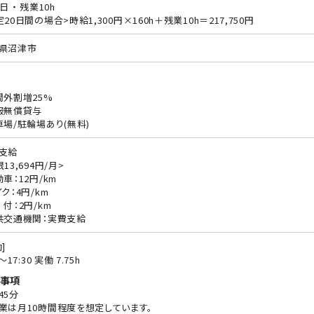
日 ・ 残業10h
定20日間の場合>時給1,300円×160h＋残業10h＝217,750円
県沼津市
間外割増25%
服無償貸与
車場/駐輪場あり(無料)
支給
13,694円/月>
動車：12円/km
ク：4円/km
 付：2円/km
共交通機関：実費支給
]
0〜17:30 実働 7.75h
事項
45分
業は月10時間程度を想定しています。