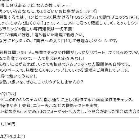
T業界に興味あるけど、なんか難しそう…」
思っているあなたに、ちょうどいいお仕事があります！◎
募集するのは、コンビニでよく見かける「POSシステム」の動作チェックSTAFF
れって、ちゃんと動くかな？」って、マニュアルに沿って確認していく、とってもシ
グラミングや難しい専門知識は一切不要！
ツコツ作業が好き」「落ち着いた環境で働きたい」
な方にピッタリの、IT業界への入り口として最適なポジションです。
経験は問いません。先輩スタッフや仲間がしっかりサポートしてくれるので、安
ムで作業するので、一人で抱え込む心配もなし！
らないことがあれば、いつでも相談できるフラットな人間関係も自慢です。
たのペースで、無理なくスキルアップしていける環境をご用意しています。
T業界で働いてみたい！」
な熱い想いを、ぜひここでカタチにしませんか？
体的には】
ンビニのPOSシステムが、指示通りに正しく動作するか画面操作をチェック。
ジ操作や売上登録、エラー表示などの機能テストを実施。
スト結果をExcelやWordのフォーマットへ入力し、不具合があった場合は内容
1,300円
21万円以上可