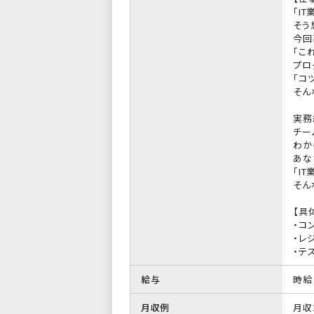
「I
そう
今回
「こ
プロ
「コ
そん
実務
チー
わか
あな
「I
そん
【具
・コ
・レ
・テ
給与
時給 
月収例
月収