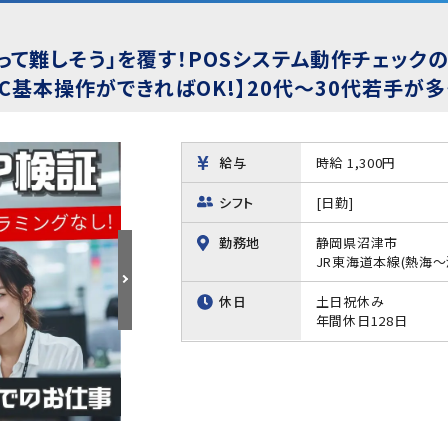
事って難しそう」を覆す！POSシステム動作チェック
C基本操作ができればOK!】20代～30代若手が多
給与
時給 1,300円
シフト
[日勤]
勤務地
静岡県沼津市
JR東海道本線(熱海～
休日
土日祝休み
年間休日128日