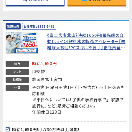
派遣社員
お仕事No1388-5461
《富士宮市北山》時給1650円!最先端の自
動化ライン!飲料水の製造オペレーター【未
経験大歓迎!PCスキル不要♪】正社員登用
実績あり!20代～30代男性活躍中!
時給1,650円
給与
[3交替]
シフト
静岡県富士宮市
勤務地
その他 日曜日＋他1日（土・祝含む） ※土日休みも
休日
応相談
※平日休については「子供の学校行事で」「家族で
旅行に」など、是非ご相談ください。
年間休日123日
時給1,650円!月収30万円以上可能!