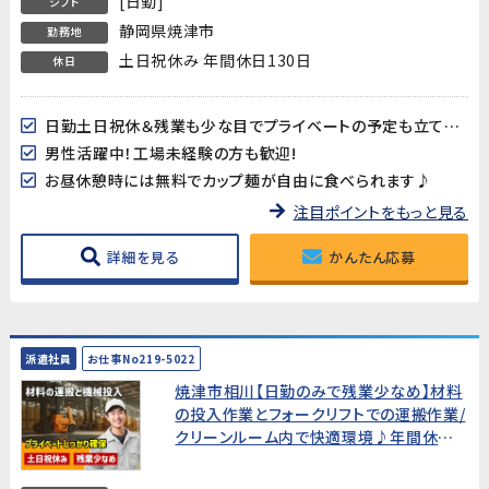
[日勤]
シフト
静岡県焼津市
勤務地
土日祝休み 年間休日130日
休日
日勤土日祝休＆残業も少な目でプライベートの予定も立てやすい♪年間休日130日!
男性活躍中！工場未経験の方も歓迎!
お昼休憩時には無料でカップ麺が自由に食べられます♪
注目ポイントをもっと見る
詳細を見る
かんたん応募
派遣社員
お仕事No219-5022
焼津市相川【日勤のみで残業少なめ】材料
の投入作業とフォークリフトでの運搬作業/
クリーンルーム内で快適環境♪年間休日
130日★