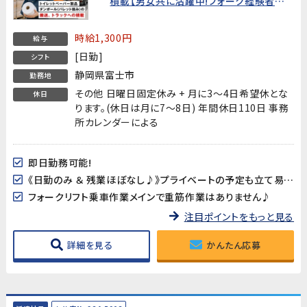
積載【男女共に活躍中!フォーク経験者お
待ちしています!】
時給1,300円
給与
[日勤]
シフト
静岡県富士市
勤務地
その他 日曜日固定休み + 月に3～4日希望休とな
休日
ります。(休日は月に7～8日) 年間休日110日 事務
所カレンダーによる
即日勤務可能!
《日勤のみ ＆ 残業ほぼなし♪》プライベートの予定も立て易い!
フォークリフト乗車作業メインで重筋作業はありません♪
注目ポイントをもっと見る
詳細を見る
かんたん応募