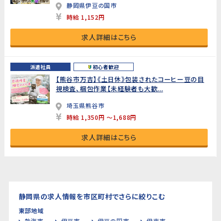
静岡県伊豆の国市
時給 1,152円
求人詳細はこちら
派遣社員
初心者歓迎
【熊谷市万吉】《土日休》包装されたコーヒー豆の目
視検査、梱包作業【未経験者も大歓...
埼玉県熊谷市
時給 1,350円 ～1,688円
求人詳細はこちら
静岡県の求人情報を市区町村でさらに絞りこむ
東部地域
熱海市
伊豆市
伊豆の国市
伊東市