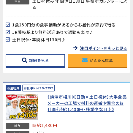
土日祝休み 年間休日130日 事務所カレンダーによ
休日
る
1食250円分の食事補助があるからお昼代が節約できる
JR藤枝駅より無料送迎ありで通勤も楽々♪
土日祝休・年間休日130日♪
注目ポイントをもっと見る
詳細を見る
かんたん応募
派遣社員
お仕事No219-2292
《焼津市相川》【日勤×土日祝休】大手食品
メーカーの工場で材料の運搬や調合のお
仕事《時給1,430円・残業少な目♪》
時給1,430円
給与