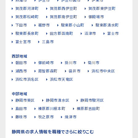
賀茂郡河津町
賀茂郡西伊豆町
賀茂郡東伊豆町
賀茂郡松崎町
賀茂郡南伊豆町
御殿場市
下田市
裾野市
駿東郡小山町
駿東郡清水町
駿東郡長泉町
田方郡函南町
沼津市
富士市
富士宮市
三島市
西部地域
磐田市
御前崎市
掛川市
菊川市
湖西市
周智郡森町
袋井市
浜松市中央区
浜松市浜名区
浜松市天竜区
中部地域
静岡市葵区
静岡市清水区
静岡市駿河区
島田市
榛原郡川根本町
榛原郡吉田町
藤枝市
牧之原市
焼津市
静岡県の求人情報を職種でさらに絞りこむ