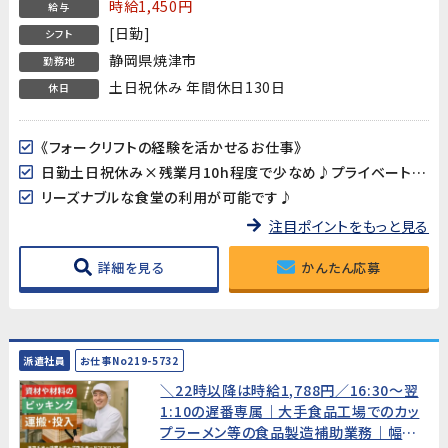
時給1,450円
給与
[日勤]
シフト
静岡県焼津市
勤務地
土日祝休み 年間休日130日
休日
《フォークリフトの経験を活かせるお仕事》
日勤土日祝休み×残業月10h程度で少なめ♪プライベートの予定も立て易い!年間休日130日
リーズナブルな食堂の利用が可能です♪
注目ポイントをもっと見る
詳細を見る
かんたん応募
派遣社員
お仕事No219-5732
＼22時以降は時給1,788円／16:30～翌
1:10の遅番専属｜大手食品工場でのカッ
プラーメン等の食品製造補助業務｜幅広