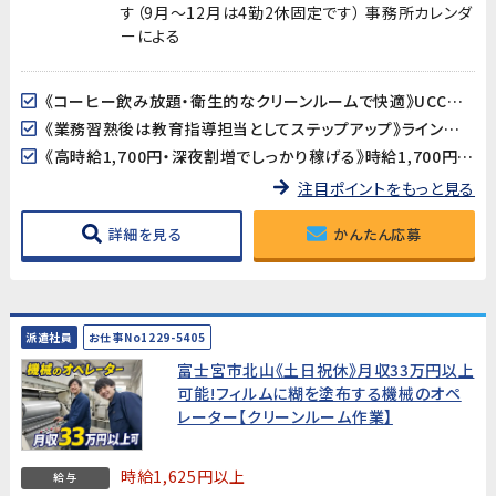
す（9月～12月は4勤2休固定です） 事務所カレンダ
ーによる
《コーヒー飲み放題・衛生的なクリーンルームで快適》UCCの食品工場で、休憩時間にコーヒーが飲み放題！クリーンルーム（フル装備）・全体空調完備の清潔で快適な環境で働けます。
《業務習熟後は教育指導担当としてステップアップ》ライン作業を覚えた後は、当社スタッフや協力会社の作業者への教育・指導もお任せします。リーダー・指導者としてのキャリアを積みたい方に最適なポジションです。
《高時給1,700円・深夜割増でしっかり稼げる》時給1,700円に残業・深夜手当加算➡月収37万円以上可能!
注目ポイントをもっと見る
詳細を見る
かんたん応募
派遣社員
お仕事No1229-5405
富士宮市北山《土日祝休》月収33万円以上
可能!フィルムに糊を塗布する機械のオペ
レーター【クリーンルーム作業】
時給1,625円以上
給与