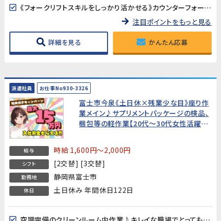
《フォークリフトスキルをしっかり活かせる》カウンターフォークリフトを使った製品運搬がメインの業務です。取り扱う製品は最大10kg程度で、体への負担も少なめです。
注目ポイントをもっと見る
詳細を見る
かんたん応募
派遣社員
お仕事No930-3326
富士市今泉《土日休×残業少な目》座り作
業メイン♪サプリメントパッケージの検品、
梱包等の軽作業【20代～30代女性活躍中!
月収29万円以上可能】★入社祝金15万円
★
時給 1,600円～2,000円
給与
[2交替] [3交替]
シフト
静岡県富士市
勤務地
土日休み 年間休日122日
休日
空調完備のクリーンルーム内作業♪キレイな職場でとっても快適♪