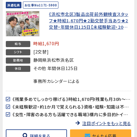
派遣社員
お仕事No1171-5900
《浜松市北区》製品出荷前外観検査スタッ
フ★時給1,670円★2勤交替手当あり★2
交替・年間休日125日【未経験歓迎・20
代〜40代男女活躍中！】
時給1,670円
給与
[2交替]
シフト
静岡県浜松市浜名区
勤務地
その他 年間休日125日
休日
事務所カレンダーによる
《残業多めでしっかり稼げる》時給1,670円!残業も月30h～70h程度（生産量により変動）と多めで、しっかり稼げます!
《未経験歓迎・約1か月で覚えられる》資格・経験・知識は不要。製品の外観を確認するシンプルな検査業務なので、未経験からでも約1か月でしっかり習得できます。
《女性・障害のある方も活躍できる職場》構内に多目的トイレも完備されており、どなたでも働きやすい環境が整っています。
注目ポイントをもっと見る
詳細を見る
かんたん応募