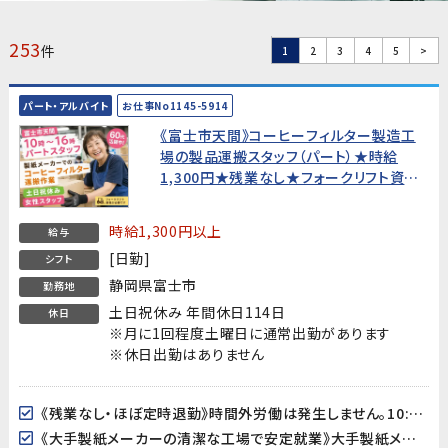
253
件
1
2
3
4
5
>
パート・アルバイト
お仕事No1145-5914
《富士市天間》コーヒーフィルター製造工
場の製品運搬スタッフ（パート）★時給
1,300円★残業なし★フォークリフト資格
必須・60代活躍中！
時給1,300円以上
給与
[日勤]
シフト
静岡県富士市
勤務地
土日祝休み 年間休日114日
休日
※月に1回程度土曜日に通常出勤があります
※休日出勤はありません
《残業なし・ほぼ定時退勤》時間外労働は発生しません。10:00〜16:00のパート勤務でメリハリよく働けます。家庭やプライベートとの両立がしやすい環境です。
《大手製紙メーカーの清潔な工場で安定就業》大手製紙メーカーの工場でのお仕事です。全体空調完備のきれいな環境で、長期的に安定して働けます。