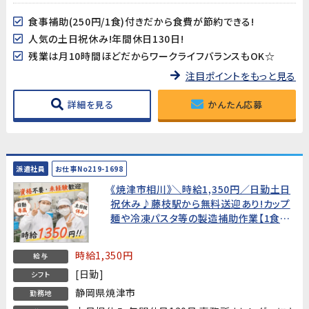
食事補助(250円/1食)付きだから食費が節約できる!
人気の土日祝休み!年間休日130日!
残業は月10時間ほどだからワークライフバランスもOK☆
注目ポイントをもっと見る
詳細を見る
かんたん応募
派遣社員
お仕事No219-1698
《焼津市相川》＼時給1,350円／日勤土日
祝休み♪藤枝駅から無料送迎あり!カップ
麺や冷凍パスタ等の製造補助作業【1食
250円の食事補助付】
時給1,350円
給与
[日勤]
シフト
静岡県焼津市
勤務地