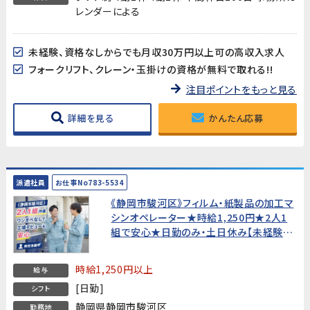
レンダーによる
未経験、資格なしからでも月収30万円以上可の高収入求人
フォークリフト、クレーン・玉掛けの資格が無料で取れる!!
注目ポイントをもっと見る
詳細を見る
かんたん応募
派遣社員
お仕事No783-5534
《静岡市駿河区》フィルム・紙製品の加工マ
シンオペレーター★時給1,250円★2人1
組で安心★日勤のみ・土日休み【未経験歓
迎・20代～40代男性活躍中！】
時給1,250円以上
給与
[日勤]
シフト
静岡県静岡市駿河区
勤務地