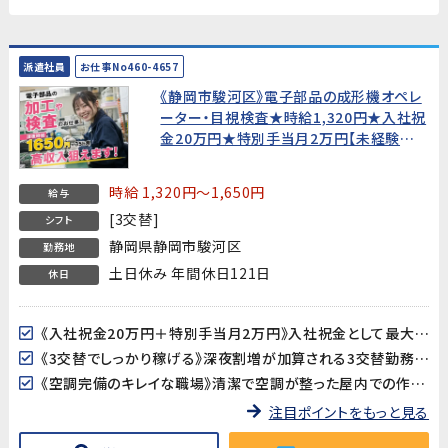
派遣社員
お仕事No460-4657
《静岡市駿河区》電子部品の成形機オペレ
ーター・目視検査★時給1,320円★入社祝
金20万円★特別手当月2万円【未経験歓
迎・男女活躍中！】
時給 1,320円～1,650円
給与
[3交替]
シフト
静岡県静岡市駿河区
勤務地
土日休み 年間休日121日
休日
《入社祝金20万円＋特別手当月2万円》入社祝金として最大20万円を支給（出勤率規定あり）。さらに入社後1年間は特別手当として月額20,000円が毎月加算されます（出勤率90%以上が対象）。
《3交替でしっかり稼げる》深夜割増が加算される3交替勤務で、調整補助金も含めた月収256,280円以上を目指せます（所定20日・残業20h・深夜36hの場合）。
《空調完備のキレイな職場》清潔で空調が整った屋内での作業です。機械のボタンを押してセットするだけのシンプルな作業で、未経験からでも約1か月で覚えられます。
注目ポイントをもっと見る