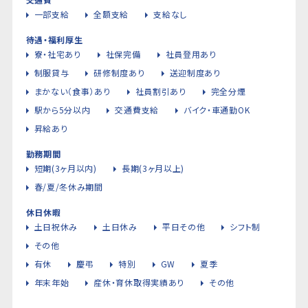
一部支給
全額支給
支給なし
待遇・福利厚生
寮・社宅あり
社保完備
社員登用あり
制服貸与
研修制度あり
送迎制度あり
まかない（食事）あり
社員割引あり
完全分煙
駅から5分以内
交通費支給
バイク・車通勤OK
昇給あり
勤務期間
短期(3ヶ月以内)
長期(3ヶ月以上)
春/夏/冬休み期間
休日休暇
土日祝休み
土日休み
平日その他
シフト制
その他
有休
慶弔
特別
GW
夏季
年末年始
産休・育休取得実績あり
その他