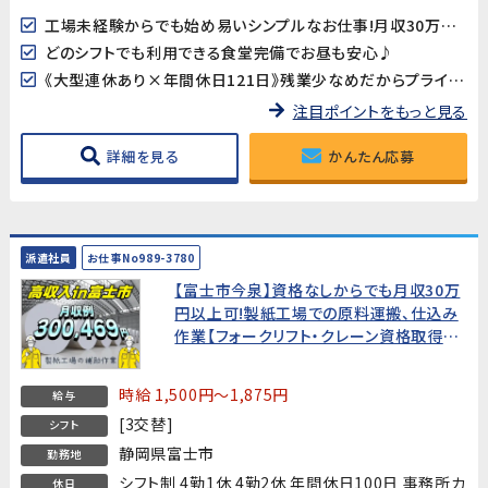
工場未経験からでも始め易いシンプルなお仕事!月収30万円以上も目指せます
どのシフトでも利用できる食堂完備でお昼も安心♪
《大型連休あり×年間休日121日》残業少なめだからプライベートも◎
注目ポイントをもっと見る
詳細を見る
かんたん応募
派遣社員
お仕事No989-3780
【富士市今泉】資格なしからでも月収30万
円以上可!製紙工場での原料運搬、仕込み
作業【フォークリフト・クレーン資格取得支
援付】
時給 1,500円～1,875円
給与
[3交替]
シフト
静岡県富士市
勤務地
シフト制 4勤1休 4勤2休 年間休日100日 事務所カ
休日