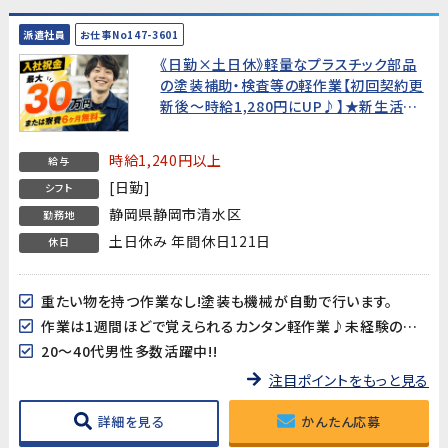
派遣社員
お仕事No147-3601
《日勤×土日休》軽量なプラスチック部品
の塗装補助・検査等の軽作業【初回契約更
新後～時給1,280円にUP♪】★新生活を
応援!選べる入社特典あり!★
時給1,240円以上
給与
[日勤]
シフト
静岡県静岡市清水区
勤務地
土日休み 年間休日121日
休日
重たい物を持つ作業なし!塗装も機械が自動で行います。
作業は1週間ほどで覚えられるカンタン軽作業♪未経験の方も大歓迎!
20～40代男性多数活躍中!!
注目ポイントをもっと見る
詳細を見る
かんたん応募