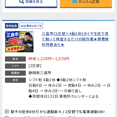
詳細を見る
かんたん応募
契約社員
お仕事No26-78
三島市《2交替×4勤2休》タイヤを目で見
て触って検査するだけの軽作業★寮費無
料特典あり★
時給 1,220円～1,525円
給与
[2交替]
シフト
静岡県三島市
勤務地
シフト制 4勤2休 ◆4勤2休シフト制
休日
日勤4日 → 休み2日 → 夜勤4日 → 休み2日 → 日
勤4日 → 休み2日・・・の繰り返し
◆年間休日132日 事務所カレンダーによる
駅チカ徒歩8分だから通勤楽々♪2交替でも電車通勤OK!