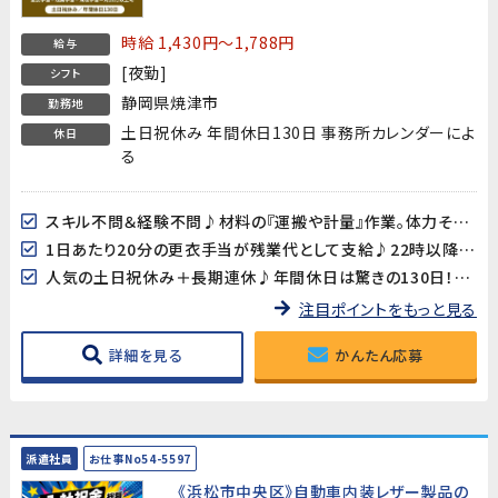
い世代の男性活躍中｜カップ麺のお替り自
由！！！！
時給 1,430円～1,788円
給与
[夜勤]
シフト
静岡県焼津市
勤務地
土日祝休み 年間休日130日 事務所カレンダーによ
休日
る
スキル不問＆経験不問♪材料の『運搬や計量』作業。体力そこそこあればOK！
1日あたり20分の更衣手当が残業代として支給♪22時以降は深夜手当もついてオトクに稼げます☆
人気の土日祝休み＋長期連休♪年間休日は驚きの130日！メリハリつけて働けます
注目ポイントをもっと見る
詳細を見る
かんたん応募
派遣社員
お仕事No54-5597
《浜松市中央区》自動車内装レザー製品の