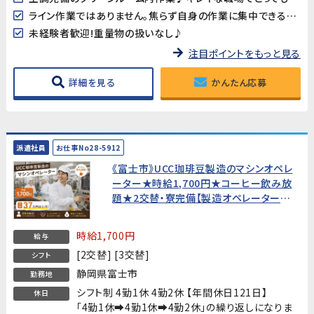
ライン作業ではありません。焦らず自身の作業に集中できる環境です。
未経験者歓迎!重量物の扱いなし♪
注目ポイントをもっと見る
詳細を見る
かんたん応募
派遣社員
お仕事No28-5912
《富士市》UCC珈琲豆製造のマシンオペレ
ーター★時給1,700円★コーヒー飲み放
題★2交替・寮完備【製造オペレーター経
験者歓迎・20代〜40代男性活躍中！】
時給1,700円
給与
[2交替] [3交替]
シフト
静岡県富士市
勤務地
シフト制 4勤1休 4勤2休 【年間休日121日】
休日
「4勤1休➡4勤1休➡4勤2休」の繰り返しになりま