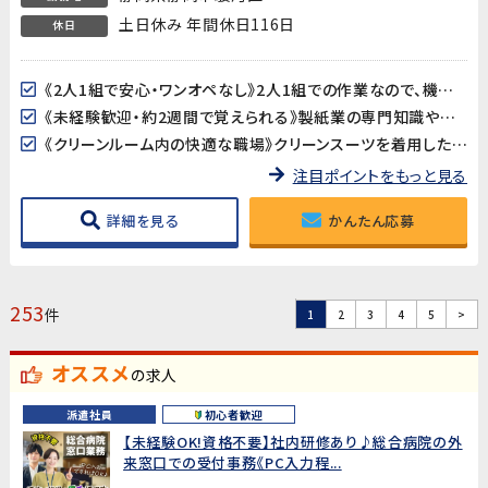
土日休み 年間休日116日
休日
《2人1組で安心・ワンオペなし》2人1組での作業なので、機械トラブルや不明点があってもすぐに相談できます。一人で抱え込む心配がない、チームワークで取り組める職場です。
《未経験歓迎・約2週間で覚えられる》製紙業の専門知識や特別な資格は不要です。先輩スタッフのサポートを受けながら、約2週間で作業に慣れることができます。
《クリーンルーム内の快適な職場》クリーンスーツを着用したクリーンルーム内での作業です。空調完備で年中快適な温度が保たれており、気になるような臭いもありません。
注目ポイントをもっと見る
詳細を見る
かんたん応募
253
件
1
2
3
4
5
>
オススメ
の求人
派遣社員
初心者歓迎
【未経験OK!資格不要】社内研修あり♪総合病院の外
来窓口での受付事務《PC入力程...