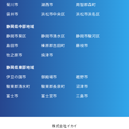
菊川市
湖西市
周智郡森町
袋井市
浜松市中央区
浜松市浜名区
静岡県中部地域
静岡市葵区
静岡市清水区
静岡市駿河区
島田市
榛原郡吉田町
藤枝市
牧之原市
焼津市
静岡県東部地域
伊豆の国市
御殿場市
裾野市
駿東郡清水町
駿東郡長泉町
沼津市
富士市
富士宮市
三島市
株式会社イカイ