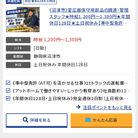
派遣社員
お仕事No284-5908
《沼津市》変圧器保守用部品の調達・管理
スタッフ★時給1,200円〜1,300円★年間
休日128日★土日祝休み【準中型免許必
須・20代〜30代男性活躍中！】
時給 1,200円～1,300円
給与
[日勤]
シフト
静岡県沼津市
勤務地
土日祝休み 年間休日128日
休日
《準中型免許（AT可）を活かせる仕事》2tトラックの運転業務があるため、準中型免許が必須です。運転スキルを活かしながら、部品の調達・管理・出荷までを担う幅広い業務に携われます。
《アットホームで働きやすい・しっかり教育あり》社員数約110名の落ち着いた規模の製造会社です。業務の引き継ぎ・教育制度がしっかり整っており、製造業未経験の方も安心してスタートできます。
《年間休日128日・土日祝休み》完全週休2日制（土日祝休み）で、GW・夏季・年末年始の大型連休も充実。プライベートとのバランスが取りやすい環境です。
注目ポイントをもっと見る
詳細を見る
かんたん応募