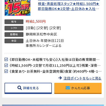
検査・表面処理スタッフ★時給1,500円★
即日勤務OK★2交替・土日休み★入社祝
金総額15万円★寮費無料!【未経験歓迎・
20代〜40代男性活躍中！】
時給1,500円
給与
[日勤] [2交替] [2交替]
シフト
静岡県浜松市中央区
勤務地
土日休み 年間休日121日
休日
事務所カレンダーによる
《即日勤務OK・未経験でも安心》入社後は日勤の教育期間からスタートするので、2交替勤務が初めての方でも安心してスタートできます。工場未経験の方も大歓迎です。
《時給1,500円・2交替で月収311,250円以上可》残業・深夜手当が加算され、月収311,250円以上を目指せます（所定21.25日・残業25h・深夜25hの場合）。
《食堂あり・お茶無料・全体空調完備》食堂（約400円・4種・11:30〜13:30）が利用できます。お茶も無料。空調完備の環境ですが、作業場によっては暑さを感じる場合があります。
注目ポイントをもっと見る
詳細を見る
かんたん応募