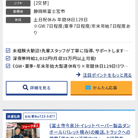
[2交替]
シフト
静岡県富士宮市
勤務地
土日祝休み 年間休日129日
休日
※GW:7日程度/夏季7日程度/年末年始7日程度あ
り
未経験大歓迎!先輩スタッフが丁寧に指導、サポートしますので安心してスタートできます!
深夜帯時給2,032円!月収33万円以上可能!
《GW・夏季・年末年始大型連休有り×年間休日129日!》ワークライフバランスも取り易い♪
注目ポイントをもっと見る
詳細を見る
かんたん応募
派遣社員
お仕事No723-5477
《富士市今泉》トイレットペーパー製品ダン
ボール(パレット積み)の搬送、トラックへの