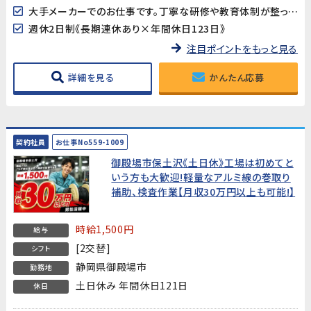
大手メーカーでのお仕事です。丁寧な研修や教育体制が整っていますので、工場未経験からでも安心してスタートできます♪
週休2日制《長期連休あり×年間休日123日》
注目ポイントをもっと見る
詳細を見る
かんたん応募
契約社員
お仕事No559-1009
御殿場市保土沢《土日休》工場は初めてと
いう方も大歓迎!軽量なアルミ線の巻取り
補助、検査作業【月収30万円以上も可能!】
時給1,500円
給与
[2交替]
シフト
静岡県御殿場市
勤務地
土日休み 年間休日121日
休日