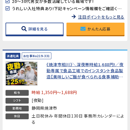
20～30代男女が多数活躍している職場です!
うれしい入社特典あり!下記キャンペーン情報欄をご確認ください
注目ポイントをもっと見る
詳細を見る
かんたん応募
派遣社員
お仕事No219-331
《焼津市相川》＼深夜帯時給1,688円!／夜
勤専属で食品工場でのインスタント食品製
造【美味しいご飯が食べられる食事補助
付】★年間休日130日★
時給 1,350円～1,688円
給与
[夜勤]
シフト
静岡県焼津市
勤務地
土日祝休み 年間休日130日 事務所カレンダーによ
休日
る