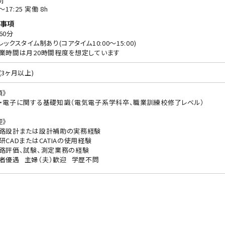
0〜17:25 実働 8h
事項
60分
レックスタイム制あり(コアタイム10:00～15:00)
業時間は月20時間程度を想定しています
(3ヶ月以上)
須》
・電子に関する基礎知識（電気電子系学科卒、職業訓練校修了レベル）
迎》
路設計または設計補助の実務経験
研CADまたはCATIAの使用経験
路評価、試験、測定業務の経験
者優遇
主婦（夫）歓迎
学歴不問