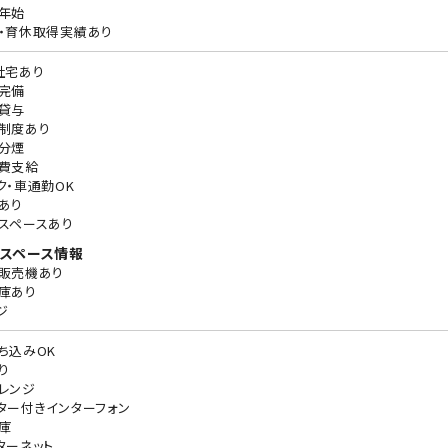
年始
・育休取得実績あり
社宅あり
完備
貸与
制度あり
分煙
費支給
ク・車通勤OK
あり
スペースあり
スペース情報
販売機あり
庫あり
ジ
ち込みOK
り
レンジ
ター付きインターフォン
庫
ターネット