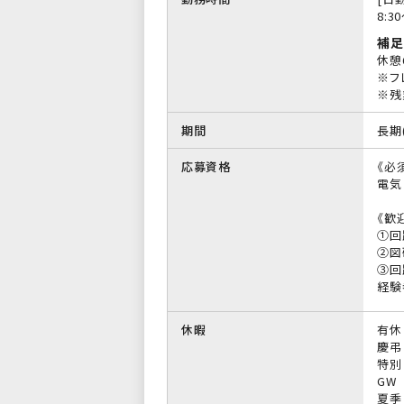
8:3
補足
休憩
※フ
※残
期間
長期
応募資格
《必
電気
《歓
①回
②図
③回
経験
休暇
有休
慶弔
特別
GW
夏季