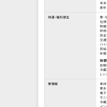
年末
産休
待遇・福利厚生
寮・
社保
制服
研修
完全
交通
バイ
昇給
休憩
休憩
自動
冷蔵
レン
寮情報
車持
寮あ
電子
モニ
冷蔵
イン