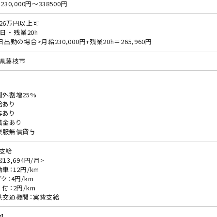
230,000円～338500円
26万円以上可
日 ・ 残業20h
日出勤の場合>月給230,000円+残業20h＝265,960円
県藤枝市
間外割増25%
給あり
与あり
職金あり
業服無償貸与
支給
13,694円/月>
動車：12円/km
ク：4円/km
 付：2円/km
共交通機関：実費支給
]