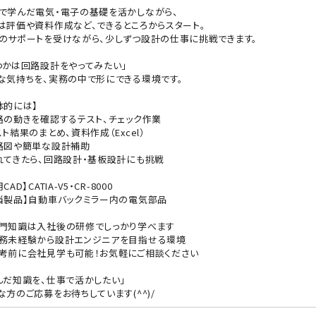
で学んだ電気・電子の基礎を活かしながら、
は評価や資料作成など、できるところからスタート。
のサポートを受けながら、少しずつ設計の仕事に挑戦できます。
つかは回路設計をやってみたい」
な気持ちを、実務の中で形にできる環境です。
体的には】
路の動きを確認するテスト、チェック作業
スト結果のまとめ、資料作成（Excel）
路図や簡単な設計補助
れてきたら、回路設計・基板設計にも挑戦
CAD】CATIA-V5・CR-8000
当製品】自動車バックミラー内の電気部品
門知識は入社後の研修でしっかり学べます
務未経験から設計エンジニアを目指せる環境
考前に会社見学も可能！お気軽にご相談ください
んだ知識を、仕事で活かしたい」
な方のご応募をお待ちしています(^^)/