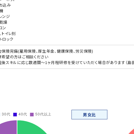
ち込み
機
レンジ
乾燥
コン
、トイレ別
トロック
会保険完備(雇用保険、厚生年金、健康保険、労災保険)
寮希望の方はご相談ください
社後スキルに応じ数週間～1ヶ月程研修を受けていただく場合があります（島
男女比