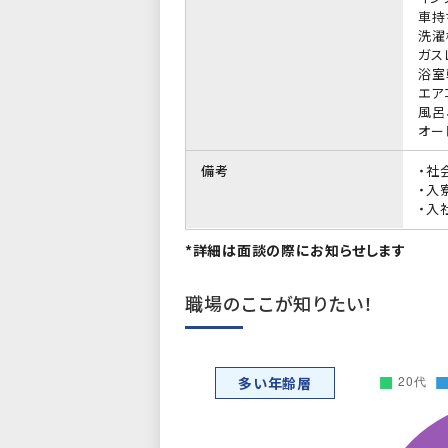
車持
洗濯
ガス
浴室
エア
風呂
オー
備考
・社
・入
・入
*詳細は面談の際にお知らせします
職場のここが知りたい！
多い年齢層