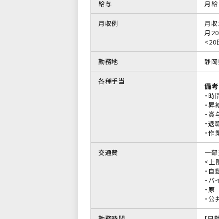
給与
月給 
月収例
月収
月20
<20
勤務地
静岡
各種手当
備考
・時
・昇
・賞
・退
・作
交通費
一部
<上限
・自
・バイ
・原
・公
勤務時間
[日勤