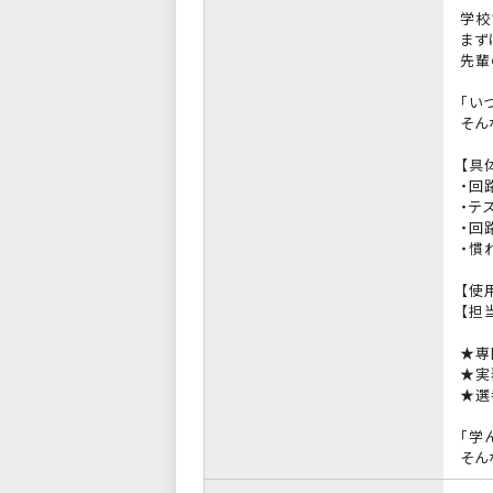
学校
まず
先輩
「い
そん
【具
・回
・テ
・回
・慣
【使用
【担
★専
★実
★選
「学
そん