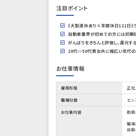
注目ポイント
《大型連休あり×年間休日121日》
自動車業界が初めての方には初期研
がんばりをきちんと評価し、還元する
20代〰50代男女共に幅広い年代の
お仕事情報
雇用形態
正社
職種分類
エン
お仕事内容
勤務
職場
自動