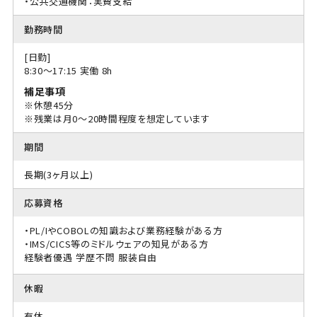
・公共交通機関：実費支給
勤務時間
[日勤]
8:30〜17:15 実働 8h
補足事項
※休憩45分
※残業は月0～20時間程度を想定しています
期間
長期(3ヶ月以上)
応募資格
・PL/IやCOBOLの知識および業務経験がある方
・IMS/CICS等のミドルウェアの知見がある方
経験者優遇
学歴不問
服装自由
休暇
有休