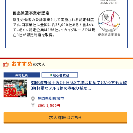
優良派遣事業者認定
厚生労働省の委託事業として実施される認定制度
です。同事業社は全国に約35,000社あると言われ
ている中、認定企業は156社。イカイグループでは現
在3社が認定制度を取得。
おすすめ
の求人
契約社員
初心者歓迎
御殿場市保土沢《土日休》工場は初めてという方も大歓
迎!軽量なアルミ線の巻取り補助...
静岡県御殿場市
時給 1,500円
求人詳細はこちら