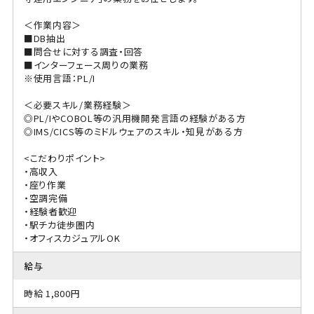
＜作業内容＞
■DB抽出
■問合せに対する調査・回答
■インターフェース周りの業務
※使用言語：PL/I
＜必要スキル/業務経験＞
◎PL/IやCOBOL等の汎用機開発言語の経験がある方
◎IMS/CICS等のミドルウェアのスキル・知見がある方
<こだわりポイント>
・高収入
・座り作業
・空調完備
・経験者歓迎
・駅チカ徒歩圏内
・オフィスカジュアルOK
給与
時給 1,800円