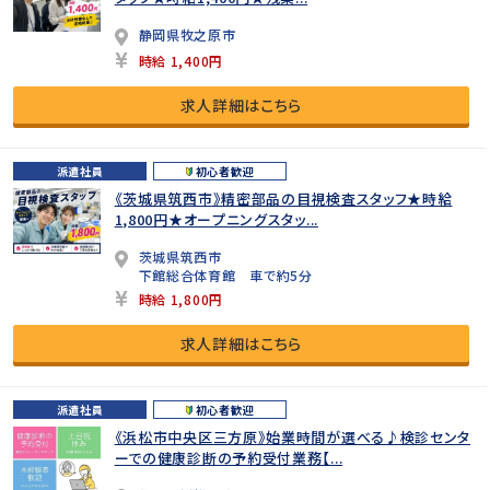
静岡県牧之原市
時給 1,400円
求人詳細はこちら
派遣社員
初心者歓迎
《茨城県筑西市》精密部品の目視検査スタッフ★時給
1,800円★オープニングスタッ...
茨城県筑西市
下館総合体育館 車で約5分
時給 1,800円
求人詳細はこちら
派遣社員
初心者歓迎
《浜松市中央区三方原》始業時間が選べる♪検診センタ
ーでの健康診断の予約受付業務【...