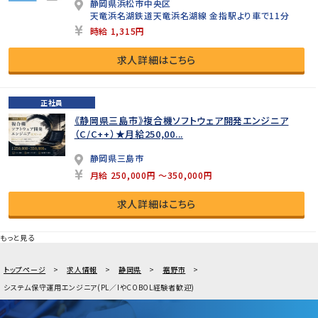
静岡県浜松市中央区
天竜浜名湖鉄道天竜浜名湖線 金指駅より車で11分
時給 1,315円
求人詳細はこちら
正社員
《静岡県三島市》複合機ソフトウェア開発エンジニア
（C/C++）★月給250,00...
静岡県三島市
月給 250,000円 ～350,000円
求人詳細はこちら
もっと見る
トップページ
求人情報
静岡県
裾野市
システム保守運用エンジニア(PL／IやCOBOL経験者歓迎)