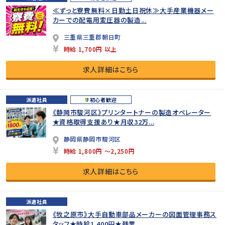
≪ずっと寮費無料×日勤土日祝休≫大手産業機器メー
カーでの配電用変圧器の製造...
三重県三重郡朝日町
時給 1,700円 以上
求人詳細はこちら
派遣社員
初心者歓迎
《静岡市駿河区》プリンタートナーの製造オペレーター
★資格取得支援あり★月収32万...
静岡県静岡市駿河区
時給 1,800円 ～2,250円
求人詳細はこちら
派遣社員
《牧之原市》大手自動車部品メーカーの図面管理事務ス
タッフ★時給1,400円★残業...