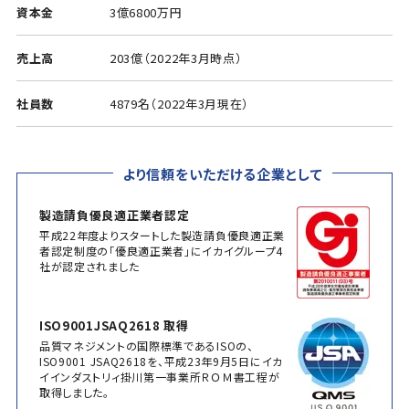
資本金
3億6800万円
売上高
203億（2022年3月時点）
社員数
4879名（2022年3月現在）
より信頼をいただける企業として
製造請負優良適正業者認定
平成22年度よりスタートした製造請負優良適正業
者認定制度の「優良適正業者」にイカイグループ4
社が認定されました
ISO9001JSAQ2618 取得
品質マネジメントの国際標準であるISOの、
ISO9001 JSAQ2618を、平成23年9月5日にイカ
イインダストリィ掛川第一事業所ＲＯＭ書工程が
取得しました。