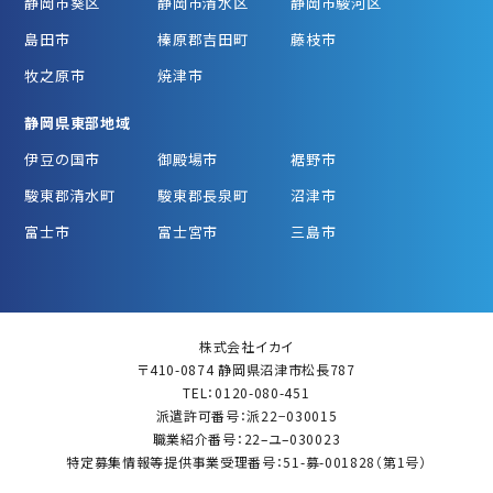
静岡市葵区
静岡市清水区
静岡市駿河区
島田市
榛原郡吉田町
藤枝市
牧之原市
焼津市
静岡県東部地域
伊豆の国市
御殿場市
裾野市
駿東郡清水町
駿東郡長泉町
沼津市
富士市
富士宮市
三島市
株式会社イカイ
〒410-0874 静岡県沼津市松長787
TEL：0120-080-451
派遣許可番号：派22−030015
職業紹介番号：22–ユ–030023
特定募集情報等提供事業受理番号：51-募-001828（第1号）