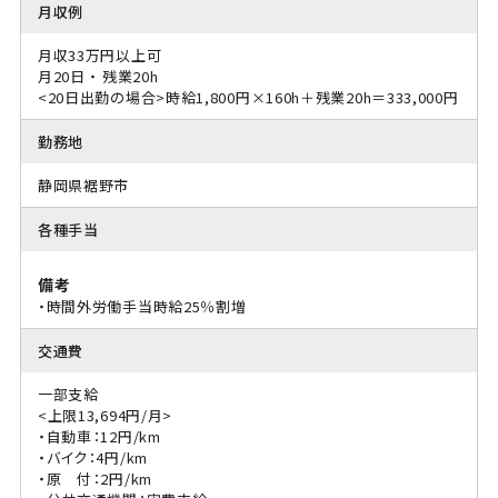
月収例
月収33万円以上可
月20日 ・ 残業20h
<20日出勤の場合>時給1,800円×160h＋残業20h＝333,000円
勤務地
静岡県裾野市
各種手当
備考
・時間外労働手当時給25％割増
交通費
一部支給
<上限13,694円/月>
・自動車：12円/km
・バイク：4円/km
・原 付：2円/km