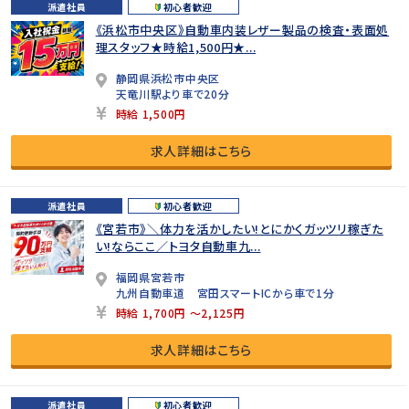
派遣社員
初心者歓迎
《浜松市中央区》自動車内装レザー製品の検査・表面処
理スタッフ★時給1,500円★...
静岡県浜松市中央区
天竜川駅より車で20分
時給 1,500円
求人詳細はこちら
派遣社員
初心者歓迎
《宮若市》＼体力を活かしたい!とにかくガッツリ稼ぎた
い!ならここ／トヨタ自動車九...
福岡県宮若市
九州自動車道 宮田スマートICから車で1分
時給 1,700円 ～2,125円
求人詳細はこちら
派遣社員
初心者歓迎