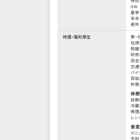
特別
GW
夏季
年末
産休
待遇・福利厚生
寮・
社保
制服
研修
完全
交通
バイ
昇給
休憩
休憩
自動
冷蔵
喫煙
レン
食堂
メニ
平均 