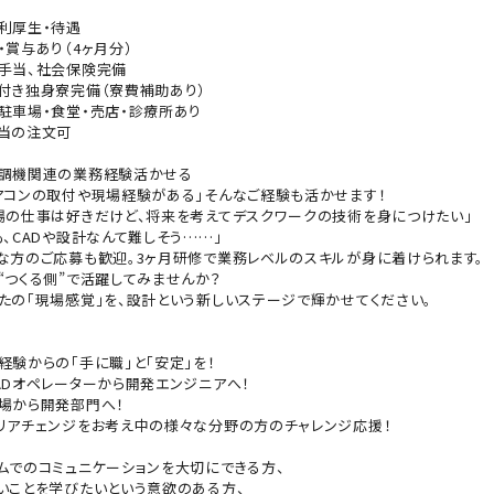
利厚生・待遇
・賞与あり（4ヶ月分）
手当、社会保険完備
付き独身寮完備（寮費補助あり）
駐車場・食堂・売店・診療所あり
当の注文可
調機関連の業務経験活かせる
アコンの取付や現場経験がある」そんなご経験も活かせます！
場の仕事は好きだけど、将来を考えてデスクワークの技術を身につけたい」
も、CADや設計なんて難しそう……」
な方のご応募も歓迎。3ヶ月研修で業務レベルのスキルが身に着けられます。
“つくる側”で活躍してみませんか？
たの「現場感覚」を、設計という新しいステージで輝かせてください。
経験からの「手に職」と「安定」を！
ADオペレーターから開発エンジニアへ！
場から開発部門へ！
リアチェンジをお考え中の様々な分野の方のチャレンジ応援！
ムでのコミュニケーションを大切にできる方、
いことを学びたいという意欲のある方、