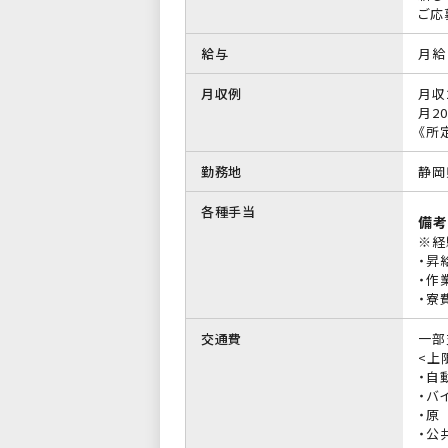
ご応
給与
月給 
月収例
月収
月20
《所定
勤務地
静岡
各種手当
備考
※経
・昇
・作
・寮
交通費
一部
<上限
・自
・バイ
・原
・公