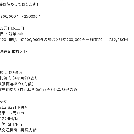
募お待ちしております！
200,000円～250000円
23万円以上可
日 ・ 残業20h
20日間/月給200,000円の場合》月給200,000円＋残業20h＝232,280円
県静岡市駿河区
験により優遇
給、賞与（4ヶ月分）あり
業服貸与あり（有償）
費補助あり（自己負担額1万円）※単身寮のみ
支給
12,827円/月>
動車：12円/km
ク：4円/km
 付：2円/km
共交通機関：実費支給