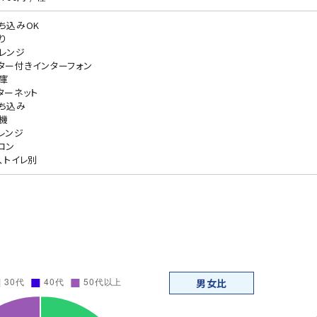
ち込みOK
り
レンジ
ター付きインターフォン
庫
ターネット
ち込み
機
レンジ
コン
、トイレ別
男女比