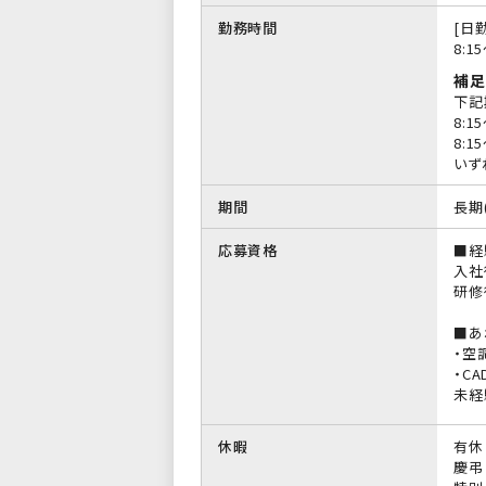
勤務時間
[日勤
8:1
補足
下記
8:1
8:1
いず
期間
長期
応募資格
■経
入社
研修
■あ
・空
・C
未経
休暇
有休
慶弔