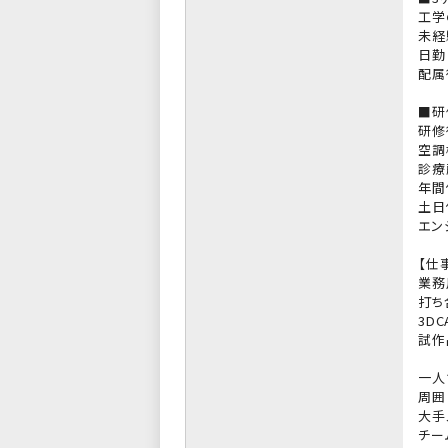
工学
未経
日勤
配属
■研
研修
空調
診療
年間
土日
エン
【仕
業務
打ち
3DC
試作
一人
周囲
大手
チー