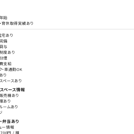
年始
・育休取得実績あり
社宅あり
完備
貸与
制度あり
分煙
費支給
ク・車通勤OK
あり
スペースあり
スペース情報
販売機あり
庫あり
ルームあり
ジ
・弁当あり
ュー情報
700円 / 種