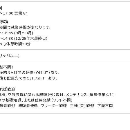
]
5〜17:00 実働 8h
事項
期間で就業時間が変わります。
5～16:45 (9月～3月)
5～14:30 (12/26年末最終日)
れも休憩時間50分
(3ヶ月以上)
験不問！
後約３ヶ月間の研修（Off-JT）あり。
後も配属先でのOJTフォローあり。
れば歓迎
調機、空調設備に関わる経験（例：取付、メンテナンス、現場作業など）
ADの基礎知識、または使用経験（ソフト不問）
験者歓迎
経験者優遇
フリーター歓迎
主婦（夫）歓迎
学歴不問