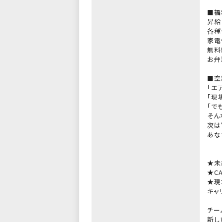
■福
昇給
各種
家電
無料
お弁
■空
「エ
「現
「で
そん
次は
あな
★未
★C
★現
キャ
チー
新し