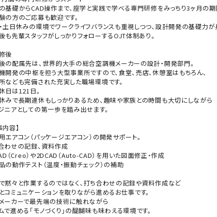
の基礎からCAD操作まで、座学と実践で学べる専門研修をみっちり3ヶ月の期
験の方のご応募も歓迎です。
・土日休みの環境でワークライフバランスも重視しつつ、設計開発の基礎力が
後も先輩スタッフがしっかりフォローするOJT体制あり。
修後
後の配属先は、世界的大手の総合空調機メーカーの設計・開発部門。
機開発の中枢を担う大型事業所ですので、食堂、売店、休憩室はもちろん、
所なども完備された充実した職場環境です。
休日は121日。
休みで長期連休もしっかりあるため、趣味や家族との時間も大切にしながら
ジニアとしての第一歩を踏み出せます。
事内容】
用エアコン（パッケージエアコン）の開発サポート。
合わせの記録、資料作成
AD（Creo）や2DCAD（Auto-CAD）を用いた図面修正・作成
品の動作テスト（温度・振動チェック）の補助
で黙々と作業するのではなく、打ち合わせの記録や資料作成など
とコミュニケーションを取りながら進めるお仕事です。
メーカーで最先端の技術に触れながら
ムで進める「モノづくり」の醍醐味も味わえる環境です。