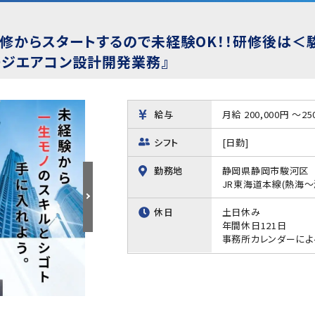
修からスタートするので未経験OK！！研修後は＜
ージエアコン設計開発業務』
給与
月給 200,000円 ～25
シフト
[日勤]
勤務地
静岡県静岡市駿河区
JR東海道本線(熱海
休日
土日休み
年間休日121日
事務所カレンダーによ