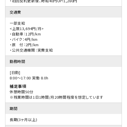
・初回契約更新後、時給40円UP!1,280円
交通費
一部支給
<上限13,694円/月>
・自動車：12円/km
・バイク：4円/km
・原 付：2円/km
・公共交通機関：実費支給
勤務時間
[日勤]
8:00〜17:00 実働 8.0h
補足事項
休憩時間50分
※残業時間は1日1時間/月20時間程度を想定しています
期間
長期(3ヶ月以上)