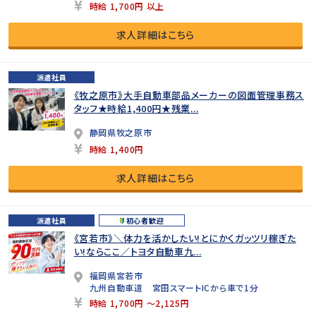
時給 1,700円 以上
求人詳細はこちら
派遣社員
《牧之原市》大手自動車部品メーカーの図面管理事務ス
タッフ★時給1,400円★残業...
静岡県牧之原市
時給 1,400円
求人詳細はこちら
派遣社員
初心者歓迎
《宮若市》＼体力を活かしたい!とにかくガッツリ稼ぎた
い!ならここ／トヨタ自動車九...
福岡県宮若市
九州自動車道 宮田スマートICから車で1分
時給 1,700円 ～2,125円