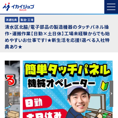
派遣社員
製造・工場
清水区北脇/電子部品の製造機器のタッチパネル操
作・運搬作業【日勤×土日休】工場未経験からでも始
めやすいお仕事です!★新生活を応援!選べる入社特
典あり★