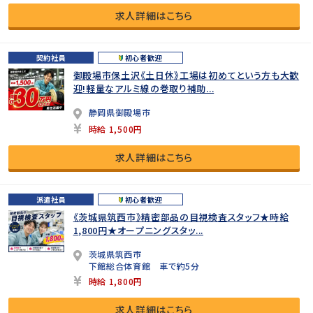
求人詳細はこちら
契約社員
初心者歓迎
御殿場市保土沢《土日休》工場は初めてという方も大歓
迎!軽量なアルミ線の巻取り補助...
静岡県御殿場市
時給 1,500円
求人詳細はこちら
派遣社員
初心者歓迎
《茨城県筑西市》精密部品の目視検査スタッフ★時給
1,800円★オープニングスタッ...
茨城県筑西市
下館総合体育館 車で約5分
時給 1,800円
求人詳細はこちら