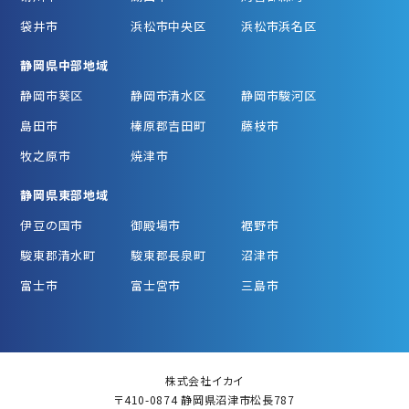
袋井市
浜松市中央区
浜松市浜名区
静岡県中部地域
静岡市葵区
静岡市清水区
静岡市駿河区
島田市
榛原郡吉田町
藤枝市
牧之原市
焼津市
静岡県東部地域
伊豆の国市
御殿場市
裾野市
駿東郡清水町
駿東郡長泉町
沼津市
富士市
富士宮市
三島市
株式会社イカイ
〒410-0874 静岡県沼津市松長787