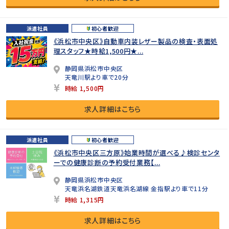
派遣社員
初心者歓迎
《浜松市中央区》自動車内装レザー製品の検査・表面処
理スタッフ★時給1,500円★...
静岡県浜松市中央区
天竜川駅より車で20分
時給 1,500円
求人詳細はこちら
派遣社員
初心者歓迎
《浜松市中央区三方原》始業時間が選べる♪検診センタ
ーでの健康診断の予約受付業務【...
静岡県浜松市中央区
天竜浜名湖鉄道天竜浜名湖線 金指駅より車で11分
時給 1,315円
求人詳細はこちら