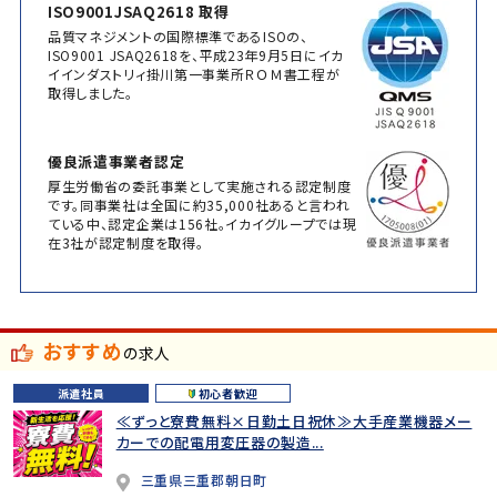
ISO9001JSAQ2618 取得
品質マネジメントの国際標準であるISOの、
ISO9001 JSAQ2618を、平成23年9月5日にイカ
イインダストリィ掛川第一事業所ＲＯＭ書工程が
取得しました。
優良派遣事業者認定
厚生労働省の委託事業として実施される認定制度
です。同事業社は全国に約35,000社あると言われ
ている中、認定企業は156社。イカイグループでは現
在3社が認定制度を取得。
おすすめ
の求人
派遣社員
初心者歓迎
≪ずっと寮費無料×日勤土日祝休≫大手産業機器メー
カーでの配電用変圧器の製造...
三重県三重郡朝日町