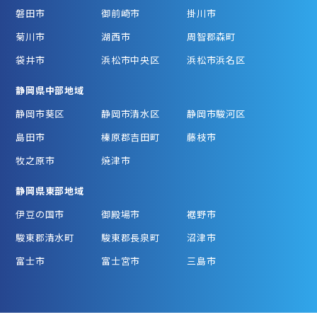
磐田市
御前崎市
掛川市
菊川市
湖西市
周智郡森町
袋井市
浜松市中央区
浜松市浜名区
静岡県中部地域
静岡市葵区
静岡市清水区
静岡市駿河区
島田市
榛原郡吉田町
藤枝市
牧之原市
焼津市
静岡県東部地域
伊豆の国市
御殿場市
裾野市
駿東郡清水町
駿東郡長泉町
沼津市
富士市
富士宮市
三島市