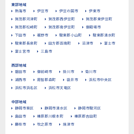
東部地域
熱海市
伊豆市
伊豆の国市
伊東市
賀茂郡河津町
賀茂郡西伊豆町
賀茂郡東伊豆町
賀茂郡松崎町
賀茂郡南伊豆町
御殿場市
下田市
裾野市
駿東郡小山町
駿東郡清水町
駿東郡長泉町
田方郡函南町
沼津市
富士市
富士宮市
三島市
西部地域
磐田市
御前崎市
掛川市
菊川市
湖西市
周智郡森町
袋井市
浜松市中央区
浜松市浜名区
浜松市天竜区
中部地域
静岡市葵区
静岡市清水区
静岡市駿河区
島田市
榛原郡川根本町
榛原郡吉田町
藤枝市
牧之原市
焼津市