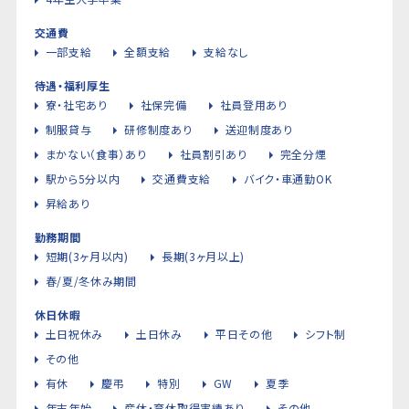
交通費
一部支給
全額支給
支給なし
待遇・福利厚生
寮・社宅あり
社保完備
社員登用あり
制服貸与
研修制度あり
送迎制度あり
まかない（食事）あり
社員割引あり
完全分煙
駅から5分以内
交通費支給
バイク・車通勤OK
昇給あり
勤務期間
短期(3ヶ月以内)
長期(3ヶ月以上)
春/夏/冬休み期間
休日休暇
土日祝休み
土日休み
平日その他
シフト制
その他
有休
慶弔
特別
GW
夏季
年末年始
産休・育休取得実績あり
その他