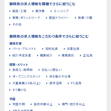
静岡県の求人情報を職種でさらに絞りこむ
製造・工場
軽作業
エンジニア
事務・オフィスワーク
配送ドライバー
医療・介護
その他
静岡県の求人情報をこだわり条件でさらに絞りこむ
雇用形態
パート・アルバイト
契約社員
派遣社員
紹介予定派遣
職業紹介
業務委託
正社員
経験・メリット
高収入・高時給
日払い/週払い
オープニングスタッフ
体を動かす仕事
大量募集(10名以上)
語学活用
PC活用
すぐ働ける
学歴
学歴不問
高校卒業以上
専門・短大卒以上
4年生大学卒業