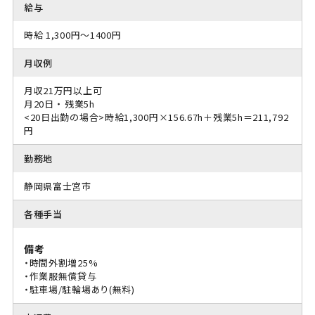
給与
時給 1,300円～1400円
月収例
月収21万円以上可
月20日 ・ 残業5h
<20日出勤の場合>時給1,300円×156.67h＋残業5h＝211,792
円
勤務地
静岡県富士宮市
各種手当
備考
・時間外割増25%
・作業服無償貸与
・駐車場/駐輪場あり(無料)