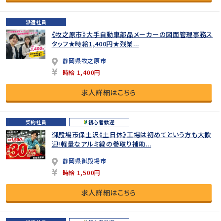
派遣社員
《牧之原市》大手自動車部品メーカーの図面管理事務ス
タッフ★時給1,400円★残業...
静岡県牧之原市
時給 1,400円
求人詳細はこちら
契約社員
初心者歓迎
御殿場市保土沢《土日休》工場は初めてという方も大歓
迎!軽量なアルミ線の巻取り補助...
静岡県御殿場市
時給 1,500円
求人詳細はこちら