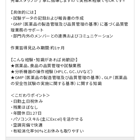
先輩スタッフが丁寧に指導しますので実務未経験でもOKです!!
【具体的には】
・試験データの記録および報告書の作成
・GMP（医薬品の製造管理及び品質管理の基準）に基づく品質管
理業務のサポート
・部門内外のメンバーとの連携およびコミュニケーション
作業習得見込み期間:約1ヶ月
【こんな経験・知識があれば尚歓迎!】
★医薬品、食品の品質管理や試験業務
★分析機器の操作経験（HPLC、GC、UVなど）
★GMP（医薬品の製造管理及び品質管理の基準）、GLP（医薬品
の安全性試験の実施に関する基準）に関する知識
＜こだわりポイント＞
・日勤土日祝休み
・残業ほぼなし
・年間休日127日
・パソコンスキル(主にExcel)を活かせる
・空調完備で快適
・有給消化率90%とお休みも取りやすい