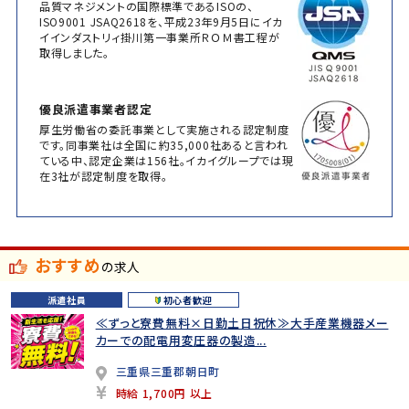
品質マネジメントの国際標準であるISOの、
ISO9001 JSAQ2618を、平成23年9月5日にイカ
イインダストリィ掛川第一事業所ＲＯＭ書工程が
取得しました。
優良派遣事業者認定
厚生労働省の委託事業として実施される認定制度
です。同事業社は全国に約35,000社あると言われ
ている中、認定企業は156社。イカイグループでは現
在3社が認定制度を取得。
おすすめ
の求人
派遣社員
初心者歓迎
≪ずっと寮費無料×日勤土日祝休≫大手産業機器メー
カーでの配電用変圧器の製造...
三重県三重郡朝日町
時給 1,700円 以上