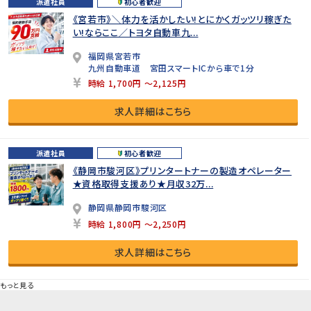
派遣社員
初心者歓迎
《宮若市》＼体力を活かしたい!とにかくガッツリ稼ぎた
い!ならここ／トヨタ自動車九...
福岡県宮若市
九州自動車道 宮田スマートICから車で1分
時給 1,700円 ～2,125円
求人詳細はこちら
派遣社員
初心者歓迎
《静岡市駿河区》プリンタートナーの製造オペレーター
★資格取得支援あり★月収32万...
静岡県静岡市駿河区
時給 1,800円 ～2,250円
求人詳細はこちら
もっと見る