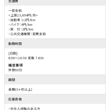
交通費
一部支給
<上限13,694円/月>
・自動車：12円/km
・バイク：4円/km
・原 付：2円/km
・公共交通機関：実費支給
勤務時間
[日勤]
8:00〜16:50 実働 7.83h
補足事項
休憩60分
期間
長期(3ヶ月以上)
応募資格
・社会人経験のある方