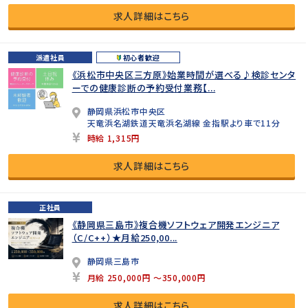
求人詳細はこちら
派遣社員
初心者歓迎
《浜松市中央区三方原》始業時間が選べる♪検診センタ
ーでの健康診断の予約受付業務【...
静岡県浜松市中央区
天竜浜名湖鉄道天竜浜名湖線 金指駅より車で11分
時給 1,315円
求人詳細はこちら
正社員
《静岡県三島市》複合機ソフトウェア開発エンジニア
（C/C++）★月給250,00...
静岡県三島市
月給 250,000円 ～350,000円
求人詳細はこちら