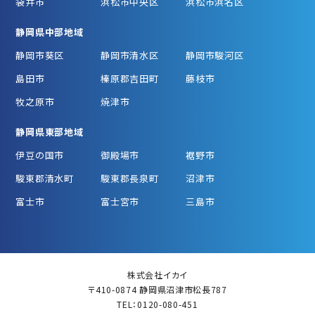
袋井市
浜松市中央区
浜松市浜名区
静岡県中部地域
静岡市葵区
静岡市清水区
静岡市駿河区
島田市
榛原郡吉田町
藤枝市
牧之原市
焼津市
静岡県東部地域
伊豆の国市
御殿場市
裾野市
駿東郡清水町
駿東郡長泉町
沼津市
富士市
富士宮市
三島市
株式会社イカイ
〒410-0874 静岡県沼津市松長787
TEL：0120-080-451