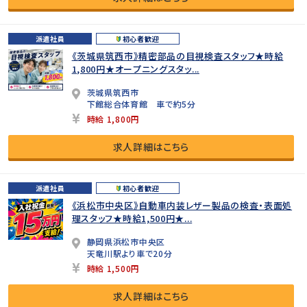
派遣社員
初心者歓迎
《茨城県筑西市》精密部品の目視検査スタッフ★時給
1,800円★オープニングスタッ...
茨城県筑西市
下館総合体育館 車で約5分
時給 1,800円
求人詳細はこちら
派遣社員
初心者歓迎
《浜松市中央区》自動車内装レザー製品の検査・表面処
理スタッフ★時給1,500円★...
静岡県浜松市中央区
天竜川駅より車で20分
時給 1,500円
求人詳細はこちら