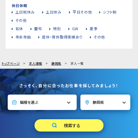
休日休暇
土日祝休み
土日休み
平日その他
シフト制
その他
有休
慶弔
特別
GW
夏季
年末年始
産休・育休取得実績あり
その他
トップページ
求人情報
静岡県
求人一覧
さっそく、自分に合ったお仕事を探してみましょう！