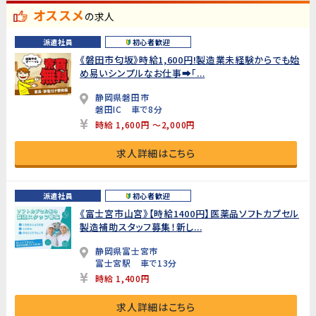
オススメ
の求人
派遣社員
初心者歓迎
《磐田市匂坂》時給1,600円!製造業未経験からでも始
め易いシンプルなお仕事➡「...
静岡県磐田市
磐田IC 車で8分
時給 1,600円 ～2,000円
求人詳細はこちら
派遣社員
初心者歓迎
《富士宮市山宮》【時給1400円】医薬品ソフトカプセル
製造補助スタッフ募集！新し...
静岡県富士宮市
富士宮駅 車で13分
時給 1,400円
求人詳細はこちら