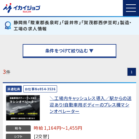
静岡県「駿東郡長泉町」「袋井市」「賀茂郡西伊豆町」製造・
工場の求人情報
条件をつけて絞り込む ▼
3
件
1
派遣社員
お仕事No954-3536
＼工場内キャッシュレス導入／駅からの送
迎あり!自動車用ボディーのプレス機マシ
ンオペレーター
時給 1,164円～1,455円
給与
[2交替]
シフト