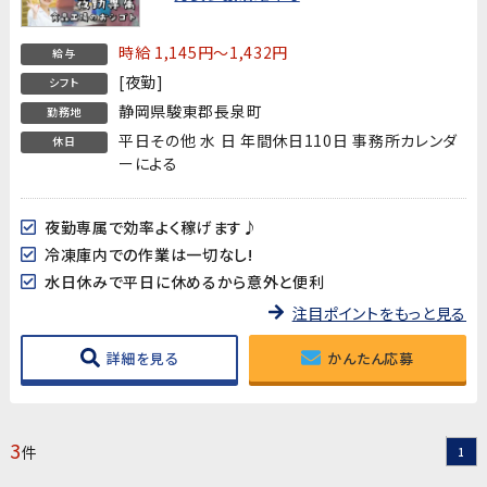
時給 1,145円～1,432円
給与
[夜勤]
シフト
静岡県駿東郡長泉町
勤務地
平日その他 水 日 年間休日110日 事務所カレンダ
休日
ーによる
夜勤専属で効率よく稼げます♪
冷凍庫内での作業は一切なし!
水日休みで平日に休めるから意外と便利
注目ポイントをもっと見る
詳細を見る
かんたん応募
3
件
1