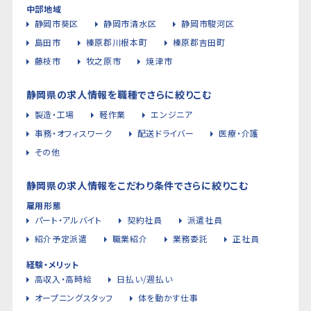
中部地域
静岡市葵区
静岡市清水区
静岡市駿河区
島田市
榛原郡川根本町
榛原郡吉田町
藤枝市
牧之原市
焼津市
静岡県の求人情報を職種でさらに絞りこむ
製造・工場
軽作業
エンジニア
事務・オフィスワーク
配送ドライバー
医療・介護
その他
静岡県の求人情報をこだわり条件でさらに絞りこむ
雇用形態
パート・アルバイト
契約社員
派遣社員
紹介予定派遣
職業紹介
業務委託
正社員
経験・メリット
高収入・高時給
日払い/週払い
オープニングスタッフ
体を動かす仕事