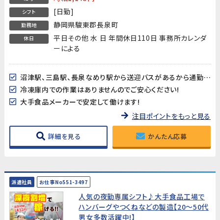
[日勤]
シフト
静岡県駿東郡長泉町
勤務地
平日その他 水 日 年間休日110日 事務所カレンダ
休日
ーによる
沼津駅、三島駅、長泉なめり駅から送迎バスがあるから通勤ラクラク♪
冷凍庫内での作業はありませんのでご安心ください!
大手食品メーカーで安定して働けます!
注目ポイントをもっと見る
詳細を見る
かんたん応募
派遣社員
お仕事No551-3497
人気の夜勤専属シフト♪大手食品工場で
ハンバーグやつくねなどの製造【20～50代
男女多数活躍中!】