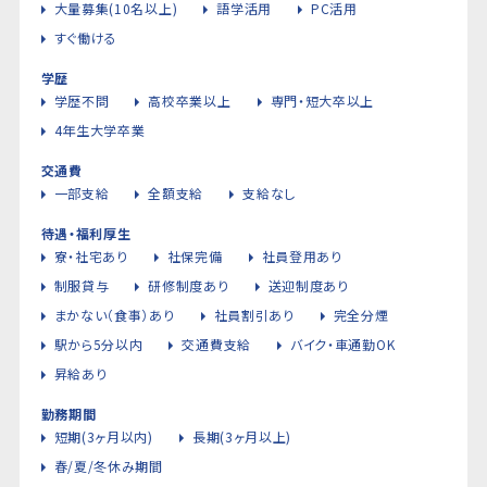
大量募集(10名以上)
語学活用
PC活用
すぐ働ける
学歴
学歴不問
高校卒業以上
専門・短大卒以上
4年生大学卒業
交通費
一部支給
全額支給
支給なし
待遇・福利厚生
寮・社宅あり
社保完備
社員登用あり
制服貸与
研修制度あり
送迎制度あり
まかない（食事）あり
社員割引あり
完全分煙
駅から5分以内
交通費支給
バイク・車通勤OK
昇給あり
勤務期間
短期(3ヶ月以内)
長期(3ヶ月以上)
春/夏/冬休み期間