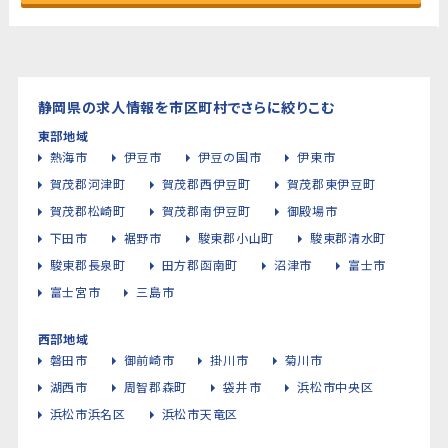
静岡県の求人情報を市区町村でさらに絞りこむ
東部地域
熱海市
伊豆市
伊豆の国市
伊東市
賀茂郡河津町
賀茂郡西伊豆町
賀茂郡東伊豆町
賀茂郡松崎町
賀茂郡南伊豆町
御殿場市
下田市
裾野市
駿東郡小山町
駿東郡清水町
駿東郡長泉町
田方郡函南町
沼津市
富士市
富士宮市
三島市
西部地域
磐田市
御前崎市
掛川市
菊川市
湖西市
周智郡森町
袋井市
浜松市中央区
浜松市浜名区
浜松市天竜区