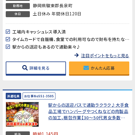
静岡県駿東郡長泉町
勤務地
土日休み 年間休日120日
休日
工場内キャッシュレス導入済
タイムカードで自販機、食堂での利用可なので財布を持たなくても支払い可能
駅からの送迎もあるので通勤楽々♪
注目ポイントをもっと見る
詳細を見る
かんたん応募
派遣社員
お仕事No551-3505
駅からの送迎バスで通勤ラクラク♪大手食
品工場でハンバーグやつくねなどの肉製品
の加工、梱包作業【30～50代男女多数活
躍中!】
時給1,145円
給与