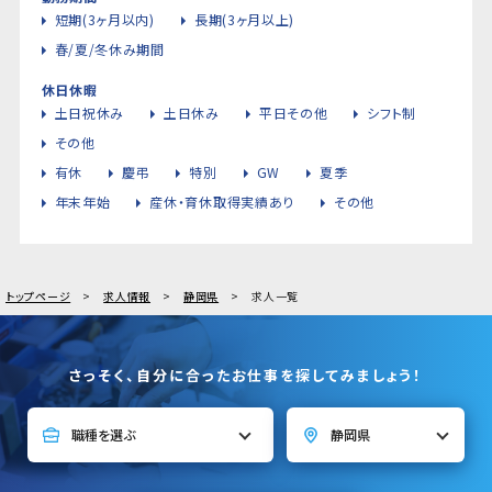
短期(3ヶ月以内)
長期(3ヶ月以上)
春/夏/冬休み期間
休日休暇
土日祝休み
土日休み
平日その他
シフト制
その他
有休
慶弔
特別
GW
夏季
年末年始
産休・育休取得実績あり
その他
トップページ
求人情報
静岡県
求人一覧
さっそく、自分に合ったお仕事を探してみましょう！