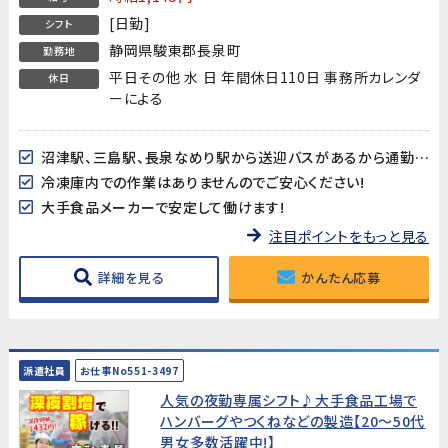
[日勤]
シフト
静岡県駿東郡長泉町
勤務地
平日その他 水 日 年間休日110日 事務所カレンダ
休日
ーによる
沼津駅、三島駅、長泉なめり駅から送迎バスがあるから通勤ラクラク♪
冷凍庫内での作業はありませんのでご安心ください!
大手食品メーカーで安定して働けます!
注目ポイントをもっと見る
詳細を見る
かんたん応募
派遣社員
お仕事No551-3497
人気の夜勤専属シフト♪大手食品工場で
ハンバーグやつくねなどの製造【20～50代
男女多数活躍中!】