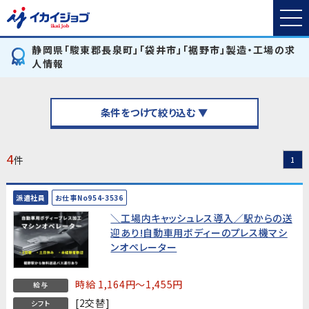
静岡県「駿東郡長泉町」「袋井市」「裾野市」製造・工場の求
人情報
条件をつけて絞り込む ▼
4
件
1
派遣社員
お仕事No954-3536
＼工場内キャッシュレス導入／駅からの送
迎あり!自動車用ボディーのプレス機マシ
ンオペレーター
時給 1,164円～1,455円
給与
[2交替]
シフト