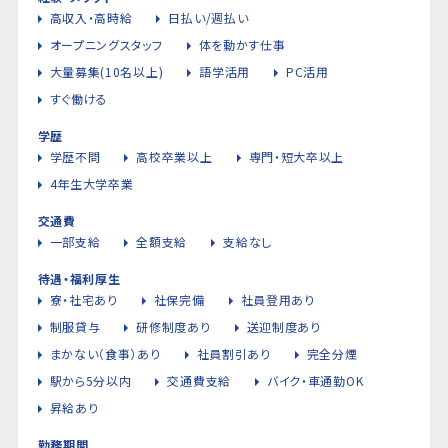
高収入・高時給
日払い/週払い
オープニングスタッフ
体を動かす仕事
大量募集(10名以上)
語学活用
PC活用
すぐ働ける
学歴
学歴不問
高校卒業以上
専門・短大卒以上
4年生大学卒業
交通費
一部支給
全額支給
支給なし
待遇・福利厚生
寮・社宅あり
社保完備
社員登用あり
制服貸与
研修制度あり
送迎制度あり
まかない（食事）あり
社員割引あり
完全分煙
駅から5分以内
交通費支給
バイク・車通勤OK
昇給あり
勤務期間