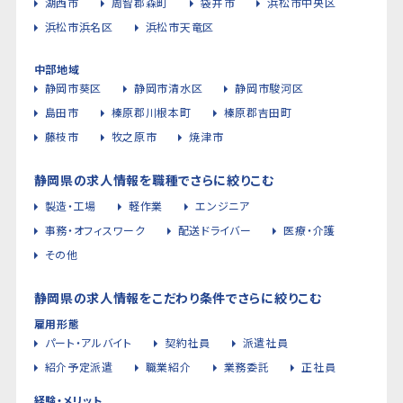
湖西市
周智郡森町
袋井市
浜松市中央区
浜松市浜名区
浜松市天竜区
中部地域
静岡市葵区
静岡市清水区
静岡市駿河区
島田市
榛原郡川根本町
榛原郡吉田町
藤枝市
牧之原市
焼津市
静岡県の求人情報を職種でさらに絞りこむ
製造・工場
軽作業
エンジニア
事務・オフィスワーク
配送ドライバー
医療・介護
その他
静岡県の求人情報をこだわり条件でさらに絞りこむ
雇用形態
パート・アルバイト
契約社員
派遣社員
紹介予定派遣
職業紹介
業務委託
正社員
経験・メリット