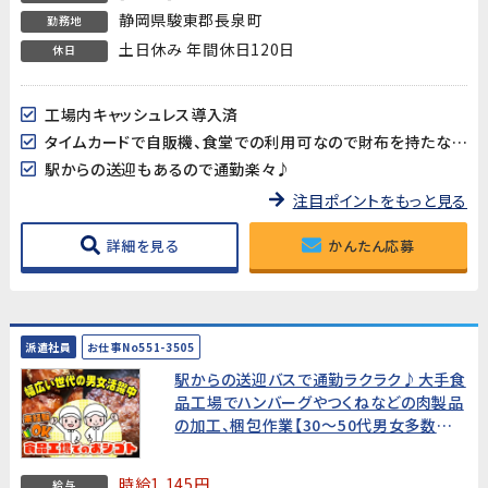
静岡県駿東郡長泉町
勤務地
土日休み 年間休日120日
休日
工場内キャッシュレス導入済
タイムカードで自販機、食堂での利用可なので財布を持たなくても支払い可能
駅からの送迎もあるので通勤楽々♪
注目ポイントをもっと見る
詳細を見る
かんたん応募
派遣社員
お仕事No551-3505
駅からの送迎バスで通勤ラクラク♪大手食
品工場でハンバーグやつくねなどの肉製品
の加工、梱包作業【30～50代男女多数活
躍中!】
時給1,145円
給与