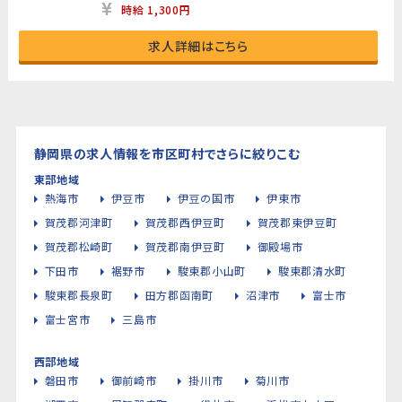
時給 1,300円
求人詳細はこちら
静岡県の求人情報を市区町村でさらに絞りこむ
東部地域
熱海市
伊豆市
伊豆の国市
伊東市
賀茂郡河津町
賀茂郡西伊豆町
賀茂郡東伊豆町
賀茂郡松崎町
賀茂郡南伊豆町
御殿場市
下田市
裾野市
駿東郡小山町
駿東郡清水町
駿東郡長泉町
田方郡函南町
沼津市
富士市
富士宮市
三島市
西部地域
磐田市
御前崎市
掛川市
菊川市