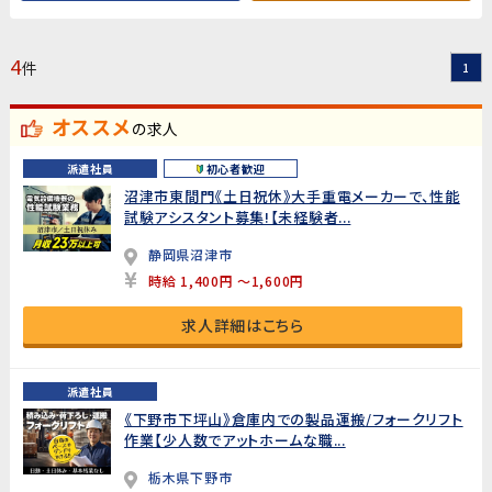
4
件
1
オススメ
の求人
派遣社員
初心者歓迎
沼津市東間門《土日祝休》大手重電メーカーで、性能
試験アシスタント募集!【未経験者...
静岡県沼津市
時給 1,400円 ～1,600円
求人詳細はこちら
派遣社員
《下野市下坪山》倉庫内での製品運搬/フォークリフト
作業【少人数でアットホームな職...
栃木県下野市