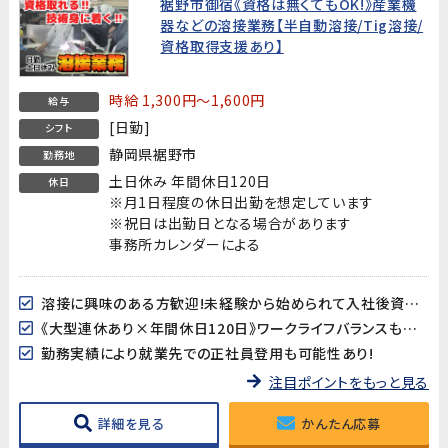
裾野市御宿《資格は無くてもOK!》産業機
器などの溶接業務【半自動溶接/Tig溶接/
資格取得支援あり】
時給 1,300円～1,600円
給与
[日勤]
シフト
静岡県裾野市
勤務地
土日休み 年間休日120日
休日
※月1日程度の休日出勤を想定しています
※祝日は出勤日となる場合があります
事務所カレンダーによる
溶接に興味のある方歓迎!未経験から始められて入社後資格取得支援も行っています!
《大型連休あり×年間休日120日》ワークライフバランスも取り易い♪
勤務実績により就業先での正社員登用も可能性あり!
注目ポイントをもっと見る
詳細を見る
かんたん応募