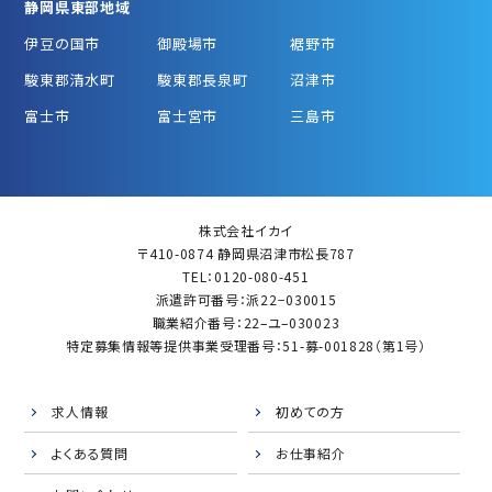
静岡県東部地域
伊豆の国市
御殿場市
裾野市
駿東郡清水町
駿東郡長泉町
沼津市
富士市
富士宮市
三島市
株式会社イカイ
〒410-0874 静岡県沼津市松長787
TEL：0120-080-451
派遣許可番号：派22−030015
職業紹介番号：22–ユ–030023
特定募集情報等提供事業受理番号：51-募-001828（第1号）
求人情報
初めての方
よくある質問
お仕事紹介