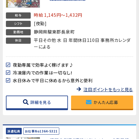
時給 1,145円～1,432円
給与
[夜勤]
シフト
静岡県駿東郡長泉町
勤務地
平日その他 水 日 年間休日110日 事務所カレンダ
休日
ーによる
夜勤専属で効率よく稼げます♪
冷凍庫内での作業は一切なし!
水日休みで平日に休めるから意外と便利
注目ポイントをもっと見る
詳細を見る
かんたん応募
派遣社員
お仕事No1364-5321