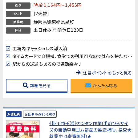
時給 1,164円～1,455円
給与
[2交替]
シフト
静岡県駿東郡長泉町
勤務地
土日休み 年間休日120日
休日
工場内キャッシュレス導入済
タイムカードで自販機、食堂での利用可なので財布を持たなくても支払い可能
駅からの送迎もあるので通勤楽々♪
注目ポイントをもっと見る
詳細を見る
かんたん応募
派遣社員
お仕事No580-1053
《掛川市千浜》カンタン作業!手のひらサイ
ズの自動車用ゴム部品の製造補助、検査★
就業中は寮費無料!★