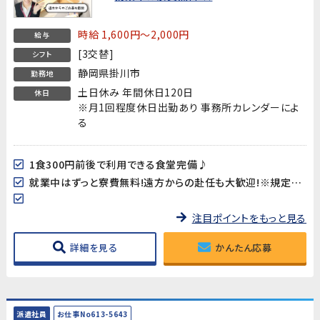
時給 1,600円～2,000円
給与
[3交替]
シフト
静岡県掛川市
勤務地
土日休み 年間休日120日
休日
※月1回程度休日出勤あり 事務所カレンダーによ
る
1食300円前後で利用できる食堂完備♪
就業中はずっと寮費無料!遠方からの赴任も大歓迎!※規定あり
注目ポイントをもっと見る
詳細を見る
かんたん応募
派遣社員
お仕事No613-5643