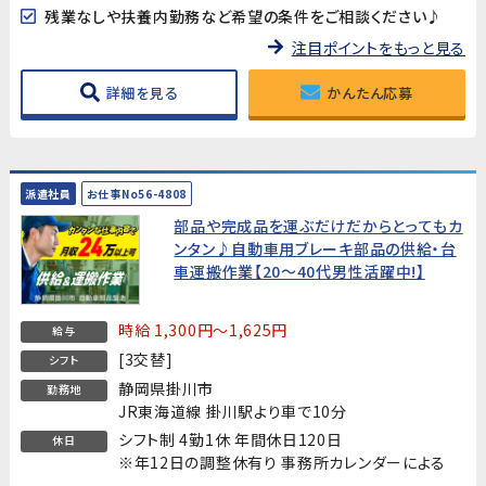
残業なしや扶養内勤務など希望の条件をご相談ください♪
注目ポイントをもっと見る
詳細を見る
かんたん応募
派遣社員
お仕事No56-4808
部品や完成品を運ぶだけだからとってもカ
ンタン♪自動車用ブレーキ部品の供給・台
車運搬作業【20～40代男性活躍中!】
時給 1,300円～1,625円
給与
[3交替]
シフト
静岡県掛川市
勤務地
JR東海道線 掛川駅より車で10分
シフト制 4勤1休 年間休日120日
休日
※年12日の調整休有り 事務所カレンダーによる