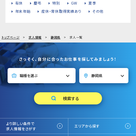
有休
慶弔
特別
GW
夏季
年末年始
産休・育休取得実績あり
その他
トップページ
求人情報
静岡県
求人一覧
さっそく、自分に合ったお仕事を探してみましょう！
より詳しい条件で
エリアから探す
求人情報をさがす