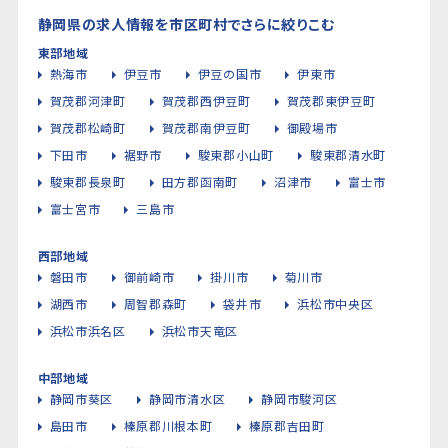
静岡県の求人情報を市区町村でさらに絞りこむ
東部地域
熱海市
伊豆市
伊豆の国市
伊東市
賀茂郡河津町
賀茂郡西伊豆町
賀茂郡東伊豆町
賀茂郡松崎町
賀茂郡南伊豆町
御殿場市
下田市
裾野市
駿東郡小山町
駿東郡清水町
駿東郡長泉町
田方郡函南町
沼津市
富士市
富士宮市
三島市
西部地域
磐田市
御前崎市
掛川市
菊川市
湖西市
周智郡森町
袋井市
浜松市中央区
浜松市浜名区
浜松市天竜区
中部地域
静岡市葵区
静岡市清水区
静岡市駿河区
島田市
榛原郡川根本町
榛原郡吉田町