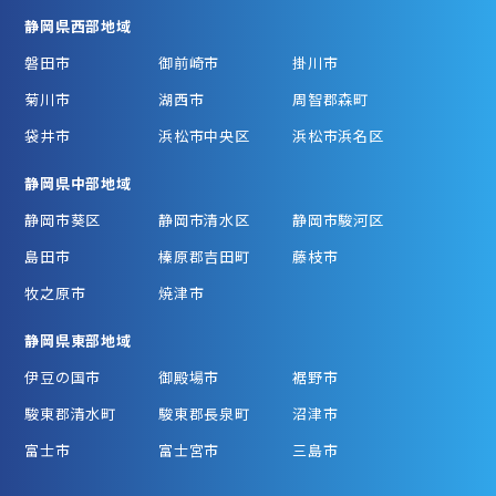
静岡県西部地域
磐田市
御前崎市
掛川市
菊川市
湖西市
周智郡森町
袋井市
浜松市中央区
浜松市浜名区
静岡県中部地域
静岡市葵区
静岡市清水区
静岡市駿河区
島田市
榛原郡吉田町
藤枝市
牧之原市
焼津市
静岡県東部地域
伊豆の国市
御殿場市
裾野市
駿東郡清水町
駿東郡長泉町
沼津市
富士市
富士宮市
三島市