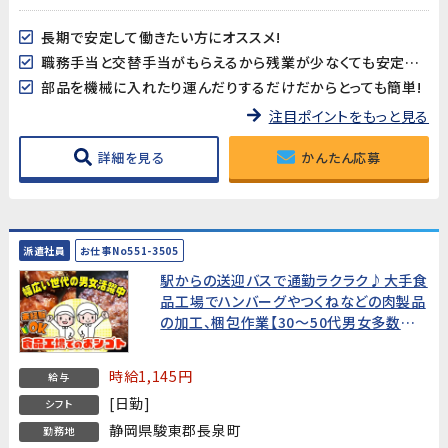
長期で安定して働きたい方にオススメ!
職務手当と交替手当がもらえるから残業が少なくても安定収入♪
部品を機械に入れたり運んだりするだけだからとっても簡単!
注目ポイントをもっと見る
詳細を見る
かんたん応募
派遣社員
お仕事No551-3505
駅からの送迎バスで通勤ラクラク♪大手食
品工場でハンバーグやつくねなどの肉製品
の加工、梱包作業【30～50代男女多数活
躍中!】
時給1,145円
給与
[日勤]
シフト
静岡県駿東郡長泉町
勤務地