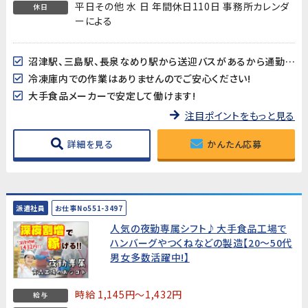
平日その他 水 日 年間休日110日 事務所カレンダ
休日
ーによる
沼津駅、三島駅、長泉なめり駅から送迎バスがあるから通勤ラクラク♪
冷凍庫内での作業はありませんのでご安心ください!
大手食品メーカーで安定して働けます!
注目ポイントをもっと見る
詳細を見る
かんたん応募
派遣社員
お仕事No551-3497
人気の夜勤専属シフト♪大手食品工場で
ハンバーグやつくねなどの製造【20～50代
男女多数活躍中!】
時給 1,145円～1,432円
給与