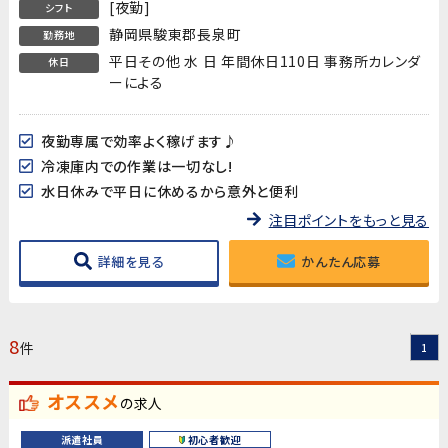
[夜勤]
シフト
静岡県駿東郡長泉町
勤務地
平日その他 水 日 年間休日110日 事務所カレンダ
休日
ーによる
夜勤専属で効率よく稼げます♪
冷凍庫内での作業は一切なし!
水日休みで平日に休めるから意外と便利
注目ポイントをもっと見る
詳細を見る
かんたん応募
8
件
1
オススメ
の求人
派遣社員
初心者歓迎