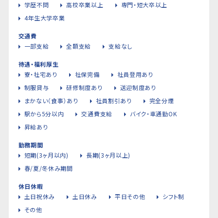
学歴不問
高校卒業以上
専門・短大卒以上
4年生大学卒業
交通費
一部支給
全額支給
支給なし
待遇・福利厚生
寮・社宅あり
社保完備
社員登用あり
制服貸与
研修制度あり
送迎制度あり
まかない（食事）あり
社員割引あり
完全分煙
駅から5分以内
交通費支給
バイク・車通勤OK
昇給あり
勤務期間
短期(3ヶ月以内)
長期(3ヶ月以上)
春/夏/冬休み期間
休日休暇
土日祝休み
土日休み
平日その他
シフト制
その他