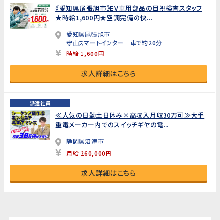
《愛知県尾張旭市》EV車用部品の目視検査スタッフ
★時給1,600円★空調完備の快...
愛知県尾張旭市
守山スマートインター 車で約20分
時給 1,600円
求人詳細はこちら
派遣社員
≪人気の日勤土日休み×高収入月収30万可≫大手
重電メーカー内でのスイッチギヤの電...
静岡県沼津市
月給 260,000円
求人詳細はこちら