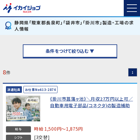
静岡県「駿東郡長泉町」「袋井市」「掛川市」製造・工場の求
人情報
条件をつけて絞り込む ▼
8
件
1
派遣社員
お仕事No613-2874
《掛川市菖蒲ヶ池》＼月収27万円以上可／
自動車用電子部品(コネクタ)の製造補助
時給 1,500円～1,875円
給与
[3交替]
シフト