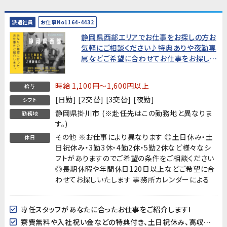
派遣社員
お仕事No1164-4432
静岡県西部エリアでお仕事をお探しの方お
気軽にご相談ください♪特典ありや夜勤専
属などご希望に合わせてお仕事をお探しし
ます!
時給 1,100円～1,600円以上
給与
[日勤] [2交替] [3交替] [夜勤]
シフト
静岡県掛川市 (※赴任先はこの勤務地と異なりま
勤務地
す。)
その他 ※お仕事により異なります ◎土日休み・土
休日
日祝休み・3勤3休・4勤2休・5勤2休など様々なシ
フトがありますのでご希望の条件をご相談ください
◎長期休暇や年間休日120日以上などご希望に合
わせてお探しいたします 事務所カレンダーによる
専任スタッフがあなたに合ったお仕事をご紹介します!
寮費無料や入社祝い金などの特典付き、土日祝休み、高収入など様々なお仕事を掲載中です