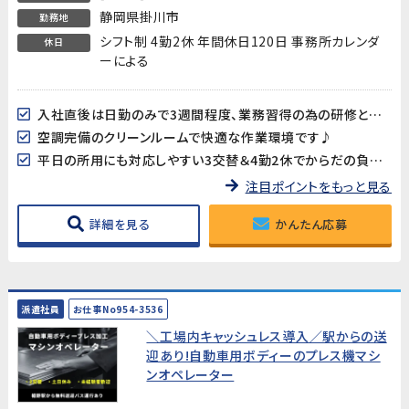
静岡県掛川市
勤務地
シフト制 4勤2休 年間休日120日 事務所カレンダ
休日
ーによる
入社直後は日勤のみで3週間程度、業務習得の為の研修となります。
空調完備のクリーンルームで快適な作業環境です♪
平日の所用にも対応しやすい3交替＆4勤2休でからだの負担も軽減。
注目ポイントをもっと見る
詳細を見る
かんたん応募
派遣社員
お仕事No954-3536
＼工場内キャッシュレス導入／駅からの送
迎あり!自動車用ボディーのプレス機マシ
ンオペレーター