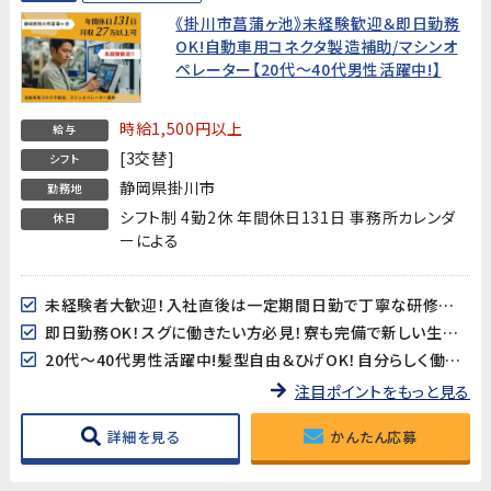
《掛川市菖蒲ヶ池》未経験歓迎＆即日勤務
OK!自動車用コネクタ製造補助/マシンオ
ペレーター【20代～40代男性活躍中!】
時給1,500円以上
給与
[3交替]
シフト
静岡県掛川市
勤務地
シフト制 4勤2休 年間休日131日 事務所カレンダ
休日
ーによる
未経験者大歓迎！入社直後は一定期間日勤で丁寧な研修がありますので安心してスタートできます!
即日勤務OK！スグに働きたい方必見！寮も完備で新しい生活をすぐにスタートできます!
20代～40代男性活躍中!髪型自由＆ひげOK！自分らしく働けます!
注目ポイントをもっと見る
詳細を見る
かんたん応募