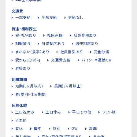
交通費
一部支給
全額支給
支給なし
待遇・福利厚生
寮・社宅あり
社保完備
社員登用あり
制服貸与
研修制度あり
送迎制度あり
まかない（食事）あり
社員割引あり
完全分煙
駅から5分以内
交通費支給
バイク・車通勤OK
昇給あり
勤務期間
短期(3ヶ月以内)
長期(3ヶ月以上)
春/夏/冬休み期間
休日休暇
土日祝休み
土日休み
平日その他
シフト制
その他
有休
慶弔
特別
GW
夏季
年末年始
産休・育休取得実績あり
その他