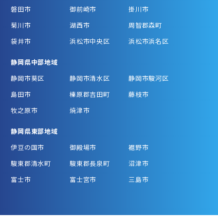
磐田市
御前崎市
掛川市
菊川市
湖西市
周智郡森町
袋井市
浜松市中央区
浜松市浜名区
静岡県中部地域
静岡市葵区
静岡市清水区
静岡市駿河区
島田市
榛原郡吉田町
藤枝市
牧之原市
焼津市
静岡県東部地域
伊豆の国市
御殿場市
裾野市
駿東郡清水町
駿東郡長泉町
沼津市
富士市
富士宮市
三島市