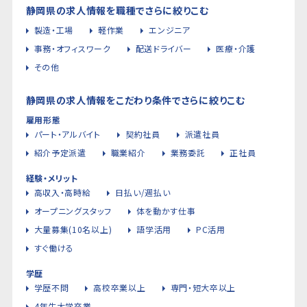
静岡県の求人情報を職種でさらに絞りこむ
製造・工場
軽作業
エンジニア
事務・オフィスワーク
配送ドライバー
医療・介護
その他
静岡県の求人情報をこだわり条件でさらに絞りこむ
雇用形態
パート・アルバイト
契約社員
派遣社員
紹介予定派遣
職業紹介
業務委託
正社員
経験・メリット
高収入・高時給
日払い/週払い
オープニングスタッフ
体を動かす仕事
大量募集(10名以上)
語学活用
PC活用
すぐ働ける
学歴
学歴不問
高校卒業以上
専門・短大卒以上
4年生大学卒業