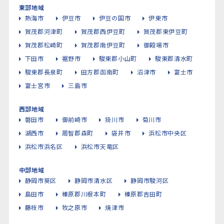
東部地域
熱海市
伊豆市
伊豆の国市
伊東市
賀茂郡河津町
賀茂郡西伊豆町
賀茂郡東伊豆町
賀茂郡松崎町
賀茂郡南伊豆町
御殿場市
下田市
裾野市
駿東郡小山町
駿東郡清水町
駿東郡長泉町
田方郡函南町
沼津市
富士市
富士宮市
三島市
西部地域
磐田市
御前崎市
掛川市
菊川市
湖西市
周智郡森町
袋井市
浜松市中央区
浜松市浜名区
浜松市天竜区
中部地域
静岡市葵区
静岡市清水区
静岡市駿河区
島田市
榛原郡川根本町
榛原郡吉田町
藤枝市
牧之原市
焼津市