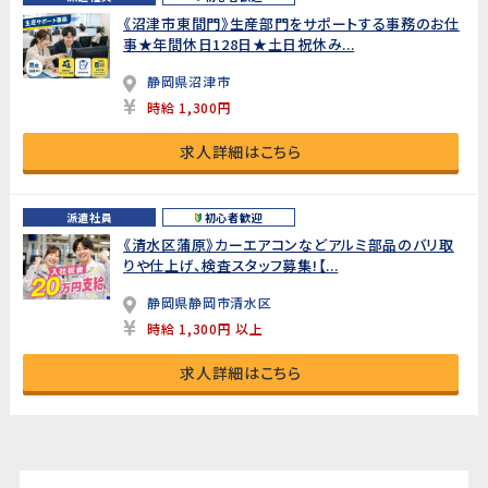
《沼津市東間門》生産部門をサポートする事務のお仕
事★年間休日128日★土日祝休み...
静岡県沼津市
時給 1,300円
求人詳細はこちら
派遣社員
初心者歓迎
《清水区蒲原》カーエアコンなどアルミ部品のバリ取
りや仕上げ、検査スタッフ募集!【...
静岡県静岡市清水区
時給 1,300円 以上
求人詳細はこちら