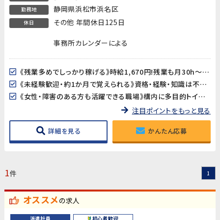
静岡県浜松市浜名区
勤務地
その他 年間休日125日
休日
事務所カレンダーによる
《残業多めでしっかり稼げる》時給1,670円!残業も月30h～70h程度（生産量により変動）と多めで、しっかり稼げます!
《未経験歓迎・約1か月で覚えられる》資格・経験・知識は不要。製品の外観を確認するシンプルな検査業務なので、未経験からでも約1か月でしっかり習得できます。
《女性・障害のある方も活躍できる職場》構内に多目的トイレも完備されており、どなたでも働きやすい環境が整っています。
注目ポイントをもっと見る
詳細を見る
かんたん応募
1
件
1
オススメ
の求人
派遣社員
初心者歓迎