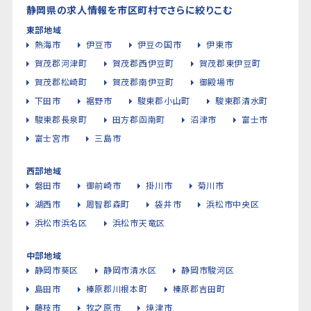
静岡県の求人情報を市区町村でさらに絞りこむ
東部地域
熱海市
伊豆市
伊豆の国市
伊東市
賀茂郡河津町
賀茂郡西伊豆町
賀茂郡東伊豆町
賀茂郡松崎町
賀茂郡南伊豆町
御殿場市
下田市
裾野市
駿東郡小山町
駿東郡清水町
駿東郡長泉町
田方郡函南町
沼津市
富士市
富士宮市
三島市
西部地域
磐田市
御前崎市
掛川市
菊川市
湖西市
周智郡森町
袋井市
浜松市中央区
浜松市浜名区
浜松市天竜区
中部地域
静岡市葵区
静岡市清水区
静岡市駿河区
島田市
榛原郡川根本町
榛原郡吉田町
藤枝市
牧之原市
焼津市