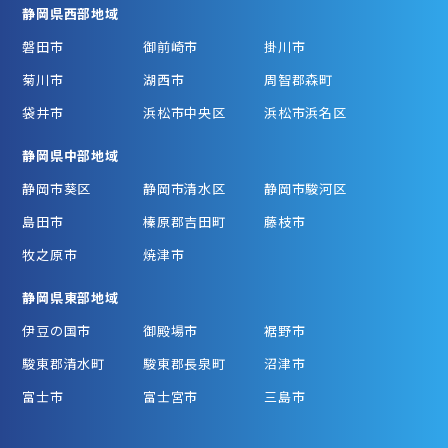
静岡県西部地域
磐田市
御前崎市
掛川市
菊川市
湖西市
周智郡森町
袋井市
浜松市中央区
浜松市浜名区
静岡県中部地域
静岡市葵区
静岡市清水区
静岡市駿河区
島田市
榛原郡吉田町
藤枝市
牧之原市
焼津市
静岡県東部地域
伊豆の国市
御殿場市
裾野市
駿東郡清水町
駿東郡長泉町
沼津市
富士市
富士宮市
三島市