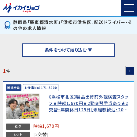
静岡県「駿東郡清水町」「浜松市浜名区」配送ドライバー・そ
の他の求人情報
条件をつけて絞り込む ▼
1
件
1
派遣社員
お仕事No1171-5900
《浜松市北区》製品出荷前外観検査スタッ
フ★時給1,670円★2勤交替手当あり★2
交替・年間休日125日【未経験歓迎・20
代〜40代男女活躍中！】
時給1,670円
給与
[2交替]
シフト