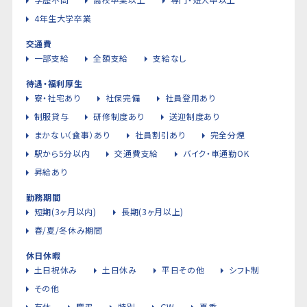
4年生大学卒業
交通費
一部支給
全額支給
支給なし
待遇・福利厚生
寮・社宅あり
社保完備
社員登用あり
制服貸与
研修制度あり
送迎制度あり
まかない（食事）あり
社員割引あり
完全分煙
駅から5分以内
交通費支給
バイク・車通勤OK
昇給あり
勤務期間
短期(3ヶ月以内)
長期(3ヶ月以上)
春/夏/冬休み期間
休日休暇
土日祝休み
土日休み
平日その他
シフト制
その他
有休
慶弔
特別
GW
夏季