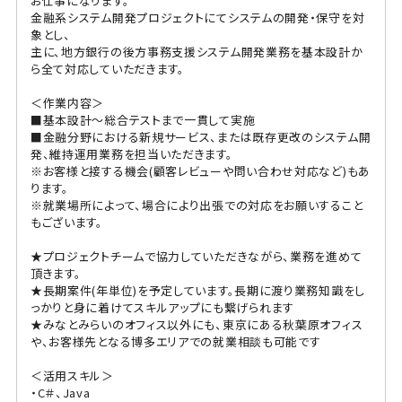
お仕事になります。
金融系システム開発プロジェクトにてシステムの開発・保守を対
象とし、
主に、地方銀行の後方事務支援システム開発業務を基本設計か
ら全て対応していただきます。
＜作業内容＞
■基本設計～総合テストまで一貫して実施
■金融分野における新規サービス、または既存更改のシステム開
発、維持運用業務を担当いただきます。
※お客様と接する機会(顧客レビューや問い合わせ対応など)もあ
ります。
※就業場所によって、場合により出張での対応をお願いすること
もございます。
★プロジェクトチームで協力していただきながら、業務を進めて
頂きます。
★長期案件(年単位)を予定しています。長期に渡り業務知識をし
っかりと身に着けてスキルアップにも繋げられます
★みなとみらいのオフィス以外にも、東京にある秋葉原オフィス
や、お客様先となる博多エリアでの就業相談も可能です
＜活用スキル＞
・C＃、Java