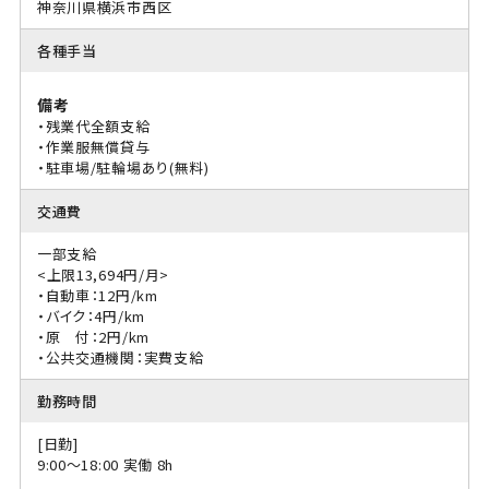
神奈川県横浜市西区
各種手当
備考
・残業代全額支給
・作業服無償貸与
・駐車場/駐輪場あり(無料)
交通費
一部支給
<上限13,694円/月>
・自動車：12円/km
・バイク：4円/km
・原 付：2円/km
・公共交通機関：実費支給
勤務時間
[日勤]
9:00〜18:00 実働 8h