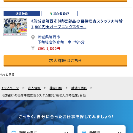
派遣社員
初心者歓迎
《茨城県筑西市》精密部品の目視検査スタッフ★時給
1,800円★オープニングスタッ...
茨城県筑西市
下館総合体育館 車で約5分
時給 1,800円
求人詳細はこちら
もっと見る
トップページ
求人情報
神奈川県
横浜市西区
地方銀行の後方事務支援システム開発/高収入/9時始業/日勤
さっそく、自分に合ったお仕事を探してみましょう！