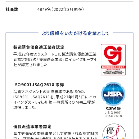
社員数
4879名（2022年3月現在）
より信頼をいただける企業として
製造請負優良適正業者認定
平成22年度よりスタートした製造請負優良適正業
者認定制度の「優良適正業者」にイカイグループ4
社が認定されました
ISO9001JSAQ2618 取得
品質マネジメントの国際標準であるISOの、
ISO9001 JSAQ2618を、平成23年9月5日にイカ
イインダストリィ掛川第一事業所ＲＯＭ書工程が
取得しました。
優良派遣事業者認定
厚生労働省の委託事業として実施される認定制度
です。同事業社は全国に約35,000社あると言われ