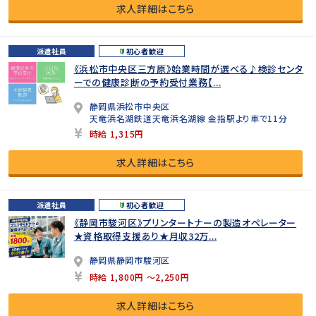
求人詳細はこちら
派遣社員
初心者歓迎
《浜松市中央区三方原》始業時間が選べる♪検診センタ
ーでの健康診断の予約受付業務【...
静岡県浜松市中央区
天竜浜名湖鉄道天竜浜名湖線 金指駅より車で11分
時給 1,315円
求人詳細はこちら
派遣社員
初心者歓迎
《静岡市駿河区》プリンタートナーの製造オペレーター
★資格取得支援あり★月収32万...
静岡県静岡市駿河区
時給 1,800円 ～2,250円
求人詳細はこちら