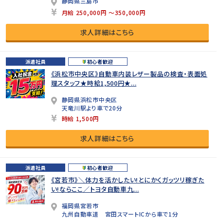
静岡県三島市
月給 250,000円 ～350,000円
求人詳細はこちら
派遣社員
初心者歓迎
《浜松市中央区》自動車内装レザー製品の検査・表面処
理スタッフ★時給1,500円★...
静岡県浜松市中央区
天竜川駅より車で20分
時給 1,500円
求人詳細はこちら
派遣社員
初心者歓迎
《宮若市》＼体力を活かしたい!とにかくガッツリ稼ぎた
い!ならここ／トヨタ自動車九...
福岡県宮若市
九州自動車道 宮田スマートICから車で1分