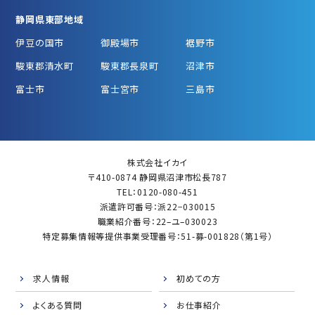
静岡県東部地域
伊豆の国市
御殿場市
裾野市
駿東郡清水町
駿東郡長泉町
沼津市
富士市
富士宮市
三島市
株式会社イカイ
〒410-0874 静岡県沼津市松長787
TEL：0120-080-451
派遣許可番号：派22−030015
職業紹介番号：22–ユ–030023
特定募集情報等提供事業受理番号：51-募-001828（第1号）
求人情報
初めての方
よくある質問
お仕事紹介