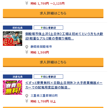
時給 1,700円 ～2,125円
求人詳細はこちら
契約社員
初心者歓迎
御殿場市保土沢《土日休》工場は初めてという方も大歓
迎!軽量なアルミ線の巻取り補助...
静岡県御殿場市
時給 1,500円
求人詳細はこちら
派遣社員
初心者歓迎
≪ずっと寮費無料×日勤土日祝休≫大手産業機器メー
カーでの配電用変圧器の製造...
三重県三重郡朝日町
時給 1,700円 以上