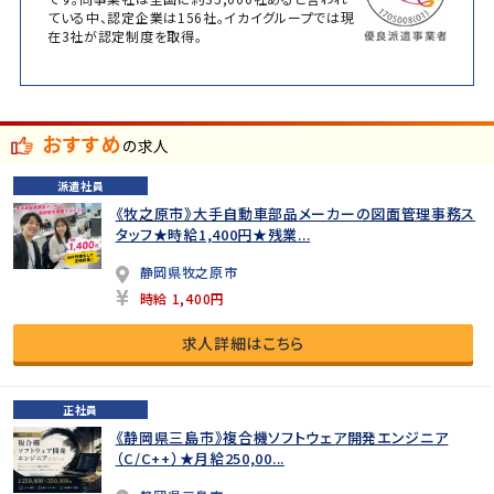
ている中、認定企業は156社。イカイグループでは現
在3社が認定制度を取得。
おすすめ
の求人
派遣社員
《牧之原市》大手自動車部品メーカーの図面管理事務ス
タッフ★時給1,400円★残業...
静岡県牧之原市
時給 1,400円
求人詳細はこちら
正社員
《静岡県三島市》複合機ソフトウェア開発エンジニア
（C/C++）★月給250,00...