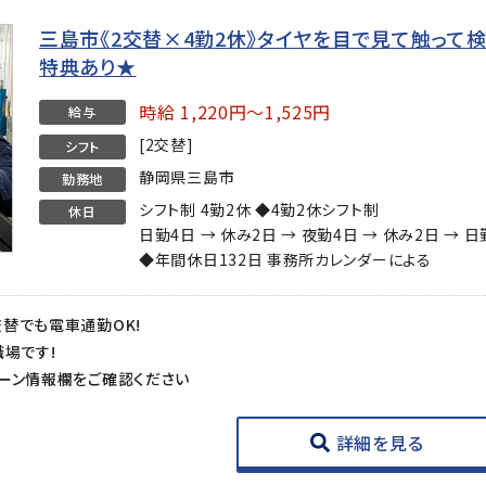
三島市《2交替×4勤2休》タイヤを目で見て触って
特典あり★
時給 1,220円～1,525円
給与
[2交替]
シフト
静岡県三島市
勤務地
シフト制 4勤2休 ◆4勤2休シフト制
休日
日勤4日 → 休み2日 → 夜勤4日 → 休み2日 → 
◆年間休日132日 事務所カレンダーによる
替でも電車通勤OK!
職場です!
ーン情報欄をご確認ください
詳細を見る