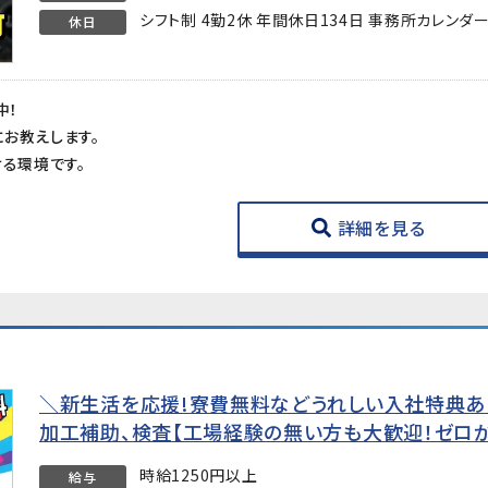
シフト制 4勤2休 年間休日134日 事務所カレンダ
休日
中！
お教えします。
ける環境です。
詳細を見る
＼新生活を応援!寮費無料などうれしい入社特典あ
加工補助、検査【工場経験の無い方も大歓迎！ゼロ
時給1250円以上
給与