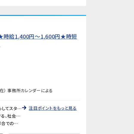
給1,400円〜1,600円★時短
】
在） 事務所カレンダーによる
注目ポイントをもっと見る
《未経験歓迎・先輩が丁寧に教えます》教育研修制度が充実しているので、製造・検査業務が初めての方も安心してスタートできます。アットホームな職場で長く働きやすい環境です。
《医療・バイオ分野の製品に携われるやりがい》医療やバイオ分野で使用されるマイクロ流路チップの品質を守る、社会に貢献できるお仕事です。クリーンルームでの作業で清潔な環境が保たれています。
《時短勤務も相談可》家庭や育児との両立を考えている方も歓迎。時短勤務のご相談に対応しています。家庭都合での休みも取りやすい職場です。