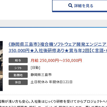
詳細を見る
《静岡県三島市》複合機ソフトウェア開発エンジニア（C/
350,000円★入社後研修あり★賞与年2回【C言語・
月給 250,000円～350,000円
給与
[日勤]
シフト
静岡県三島市
勤務地
土日祝休み 年間休日121日
休日