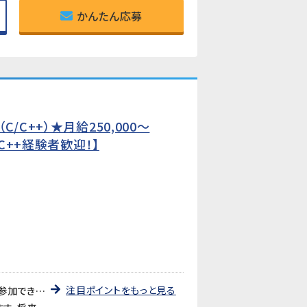
かんたん応募
C++）★月給250,000〜
C++経験者歓迎！】
注目ポイントをもっと見る
《入社後2〜3か月の社内研修あり》経験が浅い方も安心。入社後はじっくり研修を受けてからプロジェクトへ参加できます。C言語・C++の経験を活かしながら、設計力や問題解決力も磨けます。