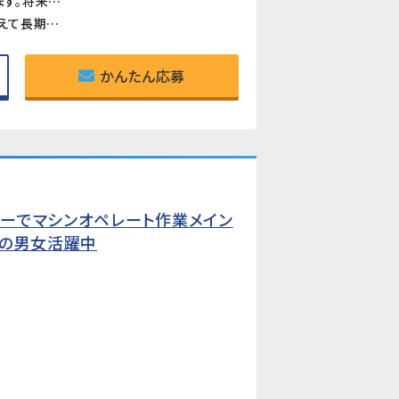
《設計から開発・テストまで幅広く経験できる》仕様調査・設計・コーディング・評価テストまで一貫して携われます。将来的には新機能開発や上流工程など、より裁量の大きな業務へのステップアップも可能です。
《賞与年2回・昇給・退職金あり》前年実績で賞与年計4か月分、昇給は年1回（6月）。自社正社員として腰を据えて長期的なキャリアを築ける環境です。
かんたん応募
カーでマシンオペレート作業メイン
代の男女活躍中