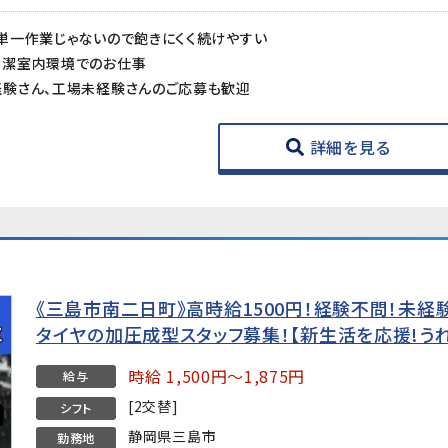
単一作業じゃないので飽きにくく続けやすい
清潔室内環境でのお仕事
験さん、工場未経験さんのご応募も歓迎
詳細を見る
《三島市南二日町》高時給1500円！経験不問！未
タイヤの加圧成型スタッフ募集！【新生活を応援!う
時給 1,500円～1,875円
給与
[2交替]
シフト
静岡県三島市
勤務地