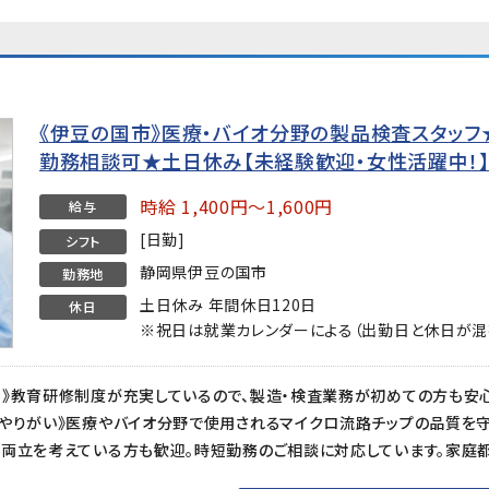
《伊豆の国市》医療・バイオ分野の製品検査スタッフ★時
勤務相談可★土日休み【未経験歓迎・女性活躍中！
時給 1,400円～1,600円
給与
[日勤]
シフト
静岡県伊豆の国市
勤務地
土日休み 年間休日120日
休日
※祝日は就業カレンダーによる（出勤日と休日が混