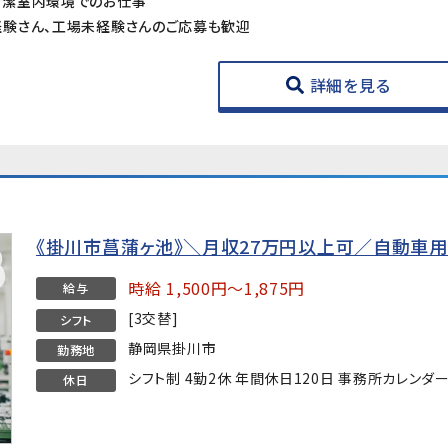
清潔室内環境でのお仕事
験さん、工場未経験さんのご応募も歓迎
詳細を見る
《掛川市菖蒲ヶ池》＼月収27万円以上可／自動車用
時給 1,500円～1,875円
給与
[3交替]
シフト
静岡県掛川市
勤務地
シフト制 4勤2休 年間休日120日 事務所カレンダ
休日