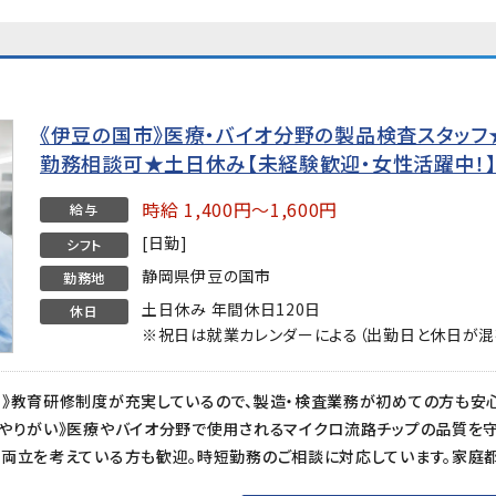
《伊豆の国市》医療・バイオ分野の製品検査スタッフ★時
勤務相談可★土日休み【未経験歓迎・女性活躍中！
時給 1,400円～1,600円
給与
[日勤]
シフト
静岡県伊豆の国市
勤務地
土日休み 年間休日120日
休日
※祝日は就業カレンダーによる（出勤日と休日が混