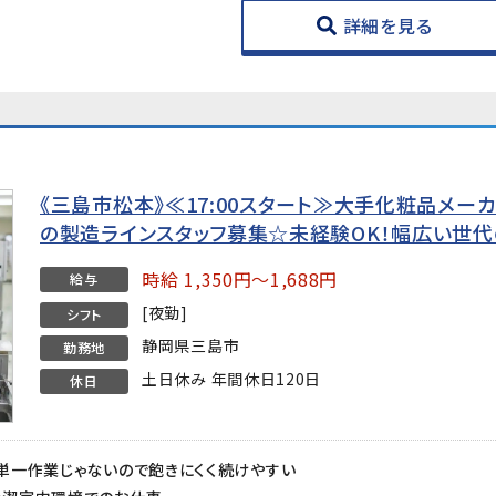
詳細を見る
《三島市松本》≪17:00スタート≫大手化粧品メー
の製造ラインスタッフ募集☆未経験OK！幅広い世
時給 1,350円～1,688円
給与
[夜勤]
シフト
静岡県三島市
勤務地
土日休み 年間休日120日
休日
単一作業じゃないので飽きにくく続けやすい