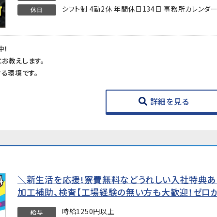
シフト制 4勤2休 年間休日134日 事務所カレンダ
休日
中！
お教えします。
ける環境です。
詳細を見る
＼新生活を応援!寮費無料などうれしい入社特典あ
加工補助、検査【工場経験の無い方も大歓迎！ゼロ
時給1250円以上
給与