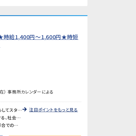
給1,400円〜1,600円★時短
】
在） 事務所カレンダーによる
注目ポイントをもっと見る
《未経験歓迎・先輩が丁寧に教えます》教育研修制度が充実しているので、製造・検査業務が初めての方も安心してスタートできます。アットホームな職場で長く働きやすい環境です。
《医療・バイオ分野の製品に携われるやりがい》医療やバイオ分野で使用されるマイクロ流路チップの品質を守る、社会に貢献できるお仕事です。クリーンルームでの作業で清潔な環境が保たれています。
《時短勤務も相談可》家庭や育児との両立を考えている方も歓迎。時短勤務のご相談に対応しています。家庭都合での休みも取りやすい職場です。