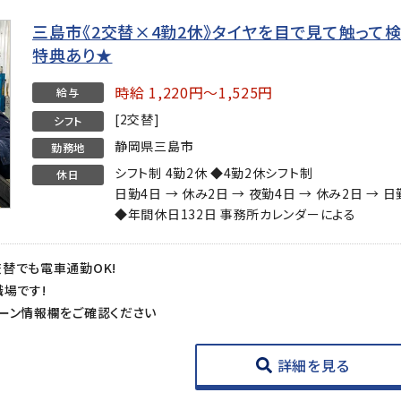
三島市《2交替×4勤2休》タイヤを目で見て触って
特典あり★
時給 1,220円～1,525円
給与
[2交替]
シフト
静岡県三島市
勤務地
シフト制 4勤2休 ◆4勤2休シフト制
休日
日勤4日 → 休み2日 → 夜勤4日 → 休み2日 → 
◆年間休日132日 事務所カレンダーによる
替でも電車通勤OK!
職場です!
ーン情報欄をご確認ください
詳細を見る