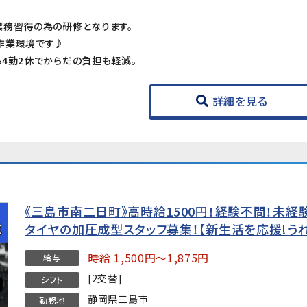
業務習得の為の研修となります。
作業環境です♪
4勤2休でからだの負担も軽減。
詳細を見る
《三島市南二日町》高時給1500円！経験不問！未
タイヤの加圧成型スタッフ募集！【新生活を応援!う
時給 1,500円～1,875円
給与
[2交替]
シフト
静岡県三島市
勤務地