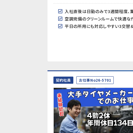
入社直後は日勤のみで3週間程度、
空調完備のクリーンルームで快適な
平日の所用にも対応しやすい3交替＆
契約社員
お仕事No26-5701