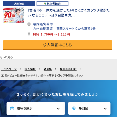
派遣社員
初心者歓迎
《宮若市》＼体力を活かしたい!とにかくガッツリ稼ぎた
い!ならここ／トヨタ自動車九...
福岡県宮若市
九州自動車道 宮田スマートICから車で1分
時給 1,700円 ～2,125円
求人詳細はこちら
もっと見る
トップページ
求人情報
静岡県
榛原郡吉田町
工場デビュー歓迎★タッチパネル操作で簡単♪CD/DVD製造スタッフ
さっそく、自分に合ったお仕事を探してみましょう！