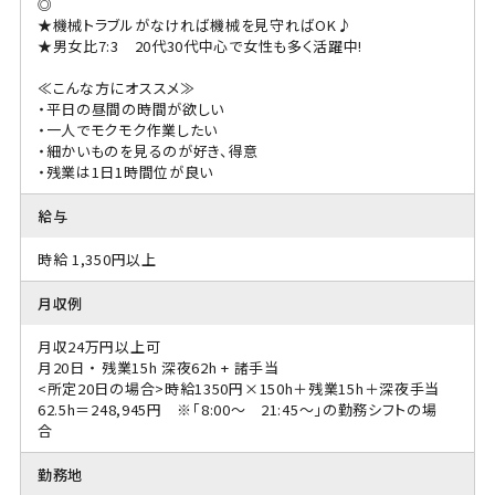
◎
★機械トラブルがなければ機械を見守ればOK♪
★男女比7:3 20代30代中心で女性も多く活躍中!
≪こんな方にオススメ≫
・平日の昼間の時間が欲しい
・一人でモクモク作業したい
・細かいものを見るのが好き、得意
・残業は1日1時間位が良い
給与
時給 1,350円以上
月収例
月収24万円以上可
月20日 ・ 残業15h 深夜62h + 諸手当
<所定20日の場合>時給1350円×150h＋残業15h＋深夜手当
62.5h＝248,945円 ※「8:00～ 21:45～」の勤務シフトの場
合
勤務地