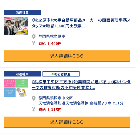
派遣社員
《牧之原市》大手自動車部品メーカーの図面管理事務ス
タッフ★時給1,400円★残業...
静岡県牧之原市
時給 1,400円
求人詳細はこちら
派遣社員
初心者歓迎
《浜松市中央区三方原》始業時間が選べる♪検診センタ
ーでの健康診断の予約受付業務【...
静岡県浜松市中央区
天竜浜名湖鉄道天竜浜名湖線 金指駅より車で11分
時給 1,315円
求人詳細はこちら