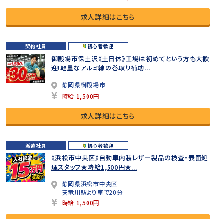
求人詳細はこちら
契約社員
初心者歓迎
御殿場市保土沢《土日休》工場は初めてという方も大歓
迎!軽量なアルミ線の巻取り補助...
静岡県御殿場市
時給 1,500円
求人詳細はこちら
派遣社員
初心者歓迎
《浜松市中央区》自動車内装レザー製品の検査・表面処
理スタッフ★時給1,500円★...
静岡県浜松市中央区
天竜川駅より車で20分
時給 1,500円