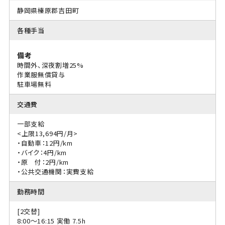
静岡県榛原郡吉田町
各種手当
備考
時間外、深夜割増25%
作業服無償貸与
駐車場無料
交通費
一部支給
<上限13,694円/月>
・自動車：12円/km
・バイク：4円/km
・原 付：2円/km
・公共交通機関：実費支給
勤務時間
[2交替]
8:00〜16:15 実働 7.5h