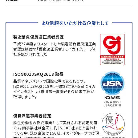
より信頼をいただける企業として
製造請負優良適正業者認定
平成22年度よりスタートした製造請負優良適正業
者認定制度の「優良適正業者」にイカイグループ4
社が認定されました
ISO9001JSAQ2618 取得
品質マネジメントの国際標準であるISOの、
ISO9001 JSAQ2618を、平成23年9月5日にイカ
イインダストリィ掛川第一事業所ＲＯＭ書工程が
取得しました。
優良派遣事業者認定
厚生労働省の委託事業として実施される認定制度
です。同事業社は全国に約35,000社あると言われ
ている中、認定企業は156社。イカイグループでは現