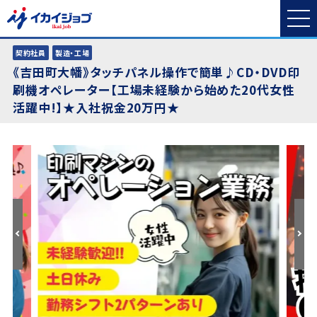
契約社員
製造・工場
《吉田町大幡》タッチパネル操作で簡単♪CD・DVD印
刷機オペレーター【工場未経験から始めた20代女性
活躍中!】★入社祝金20万円★