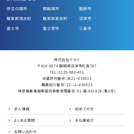
伊豆の国市
御殿場市
裾野市
駿東郡清水町
駿東郡長泉町
沼津市
富士市
富士宮市
三島市
株式会社イカイ
〒410-0874 静岡県沼津市松長787
TEL：0120-080-451
派遣許可番号：派22−030015
職業紹介番号：22–ユ–030023
特定募集情報等提供事業受理番号：51-募-001828（第1号）
求人情報
初めての方
よくある質問
お仕事紹介
お問い合わせ