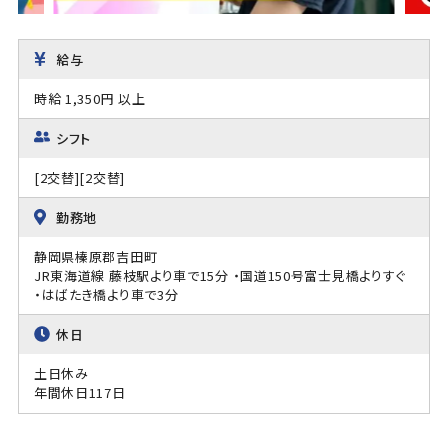
給与
時給 1,350円 以上
シフト
[2交替][2交替]
勤務地
静岡県榛原郡吉田町
JR東海道線 藤枝駅より車で15分 ・国道150号富士見橋よりすぐ
・はばたき橋より車で3分
休日
土日休み
年間休日117日