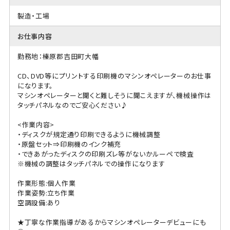
製造・工場
お仕事内容
勤務地：榛原郡吉田町大幡
CD、DVD等にプリントする印刷機のマシンオペレーターのお仕事
になります。
マシンオペレーターと聞くと難しそうに聞こえますが、機械操作は
タッチパネルなのでご安心ください♪
<作業内容>
・ディスクが規定通り印刷できるように機械調整
・原盤セット⇒印刷機のインク補充
・できあがったディスクの印刷ズレ等がないかルーペで検査
※機械の調整はタッチパネルでの操作になります
作業形態:個人作業
作業姿勢:立ち作業
空調設備:あり
★丁寧な作業指導があるからマシンオペレーターデビューにも