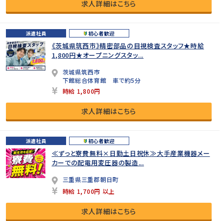
求人詳細はこちら
派遣社員
初心者歓迎
《茨城県筑西市》精密部品の目視検査スタッフ★時給
1,800円★オープニングスタッ...
茨城県筑西市
下館総合体育館 車で約5分
時給 1,800円
求人詳細はこちら
派遣社員
初心者歓迎
≪ずっと寮費無料×日勤土日祝休≫大手産業機器メー
カーでの配電用変圧器の製造...
三重県三重郡朝日町
時給 1,700円 以上
求人詳細はこちら