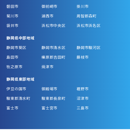
磐田市
御前崎市
掛川市
菊川市
湖西市
周智郡森町
袋井市
浜松市中央区
浜松市浜名区
静岡県中部地域
静岡市葵区
静岡市清水区
静岡市駿河区
島田市
榛原郡吉田町
藤枝市
牧之原市
焼津市
静岡県東部地域
伊豆の国市
御殿場市
裾野市
駿東郡清水町
駿東郡長泉町
沼津市
富士市
富士宮市
三島市