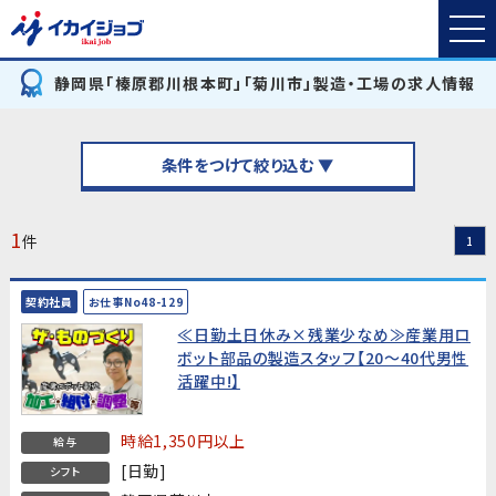
静岡県「榛原郡川根本町」「菊川市」製造・工場の求人情報
条件をつけて絞り込む ▼
1
件
1
契約社員
お仕事No48-129
≪日勤土日休み×残業少なめ≫産業用ロ
ボット部品の製造スタッフ【20～40代男性
活躍中!】
時給1,350円以上
給与
[日勤]
シフト