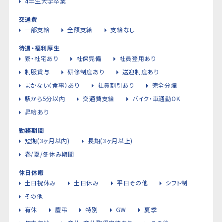
4年生大学卒業
交通費
一部支給
全額支給
支給なし
待遇・福利厚生
寮・社宅あり
社保完備
社員登用あり
制服貸与
研修制度あり
送迎制度あり
まかない（食事）あり
社員割引あり
完全分煙
駅から5分以内
交通費支給
バイク・車通勤OK
昇給あり
勤務期間
短期(3ヶ月以内)
長期(3ヶ月以上)
春/夏/冬休み期間
休日休暇
土日祝休み
土日休み
平日その他
シフト制
その他
有休
慶弔
特別
GW
夏季