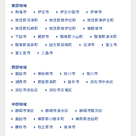
東部地域
熱海市
伊豆市
伊豆の国市
伊東市
賀茂郡河津町
賀茂郡西伊豆町
賀茂郡東伊豆町
賀茂郡松崎町
賀茂郡南伊豆町
御殿場市
下田市
裾野市
駿東郡小山町
駿東郡清水町
駿東郡長泉町
田方郡函南町
沼津市
富士市
富士宮市
三島市
西部地域
磐田市
御前崎市
掛川市
菊川市
湖西市
周智郡森町
袋井市
浜松市中央区
浜松市浜名区
浜松市天竜区
中部地域
静岡市葵区
静岡市清水区
静岡市駿河区
島田市
榛原郡川根本町
榛原郡吉田町
藤枝市
牧之原市
焼津市