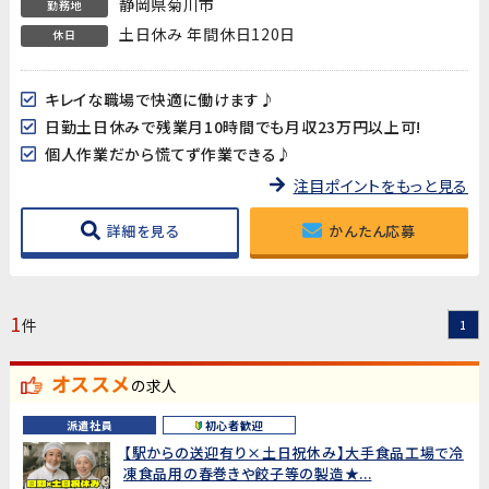
静岡県菊川市
勤務地
土日休み 年間休日120日
休日
キレイな職場で快適に働けます♪
日勤土日休みで残業月10時間でも月収23万円以上可!
個人作業だから慌てず作業できる♪
注目ポイントをもっと見る
詳細を見る
かんたん応募
1
件
1
オススメ
の求人
派遣社員
初心者歓迎
【駅からの送迎有り×土日祝休み】大手食品工場で冷
凍食品用の春巻きや餃子等の製造★...