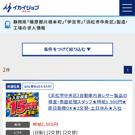
静岡県「榛原郡川根本町」「伊豆市」「浜松市中央区」製造・
工場の求人情報
条件をつけて絞り込む ▼
2
件
1
派遣社員
お仕事No54-5597
《浜松市中央区》自動車内装レザー製品の
検査・表面処理スタッフ★時給1,500円★
即日勤務OK★2交替・土日休み★入社祝
金総額15万円★寮費無料!【未経験歓迎・
20代〜40代男性活躍中！】
時給1,500円
給与
[日勤] [2交替] [2交替]
シフト