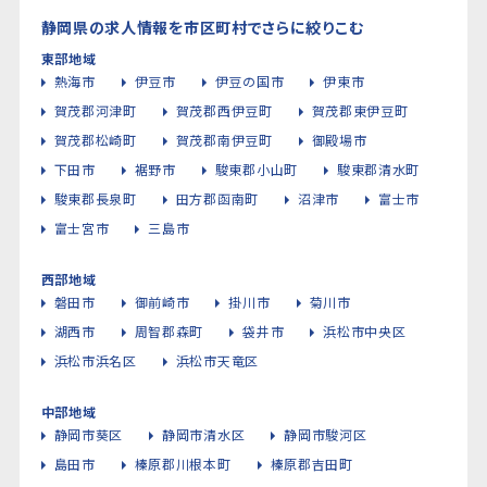
静岡県の求人情報を市区町村でさらに絞りこむ
東部地域
熱海市
伊豆市
伊豆の国市
伊東市
賀茂郡河津町
賀茂郡西伊豆町
賀茂郡東伊豆町
賀茂郡松崎町
賀茂郡南伊豆町
御殿場市
下田市
裾野市
駿東郡小山町
駿東郡清水町
駿東郡長泉町
田方郡函南町
沼津市
富士市
富士宮市
三島市
西部地域
磐田市
御前崎市
掛川市
菊川市
湖西市
周智郡森町
袋井市
浜松市中央区
浜松市浜名区
浜松市天竜区
中部地域
静岡市葵区
静岡市清水区
静岡市駿河区
島田市
榛原郡川根本町
榛原郡吉田町