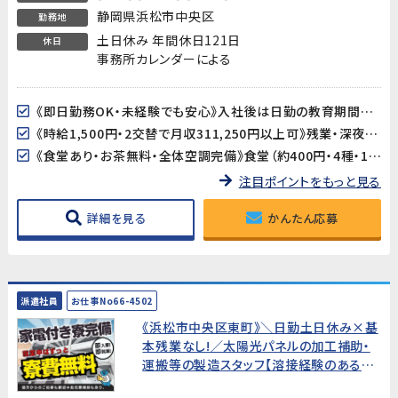
静岡県浜松市中央区
勤務地
土日休み 年間休日121日
休日
事務所カレンダーによる
《即日勤務OK・未経験でも安心》入社後は日勤の教育期間からスタートするので、2交替勤務が初めての方でも安心してスタートできます。工場未経験の方も大歓迎です。
《時給1,500円・2交替で月収311,250円以上可》残業・深夜手当が加算され、月収311,250円以上を目指せます（所定21.25日・残業25h・深夜25hの場合）。
《食堂あり・お茶無料・全体空調完備》食堂（約400円・4種・11:30〜13:30）が利用できます。お茶も無料。空調完備の環境ですが、作業場によっては暑さを感じる場合があります。
注目ポイントをもっと見る
詳細を見る
かんたん応募
派遣社員
お仕事No66-4502
《浜松市中央区東町》＼日勤土日休み×基
本残業なし!／太陽光パネルの加工補助・
運搬等の製造スタッフ【溶接経験のある
方!20～40代男性活躍中!】★寮費無料★