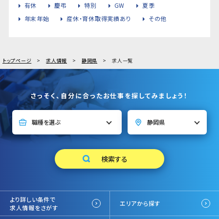
有休
慶弔
特別
GW
夏季
年末年始
産休・育休取得実績あり
その他
トップページ
求人情報
静岡県
求人一覧
さっそく、自分に合ったお仕事を探してみましょう！
より詳しい条件で
エリアから探す
求人情報をさがす