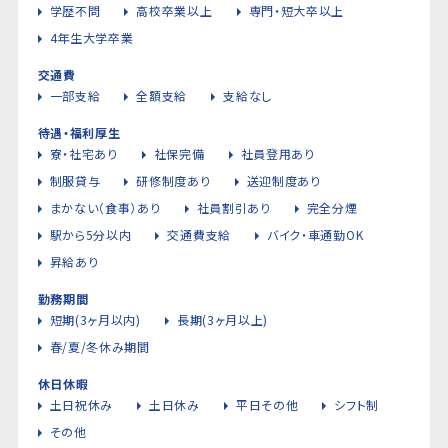
学歴不問
高校卒業以上
専門・短大卒以上
4年生大学卒業
交通費
一部支給
全額支給
支給なし
待遇・福利厚生
寮・社宅あり
社保完備
社員登用あり
制服貸与
研修制度あり
送迎制度あり
まかない（食事）あり
社員割引あり
完全分煙
駅から5分以内
交通費支給
バイク・車通勤OK
昇給あり
勤務期間
短期(3ヶ月以内)
長期(3ヶ月以上)
春/夏/冬休み期間
休日休暇
土日祝休み
土日休み
平日その他
シフト制
その他