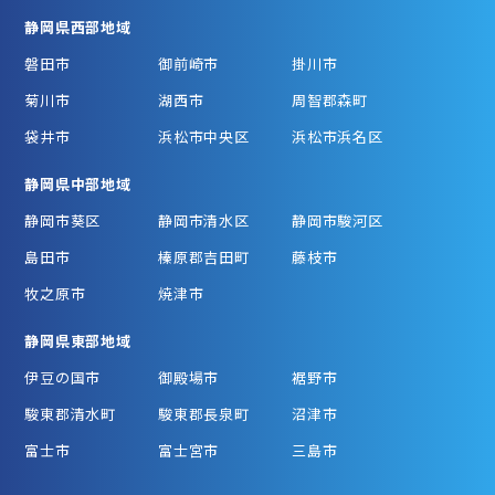
静岡県西部地域
磐田市
御前崎市
掛川市
菊川市
湖西市
周智郡森町
袋井市
浜松市中央区
浜松市浜名区
静岡県中部地域
静岡市葵区
静岡市清水区
静岡市駿河区
島田市
榛原郡吉田町
藤枝市
牧之原市
焼津市
静岡県東部地域
伊豆の国市
御殿場市
裾野市
駿東郡清水町
駿東郡長泉町
沼津市
富士市
富士宮市
三島市