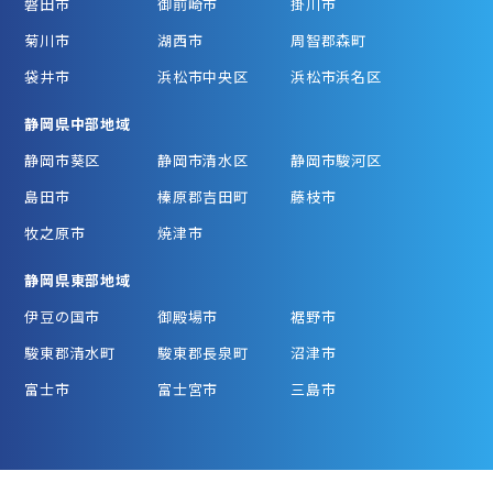
磐田市
御前崎市
掛川市
菊川市
湖西市
周智郡森町
袋井市
浜松市中央区
浜松市浜名区
静岡県中部地域
静岡市葵区
静岡市清水区
静岡市駿河区
島田市
榛原郡吉田町
藤枝市
牧之原市
焼津市
静岡県東部地域
伊豆の国市
御殿場市
裾野市
駿東郡清水町
駿東郡長泉町
沼津市
富士市
富士宮市
三島市