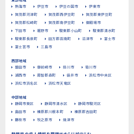
熱海市
伊豆市
伊豆の国市
伊東市
賀茂郡河津町
賀茂郡西伊豆町
賀茂郡東伊豆町
賀茂郡松崎町
賀茂郡南伊豆町
御殿場市
下田市
裾野市
駿東郡小山町
駿東郡清水町
駿東郡長泉町
田方郡函南町
沼津市
富士市
富士宮市
三島市
西部地域
磐田市
御前崎市
掛川市
菊川市
湖西市
周智郡森町
袋井市
浜松市中央区
浜松市浜名区
浜松市天竜区
中部地域
静岡市葵区
静岡市清水区
静岡市駿河区
島田市
榛原郡川根本町
榛原郡吉田町
藤枝市
牧之原市
焼津市
静岡県の求人情報を職種でさらに絞りこむ