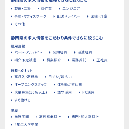
製造・工場
軽作業
エンジニア
事務・オフィスワーク
配送ドライバー
医療・介護
その他
静岡県の求人情報をこだわり条件でさらに絞りこむ
雇用形態
パート・アルバイト
契約社員
派遣社員
紹介予定派遣
職業紹介
業務委託
正社員
経験・メリット
高収入・高時給
日払い/週払い
オープニングスタッフ
体を動かす仕事
大量募集(10名以上)
語学活用
PC活用
すぐ働ける
学歴
学歴不問
高校卒業以上
専門・短大卒以上
4年生大学卒業