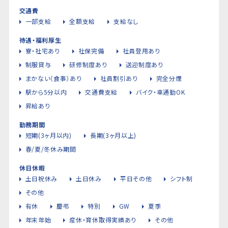
交通費
一部支給
全額支給
支給なし
待遇・福利厚生
寮・社宅あり
社保完備
社員登用あり
制服貸与
研修制度あり
送迎制度あり
まかない（食事）あり
社員割引あり
完全分煙
駅から5分以内
交通費支給
バイク・車通勤OK
昇給あり
勤務期間
短期(3ヶ月以内)
長期(3ヶ月以上)
春/夏/冬休み期間
休日休暇
土日祝休み
土日休み
平日その他
シフト制
その他
有休
慶弔
特別
GW
夏季
年末年始
産休・育休取得実績あり
その他