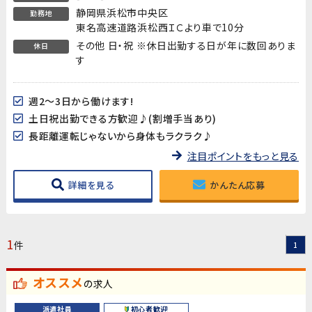
静岡県浜松市中央区
勤務地
東名高速道路浜松西ＩＣより車で10分
その他 日・祝 ※休日出勤する日が年に数回ありま
休日
す
週2～3日から働けます!
土日祝出勤できる方歓迎♪(割増手当あり)
長距離運転じゃないから身体もラクラク♪
注目ポイントをもっと見る
詳細を見る
かんたん応募
1
件
1
オススメ
の求人
派遣社員
初心者歓迎