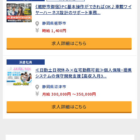
《裾野市御宿》PC基本操作ができればOK♪車載ワイ
ヤーハーネス設計のサポート事務...
静岡県裾野市
時給 1,400円
求人詳細はこちら
派遣社員
≪日勤土日祝休み×在宅勤務可能≫個人保険・提携
システムの保守開発支援【高収入月3...
静岡県沼津市
月給 300,000円 ～350,000円
求人詳細はこちら