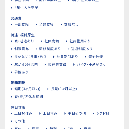
4年生大学卒業
交通費
一部支給
全額支給
支給なし
待遇・福利厚生
寮・社宅あり
社保完備
社員登用あり
制服貸与
研修制度あり
送迎制度あり
まかない（食事）あり
社員割引あり
完全分煙
駅から5分以内
交通費支給
バイク・車通勤OK
昇給あり
勤務期間
短期(3ヶ月以内)
長期(3ヶ月以上)
春/夏/冬休み期間
休日休暇
土日祝休み
土日休み
平日その他
シフト制
その他
有休
慶弔
特別
GW
夏季