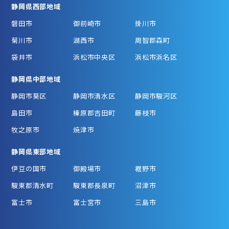
静岡県西部地域
磐田市
御前崎市
掛川市
菊川市
湖西市
周智郡森町
袋井市
浜松市中央区
浜松市浜名区
静岡県中部地域
静岡市葵区
静岡市清水区
静岡市駿河区
島田市
榛原郡吉田町
藤枝市
牧之原市
焼津市
静岡県東部地域
伊豆の国市
御殿場市
裾野市
駿東郡清水町
駿東郡長泉町
沼津市
富士市
富士宮市
三島市