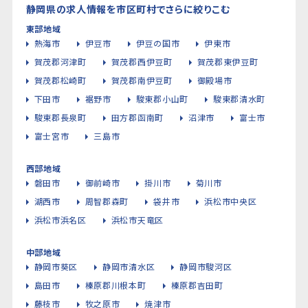
静岡県の求人情報を市区町村でさらに絞りこむ
東部地域
熱海市
伊豆市
伊豆の国市
伊東市
賀茂郡河津町
賀茂郡西伊豆町
賀茂郡東伊豆町
賀茂郡松崎町
賀茂郡南伊豆町
御殿場市
下田市
裾野市
駿東郡小山町
駿東郡清水町
駿東郡長泉町
田方郡函南町
沼津市
富士市
富士宮市
三島市
西部地域
磐田市
御前崎市
掛川市
菊川市
湖西市
周智郡森町
袋井市
浜松市中央区
浜松市浜名区
浜松市天竜区
中部地域
静岡市葵区
静岡市清水区
静岡市駿河区
島田市
榛原郡川根本町
榛原郡吉田町
藤枝市
牧之原市
焼津市