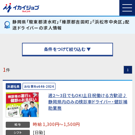
静岡県「駿東郡清水町」「榛原郡吉田町」「浜松市中央区」配
送ドライバーの求人情報
条件をつけて絞り込む ▼
1
件
1
派遣社員
お仕事No646-2024
週2～3日でもOK!土日祝働ける方歓迎♪
静岡県内のみの検診車ドライバー・健診補
助業務
時給 1,300円～1,500円
給与
[日勤]
シフト