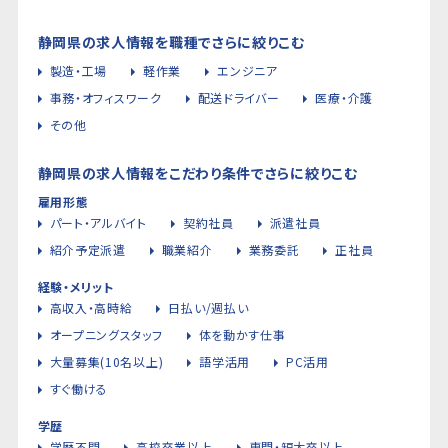
静岡県の求人情報を職種でさらに絞りこむ
製造・工場
軽作業
エンジニア
事務・オフィスワーク
配送ドライバー
医療・介護
その他
静岡県の求人情報をこだわり条件でさらに絞りこむ
雇用形態
パート・アルバイト
契約社員
派遣社員
紹介予定派遣
職業紹介
業務委託
正社員
経験・メリット
高収入・高時給
日払い/週払い
オープニングスタッフ
体を動かす仕事
大量募集(10名以上)
語学活用
PC活用
すぐ働ける
学歴
学歴不問
高校卒業以上
専門・短大卒以上