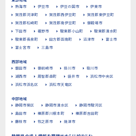
熱海市
伊豆市
伊豆の国市
伊東市
賀茂郡河津町
賀茂郡西伊豆町
賀茂郡東伊豆町
賀茂郡松崎町
賀茂郡南伊豆町
御殿場市
下田市
裾野市
駿東郡小山町
駿東郡清水町
駿東郡長泉町
田方郡函南町
沼津市
富士市
富士宮市
三島市
西部地域
磐田市
御前崎市
掛川市
菊川市
湖西市
周智郡森町
袋井市
浜松市中央区
浜松市浜名区
浜松市天竜区
中部地域
静岡市葵区
静岡市清水区
静岡市駿河区
島田市
榛原郡川根本町
榛原郡吉田町
藤枝市
牧之原市
焼津市
静岡県の求人情報を職種でさらに絞りこむ