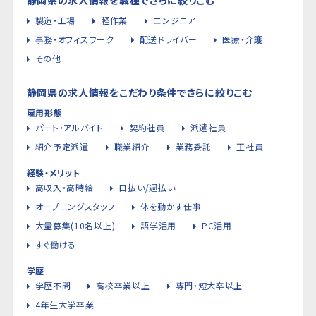
製造・工場
軽作業
エンジニア
事務・オフィスワーク
配送ドライバー
医療・介護
その他
静岡県の求人情報をこだわり条件でさらに絞りこむ
雇用形態
パート・アルバイト
契約社員
派遣社員
紹介予定派遣
職業紹介
業務委託
正社員
経験・メリット
高収入・高時給
日払い/週払い
オープニングスタッフ
体を動かす仕事
大量募集(10名以上)
語学活用
PC活用
すぐ働ける
学歴
学歴不問
高校卒業以上
専門・短大卒以上
4年生大学卒業