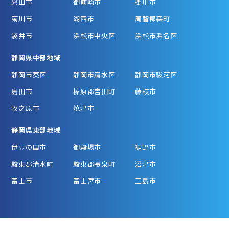
磐田市
御前崎市
掛川市
菊川市
湖西市
周智郡森町
袋井市
浜松市中央区
浜松市浜名区
静岡県中部地域
静岡市葵区
静岡市清水区
静岡市駿河区
島田市
榛原郡吉田町
藤枝市
牧之原市
焼津市
静岡県東部地域
伊豆の国市
御殿場市
裾野市
駿東郡清水町
駿東郡長泉町
沼津市
富士市
富士宮市
三島市