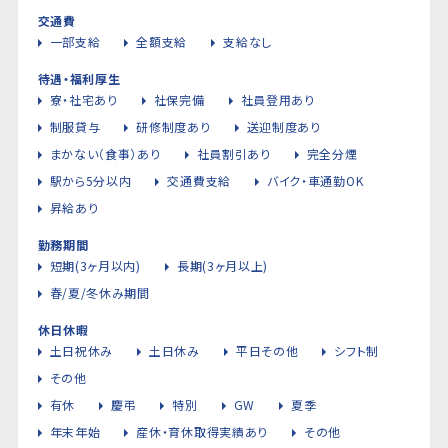
交通費
一部支給
全額支給
支給なし
待遇・福利厚生
寮・社宅あり
社保完備
社員登用あり
制服貸与
研修制度あり
送迎制度あり
まかない（食事）あり
社員割引あり
完全分煙
駅から5分以内
交通費支給
バイク・車通勤OK
昇給あり
勤務期間
短期(3ヶ月以内)
長期(3ヶ月以上)
春/夏/冬休み期間
休日休暇
土日祝休み
土日休み
平日その他
シフト制
その他
有休
慶弔
特別
GW
夏季
年末年始
産休・育休取得実績あり
その他