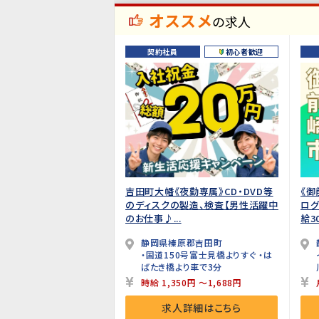
オススメ
の求人
契約社員
初心者歓迎
吉田町大幡《夜勤専属》CD・DVD等
《御
のディスクの製造、検査【男性活躍中
ロ
のお仕事♪...
給30
静岡県榛原郡吉田町
・国道150号富士見橋よりすぐ ・は
ばたき橋より車で3分
時給 1,350円 ～1,688円
求人詳細はこちら