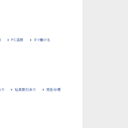
用
PC活用
すぐ働ける
あり
社員割引あり
完全分煙