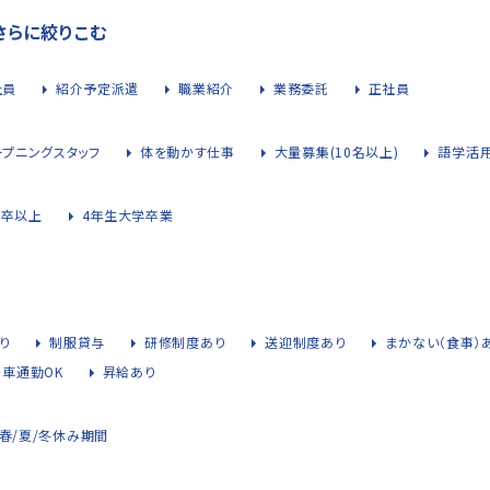
さらに絞りこむ
社員
紹介予定派遣
職業紹介
業務委託
正社員
ープニングスタッフ
体を動かす仕事
大量募集(10名以上)
語学活
大卒以上
4年生大学卒業
り
制服貸与
研修制度あり
送迎制度あり
まかない（食事）
・車通勤OK
昇給あり
春/夏/冬休み期間