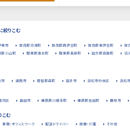
に絞りこむ
伊東市
賀茂郡河津町
賀茂郡西伊豆町
賀茂郡東伊豆町
賀
東郡小山町
駿東郡清水町
駿東郡長泉町
田方郡函南町
沼
川市
湖西市
周智郡森町
袋井市
浜松市中央区
浜松
駿河区
島田市
榛原郡川根本町
榛原郡吉田町
藤枝市
りこむ
事務・オフィスワーク
配送ドライバー
医療・介護
その他