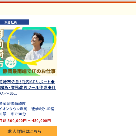
派遣社員
前崎市佐倉》社内SEサポート◆
グ解析・業務改善ツール作成◆月
万～35...
静岡県御前崎市
イオンタウン浜岡 徒歩8分 JR菊
川駅 車で30分
月給 300,000円 ～450,000円
求人詳細はこちら