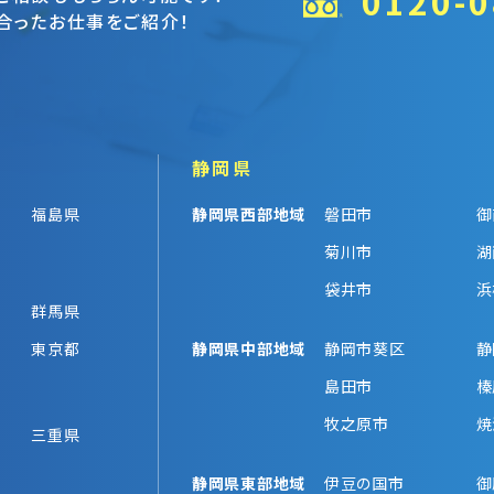
0120-0
合ったお仕事をご紹介！
静岡県
福島県
静岡県西部地域
磐田市
御
菊川市
湖
袋井市
浜
群馬県
東京都
静岡県中部地域
静岡市葵区
静
島田市
榛
牧之原市
焼
三重県
静岡県東部地域
伊豆の国市
御