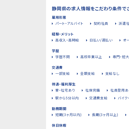
静岡県の求人情報をこだわり条件で
雇用形態
パート・アルバイト
契約社員
派遣
経験・メリット
高収入・高時給
日払い/週払い
オ
学歴
学歴不問
高校卒業以上
専門・短
交通費
一部支給
全額支給
支給なし
待遇・福利厚生
寮・社宅あり
社保完備
社員登用あ
駅から5分以内
交通費支給
バイク
勤務期間
短期(3ヶ月以内)
長期(3ヶ月以上)
休日休暇