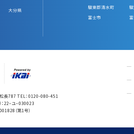
駿東郡清水町
駿
大分県
富士市
富
市松長787
TEL：0120-080-451
22–ユ–030023
1828（第1号）