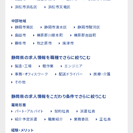
浜松市浜名区
浜松市天竜区
中部地域
静岡市葵区
静岡市清水区
静岡市駿河区
島田市
榛原郡川根本町
榛原郡吉田町
藤枝市
牧之原市
焼津市
静岡県の求人情報を職種でさらに絞りこむ
製造・工場
軽作業
エンジニア
事務・オフィスワーク
配送ドライバー
医療・介護
その他
静岡県の求人情報をこだわり条件でさらに絞りこむ
雇用形態
パート・アルバイト
契約社員
派遣社員
紹介予定派遣
職業紹介
業務委託
正社員
経験・メリット