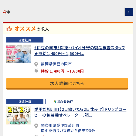
4
件
1
オススメ
の求人
派遣社員
《伊豆の国市》医療・バイオ分野の製品検査スタッフ
★時給1,400円〜1,600円...
静岡県伊豆の国市
時給 1,400円 ～1,600円
求人詳細はこちら
派遣社員
初心者歓迎
愛甲郡相川町【2日働いたら2日休み!?】ドリップコー
ヒーの包装機オペレーター、箱...
神奈川県愛甲郡愛川町
南中央通りバス停から徒歩で3分