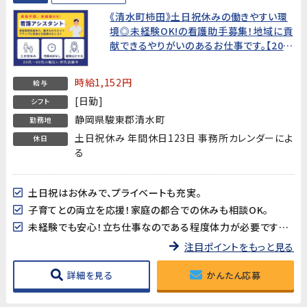
《清水町柿田》土日祝休みの働きやすい環
境◎未経験OK!の看護助手募集！地域に貢
献できるやりがいのあるお仕事です。【20代
～60代幅広い世代の方が活躍中!】★平日
夜間＆土日も面接OK!WEB面接OK!すぐの
時給1,152円
給与
就業開始でなくてもOK!★
[日勤]
シフト
静岡県駿東郡清水町
勤務地
土日祝休み 年間休日123日 事務所カレンダーによ
休日
る
土日祝はお休みで、プライベートも充実。
子育てとの両立を応援！家庭の都合での休みも相談OK。
未経験でも安心！立ち仕事なのである程度体力が必要ですが、資格や経験は一切不問です。
注目ポイントをもっと見る
詳細を見る
かんたん応募