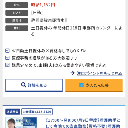
なくてもOK!
時給1,152円
給与
[日勤]
シフト
静岡県駿東郡清水町
勤務地
土日祝休み 年間休日118日 事務所カレンダーによ
休日
る
≪日勤土日祝休み×資格なしでもOK!!≫
医療事務の経験がある方大歓迎♪♪
残業少なめで、主婦(夫)の方も働きやすい環境ですよ
注目ポイントをもっと見る
詳細を見る
かんたん応募
派遣社員
お仕事No332-5130
《17:00～翌9:00/月9日程度》看護助手と
して病院での当直勤務【資格不要！看護助