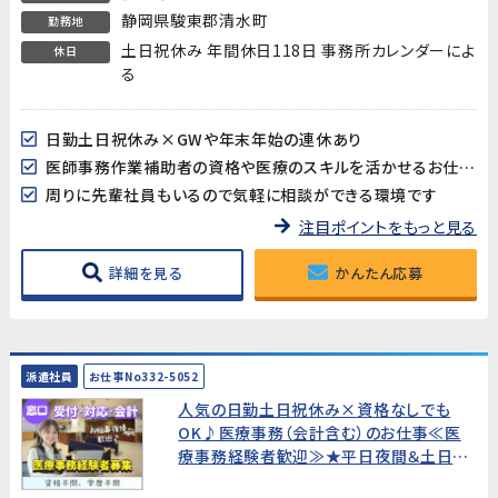
静岡県駿東郡清水町
勤務地
土日祝休み 年間休日118日 事務所カレンダーによ
休日
る
日勤土日祝休み×GWや年末年始の連休あり
医師事務作業補助者の資格や医療のスキルを活かせるお仕事です★
周りに先輩社員もいるので気軽に相談ができる環境です
注目ポイントをもっと見る
詳細を見る
かんたん応募
派遣社員
お仕事No332-5052
人気の日勤土日祝休み×資格なしでも
OK♪医療事務（会計含む）のお仕事≪医
療事務経験者歓迎≫★平日夜間＆土日も
面接OK!WEB面接OK!すぐの就業開始で