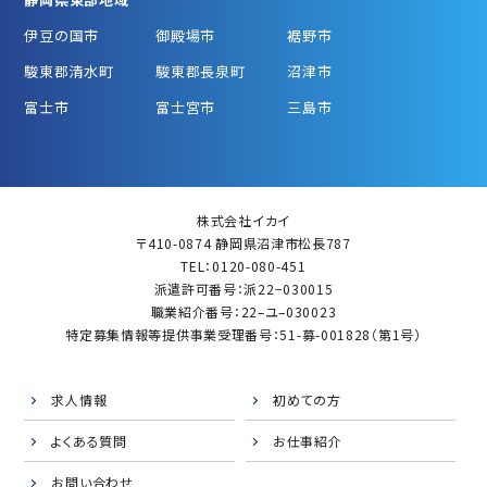
伊豆の国市
御殿場市
裾野市
駿東郡清水町
駿東郡長泉町
沼津市
富士市
富士宮市
三島市
株式会社イカイ
〒410-0874 静岡県沼津市松長787
TEL：0120-080-451
派遣許可番号：派22−030015
職業紹介番号：22–ユ–030023
特定募集情報等提供事業受理番号：51-募-001828（第1号）
求人情報
初めての方
よくある質問
お仕事紹介
お問い合わせ