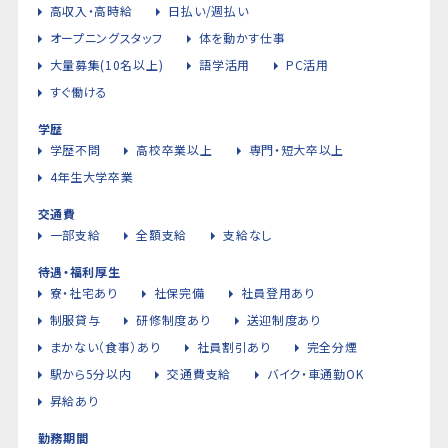
高収入・高時給
日払い/週払い
オープニングスタッフ
体を動かす仕事
大量募集(10名以上)
語学活用
PC活用
すぐ働ける
学歴
学歴不問
高校卒業以上
専門・短大卒以上
4年生大学卒業
交通費
一部支給
全額支給
支給なし
待遇・福利厚生
寮・社宅あり
社保完備
社員登用あり
制服貸与
研修制度あり
送迎制度あり
まかない（食事）あり
社員割引あり
完全分煙
駅から5分以内
交通費支給
バイク・車通勤OK
昇給あり
勤務期間