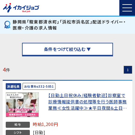
静岡県「駿東郡清水町」「浜松市浜名区」配送ドライバー・
医療・介護の求人情報
条件をつけて絞り込む ▼
4
件
1
派遣社員
お仕事No332-5051
【日勤土日祝休み/経験者歓迎】診察室で
診療情報提供書の処理等を行う医師事務
業務≪女性活躍中≫★平日夜間＆土日も
面接OK!WEB面接OK!すぐの就業開始で
なくてもOK!★
時給1,200円
給与
[日勤]
シフト