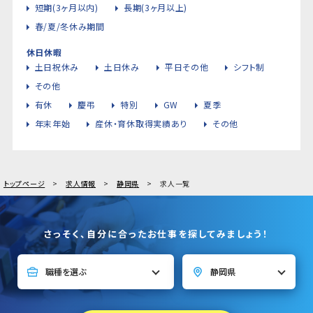
短期(3ヶ月以内)
長期(3ヶ月以上)
春/夏/冬休み期間
休日休暇
土日祝休み
土日休み
平日その他
シフト制
その他
有休
慶弔
特別
GW
夏季
年末年始
産休・育休取得実績あり
その他
トップページ
求人情報
静岡県
求人一覧
さっそく、自分に合ったお仕事を探してみましょう！