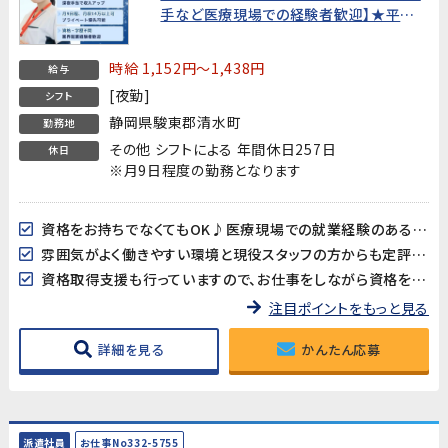
手など医療現場での経験者歓迎】★平日
夜間＆土日も面接OK!WEB面接OK!すぐの
就業開始でなくてもOK!★
時給 1,152円～1,438円
給与
[夜勤]
シフト
静岡県駿東郡清水町
勤務地
その他 シフトによる 年間休日257日
休日
※月9日程度の勤務となります
資格をお持ちでなくてもOK♪医療現場での就業経験のある方歓迎！
雰囲気がよく働きやすい環境と現役スタッフの方からも定評あり！
資格取得支援も行っていますので、お仕事をしながら資格を取得したい方にもおススメです。
注目ポイントをもっと見る
詳細を見る
かんたん応募
派遣社員
お仕事No332-5755