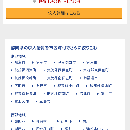
時給 1,400円 ～1,750円
求人詳細はこちら
静岡県の求人情報を市区町村でさらに絞りこむ
東部地域
熱海市
伊豆市
伊豆の国市
伊東市
賀茂郡河津町
賀茂郡西伊豆町
賀茂郡東伊豆町
賀茂郡松崎町
賀茂郡南伊豆町
御殿場市
下田市
裾野市
駿東郡小山町
駿東郡清水町
駿東郡長泉町
田方郡函南町
沼津市
富士市
富士宮市
三島市
西部地域
磐田市
御前崎市
掛川市
菊川市
湖西市
周智郡森町
袋井市
浜松市中央区