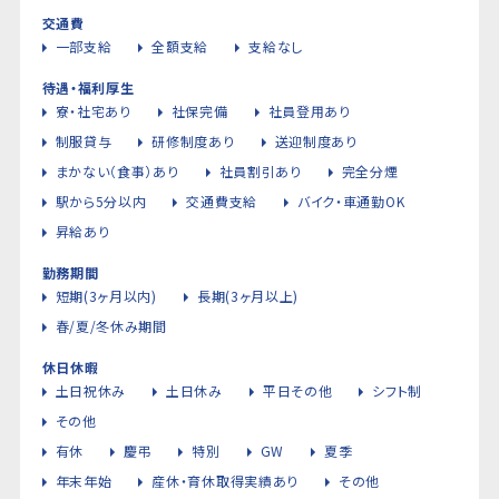
交通費
一部支給
全額支給
支給なし
待遇・福利厚生
寮・社宅あり
社保完備
社員登用あり
制服貸与
研修制度あり
送迎制度あり
まかない（食事）あり
社員割引あり
完全分煙
駅から5分以内
交通費支給
バイク・車通勤OK
昇給あり
勤務期間
短期(3ヶ月以内)
長期(3ヶ月以上)
春/夏/冬休み期間
休日休暇
土日祝休み
土日休み
平日その他
シフト制
その他
有休
慶弔
特別
GW
夏季
年末年始
産休・育休取得実績あり
その他