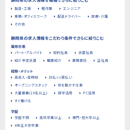
製造・工場
軽作業
エンジニア
事務・オフィスワーク
配送ドライバー
医療・介護
その他
静岡県の求人情報をこだわり条件でさらに絞りこむ
雇用形態
パート・アルバイト
契約社員
派遣社員
紹介予定派遣
職業紹介
業務委託
正社員
経験・メリット
高収入・高時給
日払い/週払い
オープニングスタッフ
体を動かす仕事
大量募集(10名以上)
語学活用
PC活用
すぐ働ける
学歴
学歴不問
高校卒業以上
専門・短大卒以上
4年生大学卒業