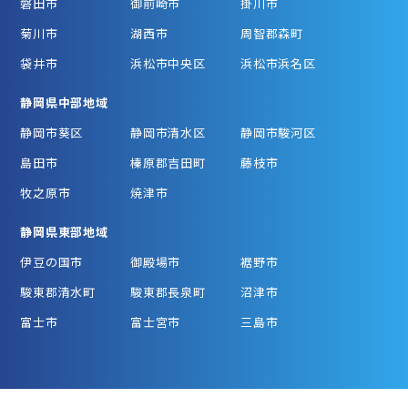
磐田市
御前崎市
掛川市
菊川市
湖西市
周智郡森町
袋井市
浜松市中央区
浜松市浜名区
静岡県中部地域
静岡市葵区
静岡市清水区
静岡市駿河区
島田市
榛原郡吉田町
藤枝市
牧之原市
焼津市
静岡県東部地域
伊豆の国市
御殿場市
裾野市
駿東郡清水町
駿東郡長泉町
沼津市
富士市
富士宮市
三島市