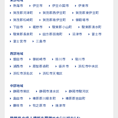
熱海市
伊豆市
伊豆の国市
伊東市
賀茂郡河津町
賀茂郡西伊豆町
賀茂郡東伊豆町
賀茂郡松崎町
賀茂郡南伊豆町
御殿場市
下田市
裾野市
駿東郡小山町
駿東郡清水町
駿東郡長泉町
田方郡函南町
沼津市
富士市
富士宮市
三島市
西部地域
磐田市
御前崎市
掛川市
菊川市
湖西市
周智郡森町
袋井市
浜松市中央区
浜松市浜名区
浜松市天竜区
中部地域
静岡市葵区
静岡市清水区
静岡市駿河区
島田市
榛原郡川根本町
榛原郡吉田町
藤枝市
牧之原市
焼津市
静岡県の求人情報を職種でさらに絞りこむ