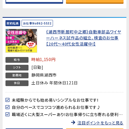
契約社員
お仕事No862-5532
《湖西市新居町中之郷》自動車部品ワイヤ
ーハーネス試作品の組立、検査のお仕事
【20代～40代女性活躍中!】
時給1,150円
給与
[日勤]
シフト
静岡県湖西市
勤務地
土日休み 年間休日121日
休日
未経験からでも始め易いシンプルなお仕事です!
自分のペースでコツコツ進められるお仕事です♪
職場近くに大型スーパーあり!お仕事帰りに立ち寄れる便利な立地☆
注目ポイントをもっと見る