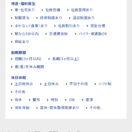
待遇・福利厚生
寮・社宅あり
社保完備
社員登用あり
制服貸与
研修制度あり
送迎制度あり
まかない（食事）あり
社員割引あり
完全分煙
駅から5分以内
交通費支給
バイク・車通勤OK
昇給あり
勤務期間
短期(3ヶ月以内)
長期(3ヶ月以上)
春/夏/冬休み期間
休日休暇
土日祝休み
土日休み
平日その他
シフト制
その他
有休
慶弔
特別
GW
夏季
年末年始
産休・育休取得実績あり
その他