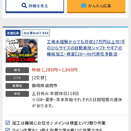
詳細を見る
かんたん応募
派遣社員
お仕事No67-944
工場未経験からでも月収27万円以上可!手
のひらサイズの自動車用シャフトやギアの
機械加工・検査【20～40代男性多数活躍
中!】
時給 1,280円～1,600円
給与
[2交替]
シフト
静岡県湖西市
勤務地
土日休み 年間休日118日
休日
※GW・夏季・年末年始それぞれ5日間程度の連休
があります。
加工は機械にお任せ♪メインは検査とバリ取り作業
ライン作業なし!個人作業で落ち着いて作業できる