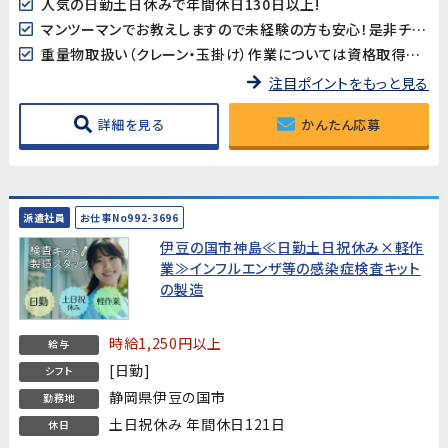
人気の日勤土日休みで年間休日130日以上!
マンツーマンでお教えしますので未経験の方も安心！是非チャレンジしてみてください！
重量物取扱い（クレーン・玉掛け）作業については資格取得支援が有ります！
注目ポイントをもっと見る
詳細を見る
かんたん応募
派遣社員
お仕事No992-3696
伊豆の国市神島≪日勤土日祝休み×軽作
業≫インフルエンザ等の感染症検査キット
の製造
時給1,250円以上
給与
[日勤]
シフト
静岡県伊豆の国市
勤務地
土日祝休み 年間休日121日
休日