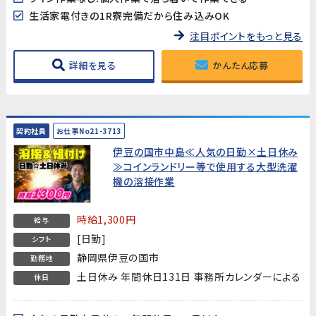
生活家電付きの1R寮完備だから住み込みOK
注目ポイントをもっと見る
詳細を見る
かんたん応募
契約社員
お仕事No21-3713
伊豆の国市中島≪人気の日勤×土日休み
≫コインランドリー等で使用する大型洗濯
機の溶接作業
時給1,300円
給与
[日勤]
シフト
静岡県伊豆の国市
勤務地
土日休み 年間休日131日 事務所カレンダーによる
休日