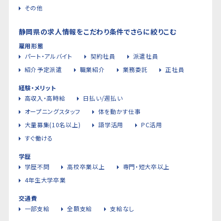
その他
静岡県の求人情報をこだわり条件でさらに絞りこむ
雇用形態
パート・アルバイト
契約社員
派遣社員
紹介予定派遣
職業紹介
業務委託
正社員
経験・メリット
高収入・高時給
日払い/週払い
オープニングスタッフ
体を動かす仕事
大量募集(10名以上)
語学活用
PC活用
すぐ働ける
学歴
学歴不問
高校卒業以上
専門・短大卒以上
4年生大学卒業
交通費
一部支給
全額支給
支給なし