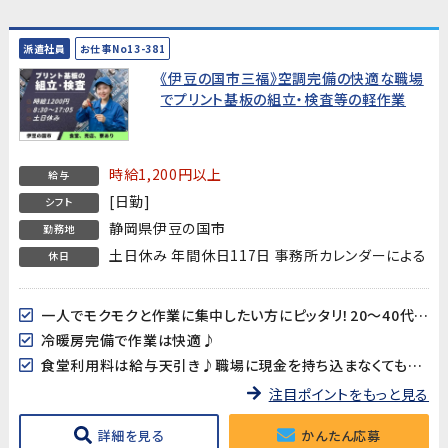
派遣社員
お仕事No13-381
《伊豆の国市三福》空調完備の快適な職場
でプリント基板の組立・検査等の軽作業
時給1,200円以上
給与
[日勤]
シフト
静岡県伊豆の国市
勤務地
土日休み 年間休日117日 事務所カレンダーによる
休日
一人でモクモクと作業に集中したい方にピッタリ！20～40代男女多数活躍中!!
冷暖房完備で作業は快適♪
食堂利用料は給与天引き♪職場に現金を持ち込まなくても大丈夫♪
注目ポイントをもっと見る
詳細を見る
かんたん応募