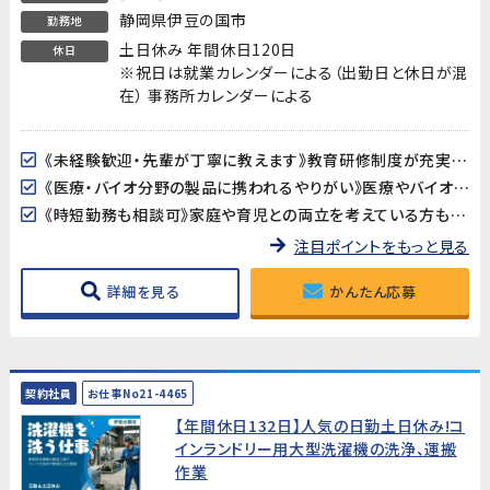
静岡県伊豆の国市
勤務地
土日休み 年間休日120日
休日
※祝日は就業カレンダーによる（出勤日と休日が混
在） 事務所カレンダーによる
《未経験歓迎・先輩が丁寧に教えます》教育研修制度が充実しているので、製造・検査業務が初めての方も安心してスタートできます。アットホームな職場で長く働きやすい環境です。
《医療・バイオ分野の製品に携われるやりがい》医療やバイオ分野で使用されるマイクロ流路チップの品質を守る、社会に貢献できるお仕事です。クリーンルームでの作業で清潔な環境が保たれています。
《時短勤務も相談可》家庭や育児との両立を考えている方も歓迎。時短勤務のご相談に対応しています。家庭都合での休みも取りやすい職場です。
注目ポイントをもっと見る
詳細を見る
かんたん応募
契約社員
お仕事No21-4465
【年間休日132日】人気の日勤土日休み!コ
インランドリー用大型洗濯機の洗浄、運搬
作業