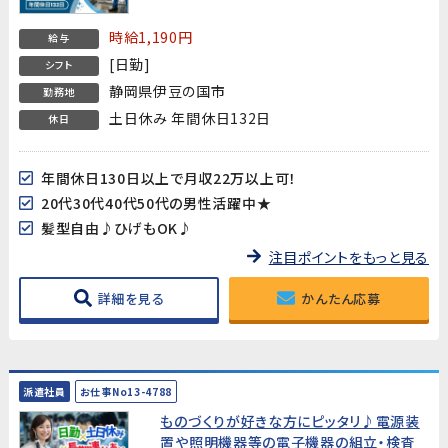
時給1,190円
給与
[日勤]
シフト
静岡県伊豆の国市
勤務地
土日休み 年間休日132日
休日
年間休日130日以上で月収22万以上可！
20代30代40代50代の男性活躍中★
髪型自由♪ひげもOK♪
注目ポイントをもっと見る
詳細を見る
かんたん応募
派遣社員
お仕事No13-4788
ものづくりが好きな方にピッタリ♪電源装
置や照明機器等の電子機器の組立・検査