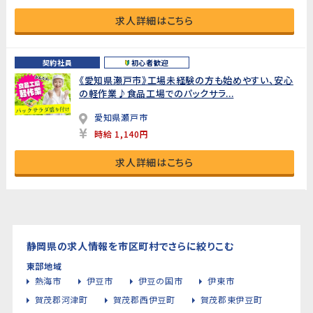
求人詳細はこちら
契約社員
初心者歓迎
《愛知県瀬戸市》工場未経験の方も始めやすい、安心
の軽作業♪食品工場でのパックサラ...
愛知県瀬戸市
時給 1,140円
求人詳細はこちら
静岡県の求人情報を市区町村でさらに絞りこむ
東部地域
熱海市
伊豆市
伊豆の国市
伊東市
賀茂郡河津町
賀茂郡西伊豆町
賀茂郡東伊豆町