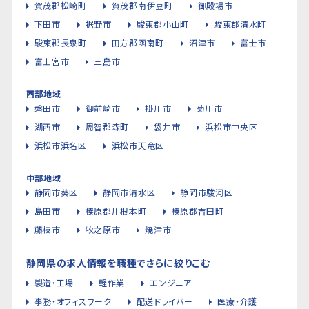
賀茂郡松崎町
賀茂郡南伊豆町
御殿場市
下田市
裾野市
駿東郡小山町
駿東郡清水町
駿東郡長泉町
田方郡函南町
沼津市
富士市
富士宮市
三島市
西部地域
磐田市
御前崎市
掛川市
菊川市
湖西市
周智郡森町
袋井市
浜松市中央区
浜松市浜名区
浜松市天竜区
中部地域
静岡市葵区
静岡市清水区
静岡市駿河区
島田市
榛原郡川根本町
榛原郡吉田町
藤枝市
牧之原市
焼津市
静岡県の求人情報を職種でさらに絞りこむ
製造・工場
軽作業
エンジニア
事務・オフィスワーク
配送ドライバー
医療・介護