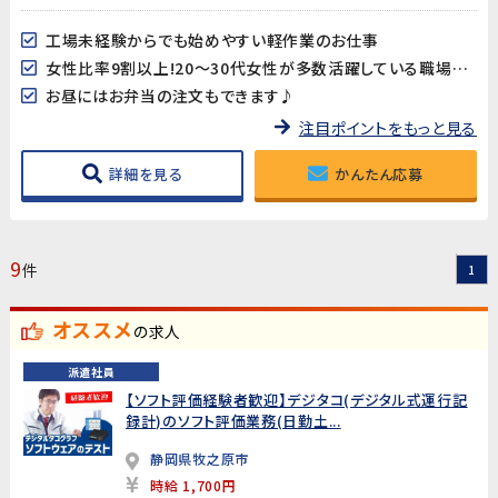
工場未経験からでも始めやすい軽作業のお仕事
女性比率9割以上!20～30代女性が多数活躍している職場です♪
お昼にはお弁当の注文もできます♪
注目ポイントをもっと見る
詳細を見る
かんたん応募
9
件
1
オススメ
の求人
派遣社員
【ソフト評価経験者歓迎】デジタコ(デジタル式運行記
録計)のソフト評価業務(日勤土...
静岡県牧之原市
時給 1,700円