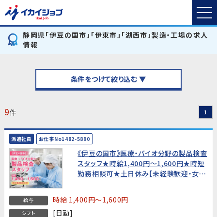
静岡県「伊豆の国市」「伊東市」「湖西市」製造・工場の求人
情報
条件をつけて絞り込む ▼
9
件
1
派遣社員
お仕事No1482-5890
《伊豆の国市》医療・バイオ分野の製品検査
スタッフ★時給1,400円〜1,600円★時短
勤務相談可★土日休み【未経験歓迎・女性
活躍中！】
時給 1,400円～1,600円
給与
[日勤]
シフト