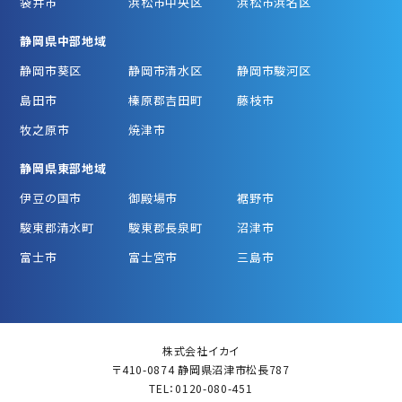
袋井市
浜松市中央区
浜松市浜名区
静岡県中部地域
静岡市葵区
静岡市清水区
静岡市駿河区
島田市
榛原郡吉田町
藤枝市
牧之原市
焼津市
静岡県東部地域
伊豆の国市
御殿場市
裾野市
駿東郡清水町
駿東郡長泉町
沼津市
富士市
富士宮市
三島市
株式会社イカイ
〒410-0874 静岡県沼津市松長787
TEL：0120-080-451