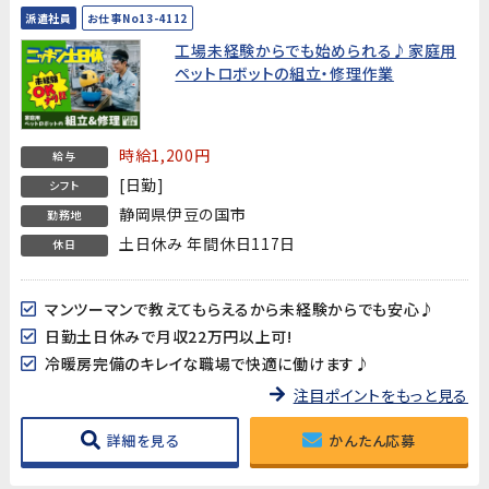
派遣社員
お仕事No13-4112
工場未経験からでも始められる♪家庭用
ペットロボットの組立・修理作業
時給1,200円
給与
[日勤]
シフト
静岡県伊豆の国市
勤務地
土日休み 年間休日117日
休日
マンツーマンで教えてもらえるから未経験からでも安心♪
日勤土日休みで月収22万円以上可!
冷暖房完備のキレイな職場で快適に働けます♪
注目ポイントをもっと見る
詳細を見る
かんたん応募