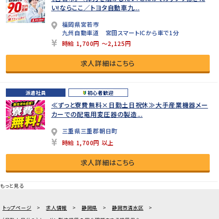
い!ならここ／トヨタ自動車九...
福岡県宮若市
九州自動車道 宮田スマートICから車で1分
時給 1,700円 ～2,125円
求人詳細はこちら
派遣社員
初心者歓迎
≪ずっと寮費無料×日勤土日祝休≫大手産業機器メー
カーでの配電用変圧器の製造...
三重県三重郡朝日町
時給 1,700円 以上
求人詳細はこちら
もっと見る
トップページ
求人情報
静岡県
静岡市清水区