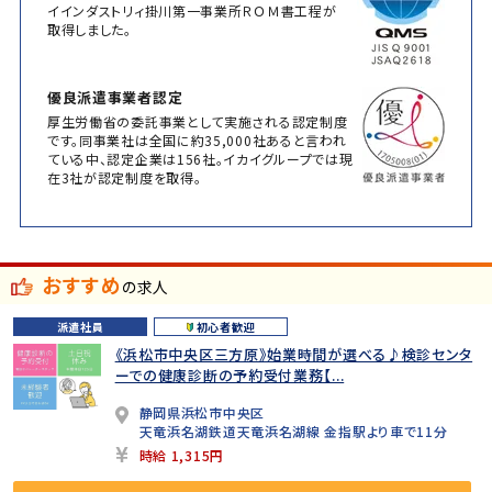
イインダストリィ掛川第一事業所ＲＯＭ書工程が
取得しました。
優良派遣事業者認定
厚生労働省の委託事業として実施される認定制度
です。同事業社は全国に約35,000社あると言われ
ている中、認定企業は156社。イカイグループでは現
在3社が認定制度を取得。
おすすめ
の求人
派遣社員
初心者歓迎
《浜松市中央区三方原》始業時間が選べる♪検診センタ
ーでの健康診断の予約受付業務【...
静岡県浜松市中央区
天竜浜名湖鉄道天竜浜名湖線 金指駅より車で11分
時給 1,315円