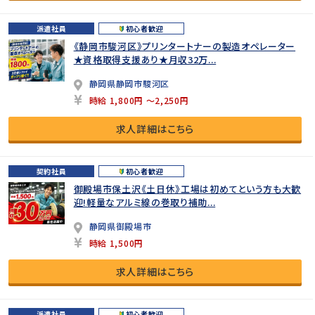
派遣社員
初心者歓迎
《静岡市駿河区》プリンタートナーの製造オペレーター
★資格取得支援あり★月収32万...
静岡県静岡市駿河区
時給 1,800円 ～2,250円
求人詳細はこちら
契約社員
初心者歓迎
御殿場市保土沢《土日休》工場は初めてという方も大歓
迎!軽量なアルミ線の巻取り補助...
静岡県御殿場市
時給 1,500円
求人詳細はこちら
派遣社員
初心者歓迎