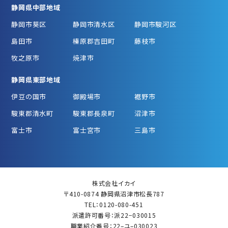
静岡県中部地域
静岡市葵区
静岡市清水区
静岡市駿河区
島田市
榛原郡吉田町
藤枝市
牧之原市
焼津市
静岡県東部地域
伊豆の国市
御殿場市
裾野市
駿東郡清水町
駿東郡長泉町
沼津市
富士市
富士宮市
三島市
株式会社イカイ
〒410-0874 静岡県沼津市松長787
TEL：0120-080-451
派遣許可番号：派22−030015
職業紹介番号：22–ユ–030023