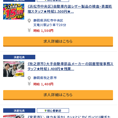
《浜松市中央区》自動車内装レザー製品の検査・表面処
理スタッフ★時給1,500円★...
静岡県浜松市中央区
天竜川駅より車で20分
時給 1,500円
求人詳細はこちら
派遣社員
《牧之原市》大手自動車部品メーカーの図面管理事務ス
タッフ★時給1,400円★残業...
静岡県牧之原市
時給 1,400円
求人詳細はこちら
派遣社員
初心者歓迎
《宮若市》＼体力を活かしたい!とにかくガッツリ稼ぎた