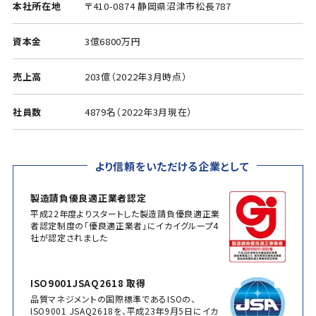
本社所在地
〒410-0874 静岡県沼津市松長787
資本金
3億6800万円
売上高
203億（2022年3月時点）
社員数
4879名（2022年3月現在）
より信頼をいただける企業として
製造請負優良適正業者認定
平成22年度よりスタートした製造請負優良適正業
者認定制度の「優良適正業者」にイカイグループ4
社が認定されました
ISO9001JSAQ2618 取得
品質マネジメントの国際標準であるISOの、
ISO9001 JSAQ2618を、平成23年9月5日にイカ