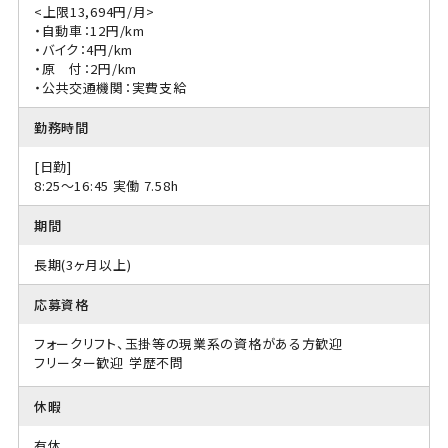
<上限13,694円/月>
・自動車：12円/km
・バイク：4円/km
・原 付：2円/km
・公共交通機関：実費支給
勤務時間
[日勤]
8:25〜16:45 実働 7.58h
期間
長期(3ヶ月以上)
応募資格
フォークリフト、玉掛等の現業系の資格がある方歓迎
フリーター歓迎
学歴不問
休暇
有休