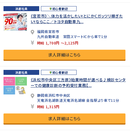
派遣社員
初心者歓迎
《宮若市》＼体力を活かしたい!とにかくガッツリ稼ぎた
い!ならここ／トヨタ自動車九...
福岡県宮若市
九州自動車道 宮田スマートICから車で1分
時給 1,700円 ～2,125円
求人詳細はこちら
派遣社員
初心者歓迎
《浜松市中央区三方原》始業時間が選べる♪検診センタ
ーでの健康診断の予約受付業務【...
静岡県浜松市中央区
天竜浜名湖鉄道天竜浜名湖線 金指駅より車で11分
時給 1,315円
求人詳細はこちら