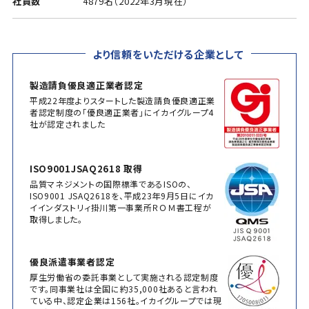
社員数
4879名（2022年3月現在）
より信頼をいただける企業として
製造請負優良適正業者認定
平成22年度よりスタートした製造請負優良適正業
者認定制度の「優良適正業者」にイカイグループ4
社が認定されました
ISO9001JSAQ2618 取得
品質マネジメントの国際標準であるISOの、
ISO9001 JSAQ2618を、平成23年9月5日にイカ
イインダストリィ掛川第一事業所ＲＯＭ書工程が
取得しました。
優良派遣事業者認定
厚生労働省の委託事業として実施される認定制度
です。同事業社は全国に約35,000社あると言われ
ている中、認定企業は156社。イカイグループでは現