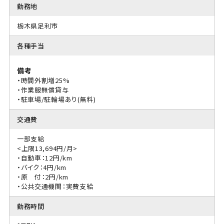
勤務地
栃木県足利市
各種手当
備考
・時間外割増25%
・作業服無償貸与
・駐車場/駐輪場あり(無料)
交通費
一部支給
<上限13,694円/月>
・自動車：12円/km
・バイク：4円/km
・原 付：2円/km
・公共交通機関：実費支給
勤務時間