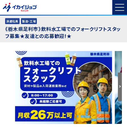
派遣社員
製造・工場
《栃木県足利市》飲料水工場でのフォークリフトスタッ
フ募集★友達との応募歓迎!★