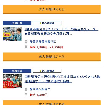
求人詳細はこちら
派遣社員
初心者歓迎
《静岡市駿河区》プリンタートナーの製造オペレーター
★資格取得支援あり★月収32万...
静岡県静岡市駿河区
時給 1,800円 ～2,250円
求人詳細はこちら
契約社員
初心者歓迎
御殿場市保土沢《土日休》工場は初めてという方も大歓
迎!軽量なアルミ線の巻取り補助...
静岡県御殿場市
時給 1,500円
求人詳細はこちら