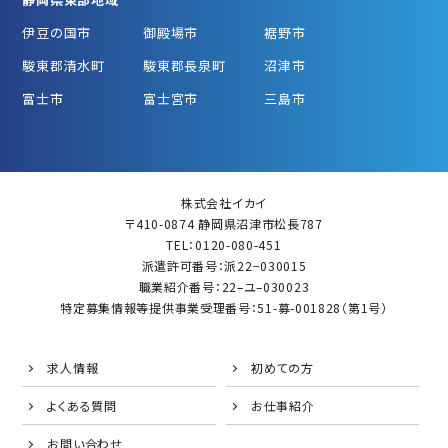
伊豆の国市
御殿場市
裾野市
駿東郡清水町
駿東郡長泉町
沼津市
富士市
富士宮市
三島市
株式会社イカイ
〒410-0874 静岡県沼津市松長787
TEL：0120-080-451
派遣許可番号：派22−030015
職業紹介番号：22–ユ–030023
特定募集情報等提供事業受理番号：51-募-001828（第1号）
求人情報
初めての方
よくある質問
お仕事紹介
お問い合わせ