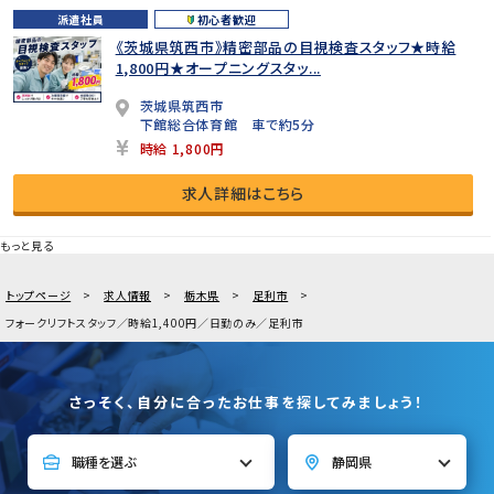
派遣社員
初心者歓迎
《茨城県筑西市》精密部品の目視検査スタッフ★時給
1,800円★オープニングスタッ...
茨城県筑西市
下館総合体育館 車で約5分
時給 1,800円
求人詳細はこちら
もっと見る
トップページ
求人情報
栃木県
足利市
フォークリフトスタッフ／時給1,400円／日勤のみ／足利市
さっそく、自分に合ったお仕事を探してみましょう！