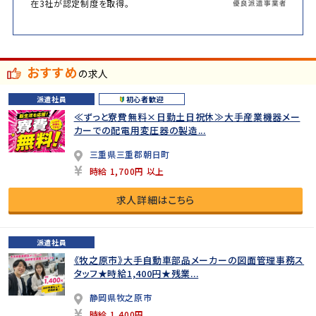
在3社が認定制度を取得。
おすすめ
の求人
派遣社員
初心者歓迎
≪ずっと寮費無料×日勤土日祝休≫大手産業機器メー
カーでの配電用変圧器の製造...
三重県三重郡朝日町
時給 1,700円 以上
求人詳細はこちら
派遣社員
《牧之原市》大手自動車部品メーカーの図面管理事務ス
タッフ★時給1,400円★残業...
静岡県牧之原市
時給 1,400円