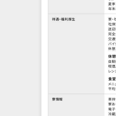
夏季
年末
待遇・福利厚生
寮・
社保
送迎
完全
交通
バイ
休憩
休憩
自動
喫煙
レン
食堂
メニ
平均 
寮情報
車持
寮あ
電子
冷蔵