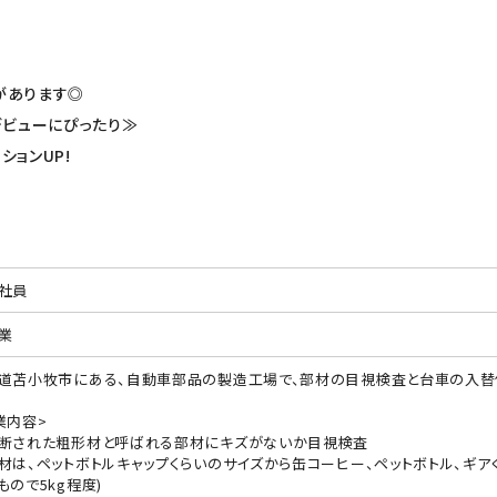
があります◎
ビューにぴったり≫
ションUP!
社員
業
道苫小牧市にある、自動車部品の製造工場で、部材の目視検査と台車の入替
業内容>
断された粗形材と呼ばれる部材にキズがないか目視検査
材は、ペットボトルキャップくらいのサイズから缶コーヒー、ペットボトル、ギア
もので5kg程度)