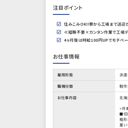
注目ポイント
住みこみOK!!寮から工場まで送迎
≪経験不要×カンタン作業で工場デ
4ヶ月後は時給100円UPでモチベー
お仕事情報
雇用形態
派遣
職種分類
軽作
お仕事内容
北海
<作
■切
粗形
重い