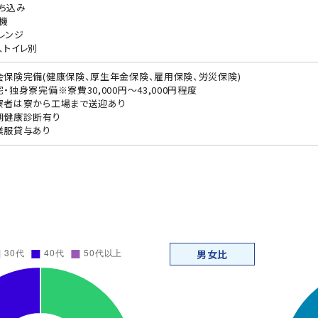
ち込み
機
レンジ
、トイレ別
会保険完備(健康保険、厚生年金保険、雇用保険、労災保険)
宅・独身寮完備※寮費30,000円～43,000円程度
寮者は寮から工場まで送迎あり
期健康診断有り
業服貸与あり
男女比