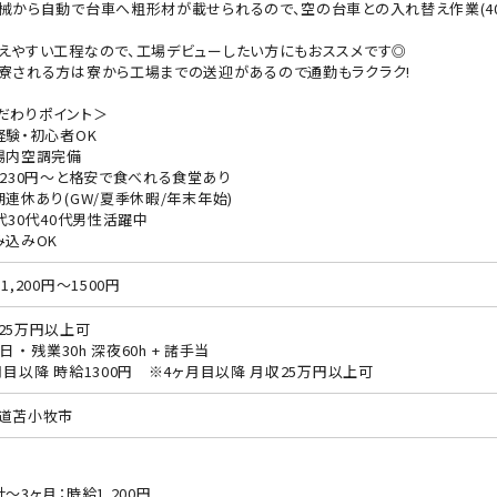
械から自動で台車へ粗形材が載せられるので、空の台車との入れ替え作業(400
えやすい工程なので、工場デビューしたい方にもおススメです◎
寮される方は寮から工場までの送迎があるので通勤もラクラク!
だわりポイント＞
経験・初心者OK
場内空調完備
食230円～と格安で食べれる食堂あり
期連休あり(GW/夏季休暇/年末年始)
0代30代40代男性活躍中
み込みOK
1,200円～1500円
25万円以上可
日 ・ 残業30h 深夜60h + 諸手当
月目以降 時給1300円 ※4ヶ月目以降 月収25万円以上可
道苫小牧市
社～3ヶ月：時給1,200円