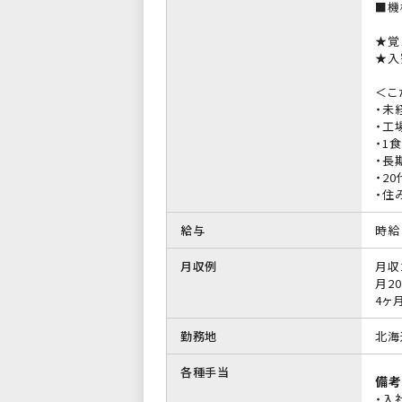
■機
★覚
★入
＜こ
・未
・工
・1
・長
・2
・住
給与
時給 
月収例
月収
月20
4ヶ
勤務地
北海
各種手当
備考
・入