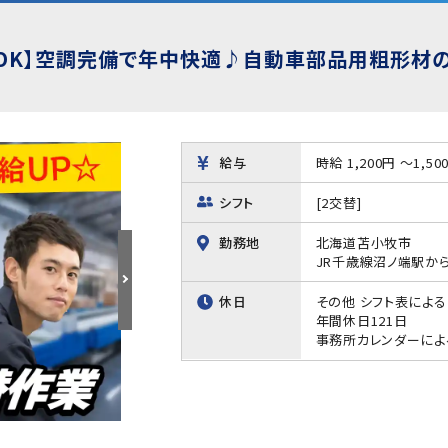
OK】空調完備で年中快適♪自動車部品用粗形材
給与
時給 1,200円 ～1,50
シフト
[2交替]
勤務地
北海道苫小牧市
JR千歳線沼ノ端駅から
休日
その他 シフト表による
年間休日121日
事務所カレンダーによ