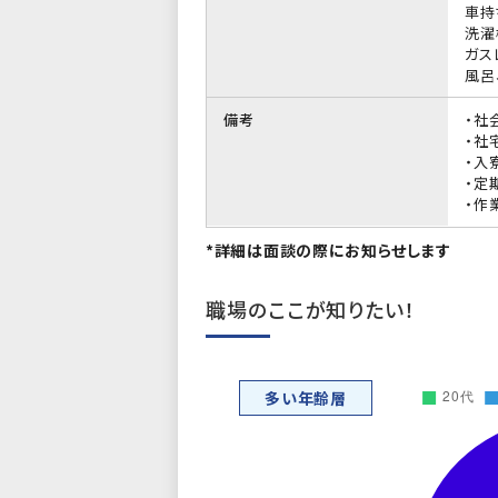
車持
洗濯
ガス
風呂
備考
・社
・社
・入
・定
・作
*詳細は面談の際にお知らせします
職場のここが知りたい！
多い年齢層