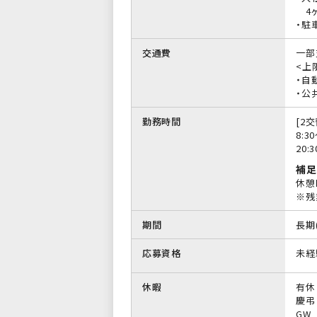
4ヶ
・駐
交通費
一部
<上限
・自
・公
勤務時間
[2交
8:3
20:
補足
休憩
※残
期間
長期
応募資格
未経
休暇
有休
慶弔
GW