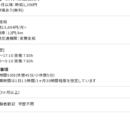
月以降：時給1,300円
車場あり(無料)
支給
13,694円/月>
動車：12円/km
共交通機関：実費支給
替]
0〜17:10 実働 7.83h
30〜5:10 実働 7.83h
事項
時間50分(休憩45分/小休憩5分)
業時間は1日1.5時間/1ヶ月30時間程度を想定しています
(3ヶ月以上)
験者歓迎
学歴不問