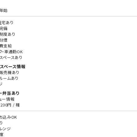
年始
社宅あり
完備
制度あり
分煙
費支給
ク・車通勤OK
スペースあり
スペース情報
販売機あり
ルームあり
ジ
・弁当あり
ュー情報
230円 / 種
ち込みOK
り
レンジ
庫