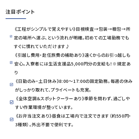
注目ポイント
《工程がシンプルで覚えやすい》目視検査→包装→梱包→所
定の場所へ運ぶ、という流れが明確。初めての工場勤務でも
すぐに慣れていただけます♪
《引越し費用・赴任旅費の補助あり》遠くからのお引っ越しも
安心。入寮者には生活支援品5,000円分の支給も！※規定あ
り
《日勤のみ・土日休み》8:00〜17:00の固定勤務。毎週の休み
がしっかり取れて、プライベートも充実。
《全体空調＆スポットクーラーあり》季節を問わず、過ごしや
すい作業環境が整っています。
《お弁当注文あり》昼食は工場内で注文できます（約550円・
3種類）。外出不要で便利です。