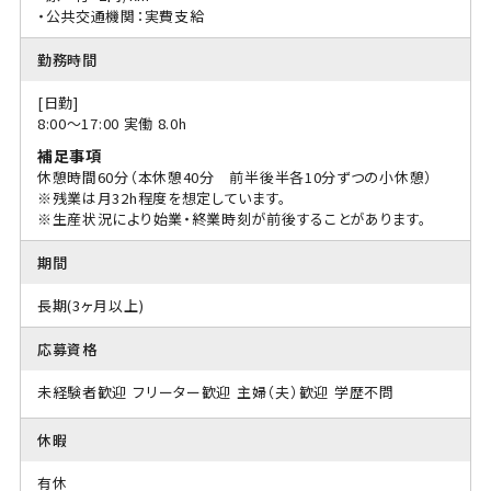
・公共交通機関：実費支給
勤務時間
[日勤]
8:00〜17:00 実働 8.0h
補足事項
休憩時間60分（本休憩40分 前半後半各10分ずつの小休憩）
※残業は月32h程度を想定しています。
※生産状況により始業・終業時刻が前後することがあります。
期間
長期(3ヶ月以上)
応募資格
未経験者歓迎
フリーター歓迎
主婦（夫）歓迎
学歴不問
休暇
有休