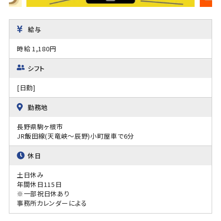
給与
時給 1,180円
シフト
[日勤]
勤務地
長野県駒ヶ根市
JR飯田線(天竜峡～辰野)小町屋車で6分
休日
土日休み
年間休日115日
※一部祝日休あり
事務所カレンダーによる