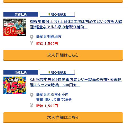
契約社員
初心者歓迎
御殿場市保土沢《土日休》工場は初めてという方も大歓
迎!軽量なアルミ線の巻取り補助...
静岡県御殿場市
時給 1,500円
求人詳細はこちら
派遣社員
初心者歓迎
《浜松市中央区》自動車内装レザー製品の検査・表面処
理スタッフ★時給1,500円★...
静岡県浜松市中央区
天竜川駅より車で20分
時給 1,500円
求人詳細はこちら