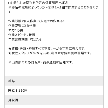
(4) 梱包した荷物を所定の保管場所へ運ぶ
※部品の種類によって、②〜④は2人1組で作業することがありま
す
作業形態：個人作業・2人組での作業あり
作業姿勢：立ち作業
体力：必要
作業スピード：普通
作業習得期間：約1か月
★資格・免許・経験すべて不要。一から丁寧に教えます。
★女性スタッフが65%を占め、和やかな雰囲気の職場です。
※山間部のため自転車・徒歩通勤は困難です。
給与
時給 1,180円
月収例