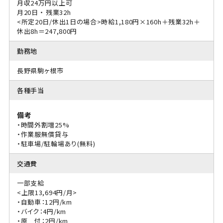
月収24万円以上可
月20日 ・ 残業32h
<所定20日/休出1日の場合>時給1,180円×160h＋残業32h＋
休出8h＝247,800円
勤務地
長野県駒ヶ根市
各種手当
備考
・時間外割増25%
・作業服無償貸与
・駐車場/駐輪場あり(無料)
交通費
一部支給
<上限13,694円/月>
・自動車：12円/km
・バイク：4円/km
・原 付：2円/km