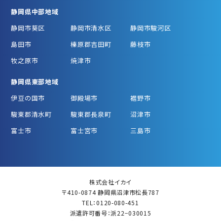
静岡県中部地域
静岡市葵区
静岡市清水区
静岡市駿河区
島田市
榛原郡吉田町
藤枝市
牧之原市
焼津市
静岡県東部地域
伊豆の国市
御殿場市
裾野市
駿東郡清水町
駿東郡長泉町
沼津市
富士市
富士宮市
三島市
株式会社イカイ
〒410-0874 静岡県沼津市松長787
TEL：0120-080-451
派遣許可番号：派22−030015