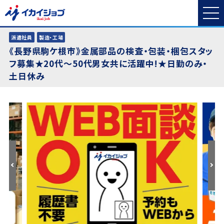
派遣社員
製造・工場
《長野県駒ケ根市》金属部品の検査・包装・梱包スタッ
フ募集★20代～50代男女共に活躍中!★日勤のみ・
土日休み