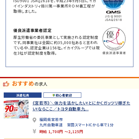
ISO9001 JSAQ2618を、平成23年9月5日にイカ
イインダストリィ掛川第一事業所ＲＯＭ書工程が
取得しました。
優良派遣事業者認定
厚生労働省の委託事業として実施される認定制度
です。同事業社は全国に約35,000社あると言われ
ている中、認定企業は156社。イカイグループでは現
在3社が認定制度を取得。
おすすめ
の求人
派遣社員
初心者歓迎
《宮若市》＼体力を活かしたい!とにかくガッツリ稼ぎた
い!ならここ／トヨタ自動車九...
福岡県宮若市
九州自動車道 宮田スマートICから車で1分
時給 1,700円 ～2,125円