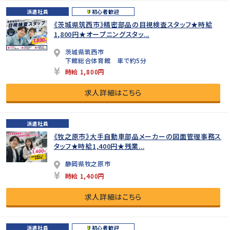
派遣社員
初心者歓迎
《茨城県筑西市》精密部品の目視検査スタッフ★時給
1,800円★オープニングスタッ...
茨城県筑西市
下館総合体育館 車で約5分
時給 1,800円
求人詳細はこちら
派遣社員
《牧之原市》大手自動車部品メーカーの図面管理事務ス
タッフ★時給1,400円★残業...
静岡県牧之原市
時給 1,400円
求人詳細はこちら
派遣社員
初心者歓迎