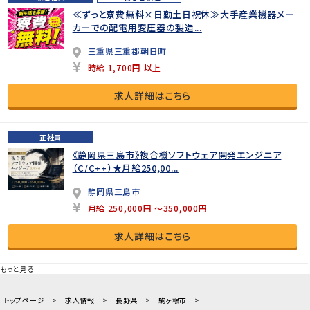
≪ずっと寮費無料×日勤土日祝休≫大手産業機器メー
カーでの配電用変圧器の製造...
三重県三重郡朝日町
時給 1,700円 以上
求人詳細はこちら
正社員
《静岡県三島市》複合機ソフトウェア開発エンジニア
（C/C++）★月給250,00...
静岡県三島市
月給 250,000円 ～350,000円
求人詳細はこちら
もっと見る
トップページ
求人情報
長野県
駒ヶ根市