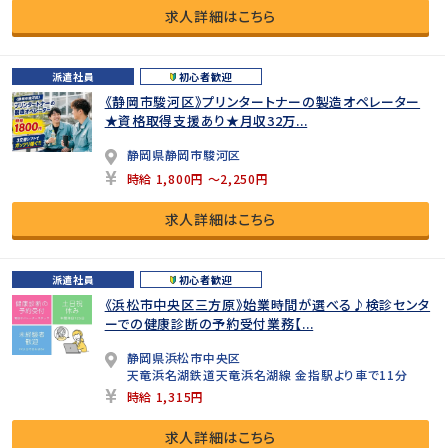
求人詳細はこちら
派遣社員
初心者歓迎
《静岡市駿河区》プリンタートナーの製造オペレーター
★資格取得支援あり★月収32万...
静岡県静岡市駿河区
時給 1,800円 ～2,250円
求人詳細はこちら
派遣社員
初心者歓迎
《浜松市中央区三方原》始業時間が選べる♪検診センタ
ーでの健康診断の予約受付業務【...
静岡県浜松市中央区
天竜浜名湖鉄道天竜浜名湖線 金指駅より車で11分
時給 1,315円
求人詳細はこちら