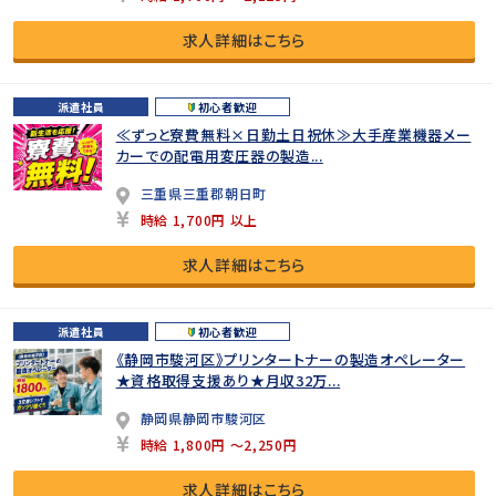
求人詳細はこちら
派遣社員
初心者歓迎
≪ずっと寮費無料×日勤土日祝休≫大手産業機器メー
カーでの配電用変圧器の製造...
三重県三重郡朝日町
時給 1,700円 以上
求人詳細はこちら
派遣社員
初心者歓迎
《静岡市駿河区》プリンタートナーの製造オペレーター
★資格取得支援あり★月収32万...
静岡県静岡市駿河区
時給 1,800円 ～2,250円
求人詳細はこちら