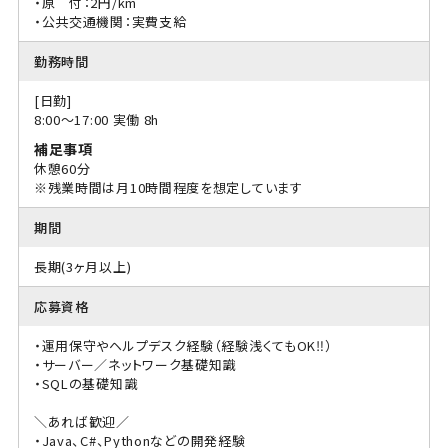
・原 付：2円/km
・公共交通機関：実費支給
勤務時間
[日勤]
8:00〜17:00 実働 8h
補足事項
休憩60分
※残業時間は月10時間程度を想定しています
期間
長期(3ヶ月以上)
応募資格
・運用保守やヘルプデスク経験（経験浅くてもOK‼）
・サーバー／ネットワーク基礎知識
・SQLの基礎知識
＼あれば歓迎／
・Java、C#、Pythonなどの開発経験