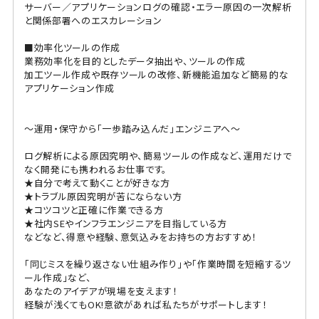
サーバー／アプリケーションログの確認・エラー原因の一次解析
と関係部署へのエスカレーション
■効率化ツールの作成
業務効率化を目的としたデータ抽出や、ツールの作成
加工ツール作成や既存ツールの改修、新機能追加など簡易的な
アプリケーション作成
～運用・保守から「一歩踏み込んだ」エンジニアへ～
ログ解析による原因究明や、簡易ツールの作成など、運用だけで
なく開発にも携われるお仕事です。
★自分で考えて動くことが好きな方
★トラブル原因究明が苦にならない方
★コツコツと正確に作業できる方
★社内SEやインフラエンジニアを目指している方
などなど、得意や経験、意気込みをお持ちの方おすすめ！
「同じミスを繰り返さない仕組み作り」や「作業時間を短縮するツ
ール作成」など、
あなたのアイデアが現場を支えます！
経験が浅くてもOK!意欲があれば私たちがサポートします！