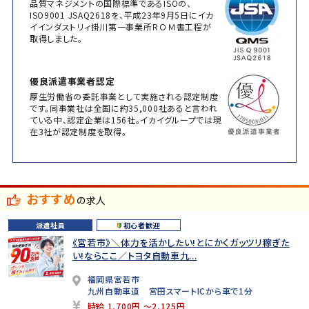
品質マネジメントの国際標準であるISOの、
ISO9001 JSAQ2618を、平成23年9月5日にイカ
イインダストリィ掛川第一事業所ＲＯＭ書工程が
取得しました。
優良派遣事業者認定
厚生労働省の委託事業として実施される認定制度
です。同事業社は全国に約35,000社あると言われ
ている中、認定企業は156社。イカイグループでは現
在3社が認定制度を取得。
おすすめ
の求人
派遣社員
初心者歓迎
《宮若市》＼体力を活かしたい!とにかくガッツリ稼ぎた
い!ならここ／トヨタ自動車九...
福岡県宮若市
九州自動車道 宮田スマートICから車で1分
時給 1,700円 ～2,125円