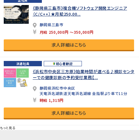
正社員
《静岡県三島市》複合機ソフトウェア開発エンジニア
（C/C++）★月給250,00...
静岡県三島市
月給 250,000円 ～350,000円
求人詳細はこちら
派遣社員
初心者歓迎
《浜松市中央区三方原》始業時間が選べる♪検診センタ
ーでの健康診断の予約受付業務【...
静岡県浜松市中央区
天竜浜名湖鉄道天竜浜名湖線 金指駅より車で11分
時給 1,315円
求人詳細はこちら
もっと見る