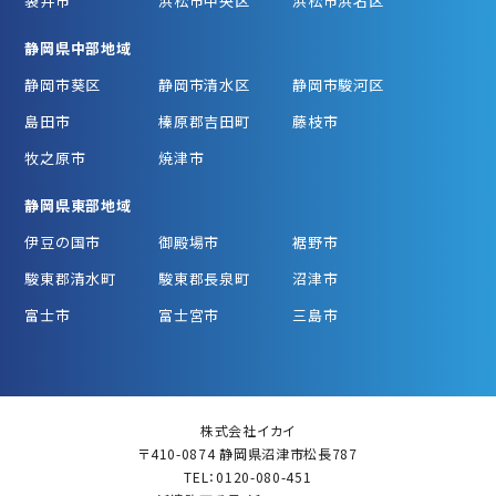
袋井市
浜松市中央区
浜松市浜名区
静岡県中部地域
静岡市葵区
静岡市清水区
静岡市駿河区
島田市
榛原郡吉田町
藤枝市
牧之原市
焼津市
静岡県東部地域
伊豆の国市
御殿場市
裾野市
駿東郡清水町
駿東郡長泉町
沼津市
富士市
富士宮市
三島市
株式会社イカイ
〒410-0874 静岡県沼津市松長787
TEL：0120-080-451