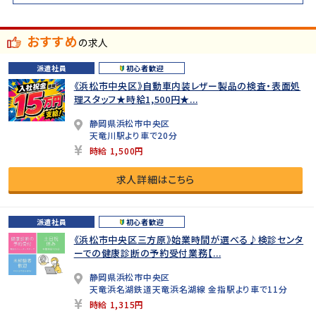
おすすめ
の求人
派遣社員
初心者歓迎
《浜松市中央区》自動車内装レザー製品の検査・表面処
理スタッフ★時給1,500円★...
静岡県浜松市中央区
天竜川駅より車で20分
時給 1,500円
求人詳細はこちら
派遣社員
初心者歓迎
《浜松市中央区三方原》始業時間が選べる♪検診センタ
ーでの健康診断の予約受付業務【...
静岡県浜松市中央区
天竜浜名湖鉄道天竜浜名湖線 金指駅より車で11分
時給 1,315円