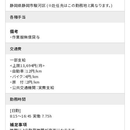
静岡県静岡市駿河区 (※赴任先はこの勤務地と異なります。)
各種手当
備考
・作業服無償貸与
交通費
一部支給
<上限13,694円/月>
・自動車：12円/km
・バイク：4円/km
・原 付：2円/km
・公共交通機関：実費支給
勤務時間
[日勤]
8:15〜16:45 実働 7.75h
補足事項