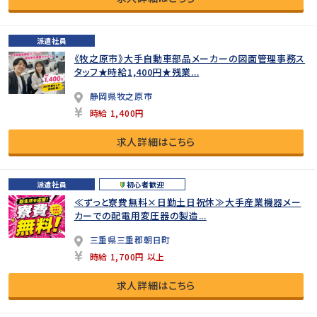
派遣社員
《牧之原市》大手自動車部品メーカーの図面管理事務ス
タッフ★時給1,400円★残業...
静岡県牧之原市
時給 1,400円
求人詳細はこちら
派遣社員
初心者歓迎
≪ずっと寮費無料×日勤土日祝休≫大手産業機器メー
カーでの配電用変圧器の製造...
三重県三重郡朝日町
時給 1,700円 以上
求人詳細はこちら