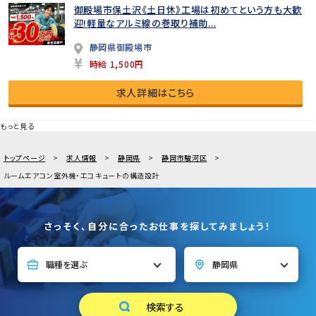
御殿場市保土沢《土日休》工場は初めてという方も大歓
迎!軽量なアルミ線の巻取り補助...
静岡県御殿場市
時給 1,500円
求人詳細はこちら
もっと見る
トップページ
求人情報
静岡県
静岡市駿河区
ルームエアコン室外機・エコキュートの構造設計
さっそく、自分に合ったお仕事を探してみましょう！