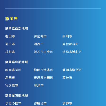
静岡県
静岡県西部地域
磐田市
御前崎市
掛川市
菊川市
湖西市
周智郡森町
袋井市
浜松市中央区
浜松市浜名区
静岡県中部地域
静岡市葵区
静岡市清水区
静岡市駿河区
島田市
榛原郡吉田町
藤枝市
牧之原市
焼津市
静岡県東部地域
伊豆の国市
御殿場市
裾野市