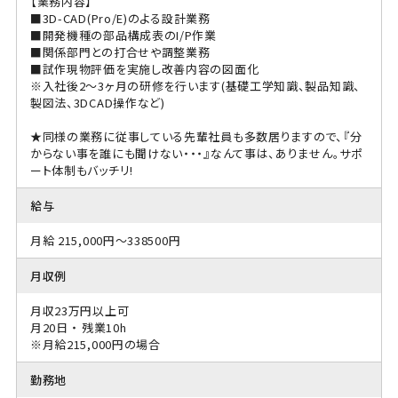
【業務内容】
■3D-CAD(Pro/E)のよる設計業務
■開発機種の部品構成表のI/P作業
■関係部門との打合せや調整業務
■試作現物評価を実施し改善内容の図面化
※入社後2～3ヶ月の研修を行います(基礎工学知識、製品知識、
製図法、3DCAD操作など)
★同様の業務に従事している先輩社員も多数居りますので、『分
からない事を誰にも聞けない・・・』なんて事は、ありません。サポ
ート体制もバッチリ!
給与
月給 215,000円～338500円
月収例
月収23万円以上可
月20日 ・ 残業10h
※月給215,000円の場合
勤務地