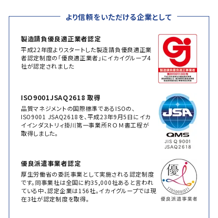
より信頼をいただける企業として
製造請負優良適正業者認定
平成22年度よりスタートした製造請負優良適正業
者認定制度の「優良適正業者」にイカイグループ4
社が認定されました
ISO9001JSAQ2618 取得
品質マネジメントの国際標準であるISOの、
ISO9001 JSAQ2618を、平成23年9月5日にイカ
イインダストリィ掛川第一事業所ＲＯＭ書工程が
取得しました。
優良派遣事業者認定
厚生労働省の委託事業として実施される認定制度
です。同事業社は全国に約35,000社あると言われ
ている中、認定企業は156社。イカイグループでは現
在3社が認定制度を取得。