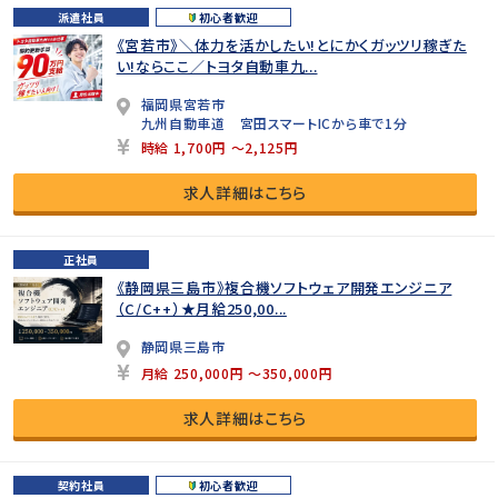
派遣社員
初心者歓迎
《宮若市》＼体力を活かしたい!とにかくガッツリ稼ぎた
い!ならここ／トヨタ自動車九...
福岡県宮若市
九州自動車道 宮田スマートICから車で1分
時給 1,700円 ～2,125円
求人詳細はこちら
正社員
《静岡県三島市》複合機ソフトウェア開発エンジニア
（C/C++）★月給250,00...
静岡県三島市
月給 250,000円 ～350,000円
求人詳細はこちら
契約社員
初心者歓迎