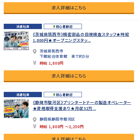
求人詳細はこちら
派遣社員
初心者歓迎
《茨城県筑西市》精密部品の目視検査スタッフ★時給
1,800円★オープニングスタッ...
茨城県筑西市
下館総合体育館 車で約5分
時給 1,800円
求人詳細はこちら
派遣社員
初心者歓迎
《静岡市駿河区》プリンタートナーの製造オペレーター
★資格取得支援あり★月収32万...
静岡県静岡市駿河区
時給 1,800円 ～2,250円
求人詳細はこちら