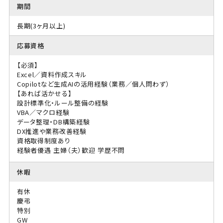
期間
長期(3ヶ月以上)
応募資格
【必須】
Excel／資料作成スキル
Copilotなど生成AIの活用経験（業務／個人問わず）
【あれば活かせる】
設計標準化・ルール整備の経験
VBA／マクロ経験
データ整理・DB構築経験
DX推進や業務改善経験
資格取得制度あり
経験者優遇
主婦（夫）歓迎
学歴不問
休暇
有休
慶弔
特別
GW