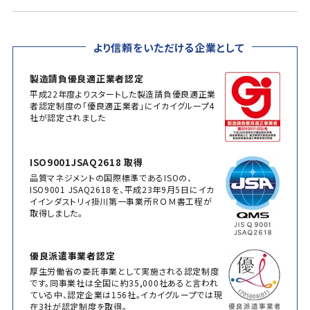
より信頼をいただける企業として
製造請負優良適正業者認定
平成22年度よりスタートした製造請負優良適正業
者認定制度の「優良適正業者」にイカイグループ4
社が認定されました
ISO9001JSAQ2618 取得
品質マネジメントの国際標準であるISOの、
ISO9001 JSAQ2618を、平成23年9月5日にイカ
イインダストリィ掛川第一事業所ＲＯＭ書工程が
取得しました。
優良派遣事業者認定
厚生労働省の委託事業として実施される認定制度
です。同事業社は全国に約35,000社あると言われ
ている中、認定企業は156社。イカイグループでは現
在3社が認定制度を取得。