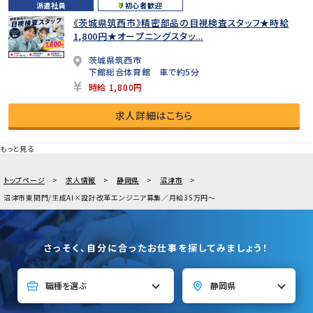
派遣社員
初心者歓迎
《茨城県筑西市》精密部品の目視検査スタッフ★時給
1,800円★オープニングスタッ...
茨城県筑西市
下館総合体育館 車で約5分
時給 1,800円
求人詳細はこちら
もっと見る
トップページ
求人情報
静岡県
沼津市
沼津市東間門/生成AI×設計改革エンジニア募集／月給35万円〜
さっそく、自分に合ったお仕事を探してみましょう！