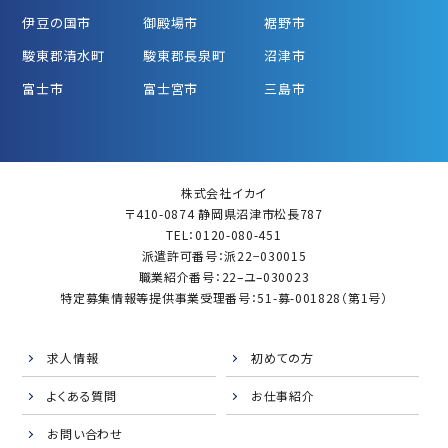
伊豆の国市
御殿場市
裾野市
駿東郡清水町
駿東郡長泉町
沼津市
富士市
富士宮市
三島市
株式会社イカイ
〒410-0874 静岡県沼津市松長787
TEL：0120-080-451
派遣許可番号：派22−030015
職業紹介番号：22–ユ–030023
特定募集情報等提供事業受理番号：51-募-001828（第1号）
求人情報
初めての方
よくある質問
お仕事紹介
お問い合わせ