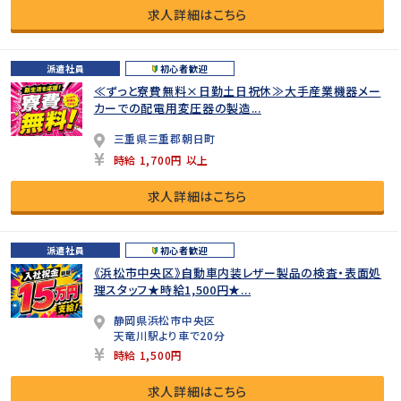
求人詳細はこちら
派遣社員
初心者歓迎
≪ずっと寮費無料×日勤土日祝休≫大手産業機器メー
カーでの配電用変圧器の製造...
三重県三重郡朝日町
時給 1,700円 以上
求人詳細はこちら
派遣社員
初心者歓迎
《浜松市中央区》自動車内装レザー製品の検査・表面処
理スタッフ★時給1,500円★...
静岡県浜松市中央区
天竜川駅より車で20分
時給 1,500円
求人詳細はこちら