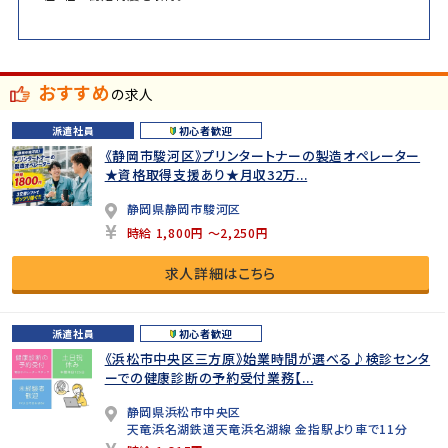
おすすめ
の求人
派遣社員
初心者歓迎
《静岡市駿河区》プリンタートナーの製造オペレーター
★資格取得支援あり★月収32万...
静岡県静岡市駿河区
時給 1,800円 ～2,250円
求人詳細はこちら
派遣社員
初心者歓迎
《浜松市中央区三方原》始業時間が選べる♪検診センタ
ーでの健康診断の予約受付業務【...
静岡県浜松市中央区
天竜浜名湖鉄道天竜浜名湖線 金指駅より車で11分