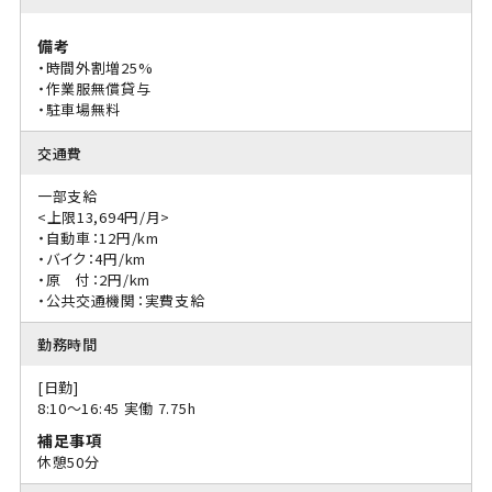
備考
・時間外割増25%
・作業服無償貸与
・駐車場無料
交通費
一部支給
<上限13,694円/月>
・自動車：12円/km
・バイク：4円/km
・原 付：2円/km
・公共交通機関：実費支給
勤務時間
[日勤]
8:10〜16:45 実働 7.75h
補足事項
休憩50分