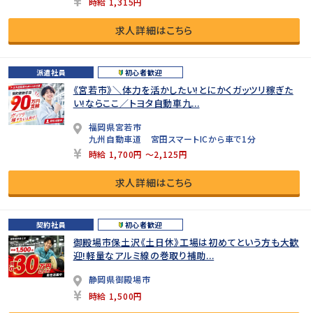
時給 1,315円
求人詳細はこちら
派遣社員
初心者歓迎
《宮若市》＼体力を活かしたい!とにかくガッツリ稼ぎた
い!ならここ／トヨタ自動車九...
福岡県宮若市
九州自動車道 宮田スマートICから車で1分
時給 1,700円 ～2,125円
求人詳細はこちら
契約社員
初心者歓迎
御殿場市保土沢《土日休》工場は初めてという方も大歓
迎!軽量なアルミ線の巻取り補助...
静岡県御殿場市
時給 1,500円