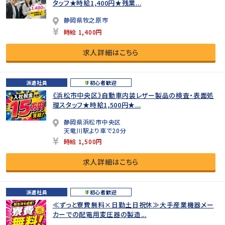
タッフ★時給1,400円★残業...
静岡県牧之原市
時給 1,400円
求人詳細はこちら
派遣社員
初心者歓迎
《浜松市中央区》自動車内装レザー製品の検査・表面処
理スタッフ★時給1,500円★...
静岡県浜松市中央区
天竜川駅より車で20分
時給 1,500円
求人詳細はこちら
派遣社員
初心者歓迎
≪ずっと寮費無料×日勤土日祝休≫大手産業機器メー
カーでの配電用変圧器の製造...