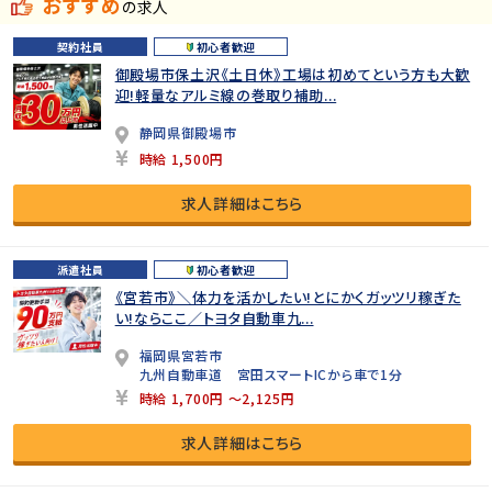
おすすめ
の求人
契約社員
初心者歓迎
御殿場市保土沢《土日休》工場は初めてという方も大歓
迎!軽量なアルミ線の巻取り補助...
静岡県御殿場市
時給 1,500円
求人詳細はこちら
派遣社員
初心者歓迎
《宮若市》＼体力を活かしたい!とにかくガッツリ稼ぎた
い!ならここ／トヨタ自動車九...
福岡県宮若市
九州自動車道 宮田スマートICから車で1分
時給 1,700円 ～2,125円
求人詳細はこちら