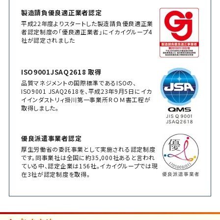
製造請負優良適正業者認定
平成22年度よりスタートした製造請負優良適正業
者認定制度の「優良適正業者」にイカイグループ4
社が認定されました
ISO9001JSAQ2618 取得
品質マネジメントの国際標準であるISOの、
ISO9001 JSAQ2618を、平成23年9月5日にイカ
イインダストリィ掛川第一事業所ＲＯＭ書工程が
取得しました。
優良派遣事業者認定
厚生労働省の委託事業として実施される認定制度
です。同事業社は全国に約35,000社あると言われ
ている中、認定企業は156社。イカイグループでは現
在3社が認定制度を取得。