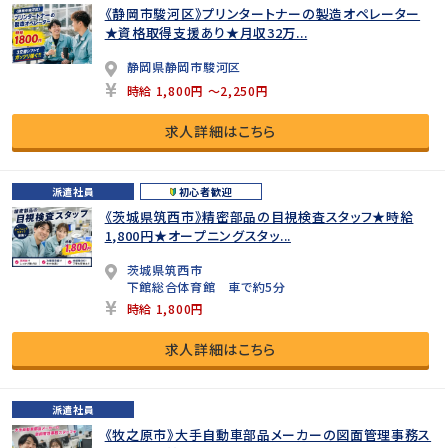
《静岡市駿河区》プリンタートナーの製造オペレーター
★資格取得支援あり★月収32万...
静岡県静岡市駿河区
時給 1,800円 ～2,250円
求人詳細はこちら
派遣社員
初心者歓迎
《茨城県筑西市》精密部品の目視検査スタッフ★時給
1,800円★オープニングスタッ...
茨城県筑西市
下館総合体育館 車で約5分
時給 1,800円
求人詳細はこちら
派遣社員
《牧之原市》大手自動車部品メーカーの図面管理事務ス