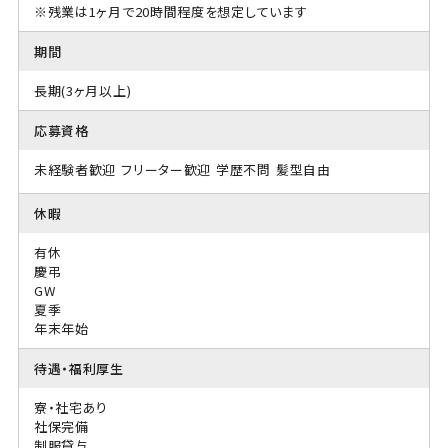
※残業は1ヶ月で20時間程度を想定しています
期間
長期(3ヶ月以上)
応募資格
未経験者歓迎
フリーター歓迎
学歴不問
髪型自由
休暇
有休
慶弔
GW
夏季
年末年始
待遇・福利厚生
寮・社宅あり
社保完備
制服貸与