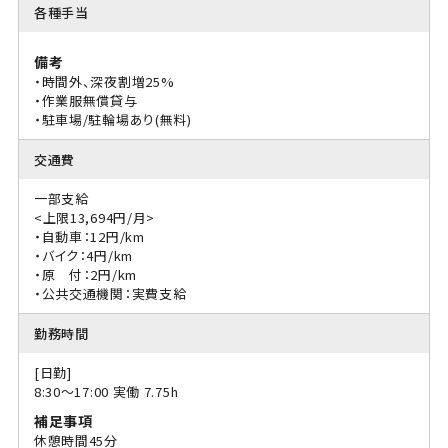
各種手当
備考
・時間外、深夜割増25%
・作業服無償貸与
・駐車場/駐輪場あり(無料)
交通費
一部支給
<上限13,694円/月>
・自動車：12円/km
・バイク：4円/km
・原 付：2円/km
・公共交通機関：実費支給
勤務時間
[日勤]
8:30〜17:00 実働 7.75h
補足事項
休憩時間45分