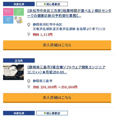
派遣社員
初心者歓迎
《浜松市中央区三方原》始業時間が選べる♪検診センタ
ーでの健康診断の予約受付業務【...
静岡県浜松市中央区
天竜浜名湖鉄道天竜浜名湖線 金指駅より車で11分
時給 1,315円
求人詳細はこちら
正社員
《静岡県三島市》複合機ソフトウェア開発エンジニア
（C/C++）★月給250,00...
静岡県三島市
月給 250,000円 ～350,000円
求人詳細はこちら
派遣社員
初心者歓迎