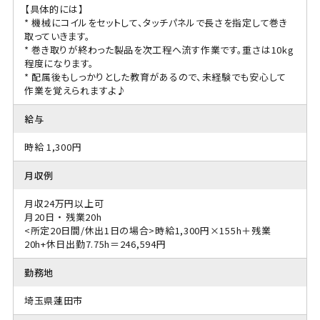
【具体的には】
* 機械にコイルをセットして、タッチパネルで長さを指定して巻き
取っていきます。
* 巻き取りが終わった製品を次工程へ流す作業です。重さは10kg
程度になります。
* 配属後もしっかりとした教育があるので、未経験でも安心して
作業を覚えられますよ♪
給与
時給 1,300円
月収例
月収24万円以上可
月20日 ・ 残業20h
<所定20日間/休出1日の場合>時給1,300円×155h＋残業
20h+休日出勤7.75h＝246,594円
勤務地
埼玉県蓮田市