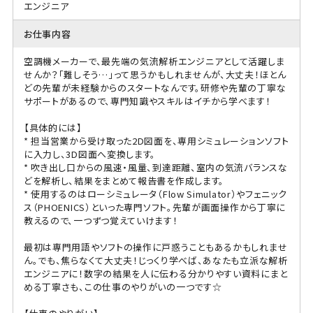
エンジニア
お仕事内容
空調機メーカーで、最先端の気流解析エンジニアとして活躍しま
せんか？「難しそう…」って思うかもしれませんが、大丈夫！ほとん
どの先輩が未経験からのスタートなんです。研修や先輩の丁寧な
サポートがあるので、専門知識やスキルはイチから学べます！
【具体的には】
* 担当営業から受け取った2D図面を、専用シミュレーションソフト
に入力し、3D図面へ変換します。
* 吹き出し口からの風速・風量、到達距離、室内の気流バランスな
どを解析し、結果をまとめて報告書を作成します。
* 使用するのはローシミュレータ（Flow Simulator）やフェニック
ス（PHOENICS）といった専門ソフト。先輩が画面操作から丁寧に
教えるので、一つずつ覚えていけます！
最初は専門用語やソフトの操作に戸惑うこともあるかもしれませ
ん。でも、焦らなくて大丈夫！じっくり学べば、あなたも立派な解析
エンジニアに！数字の結果を人に伝わる分かりやすい資料にまと
める丁寧さも、この仕事のやりがいの一つです☆