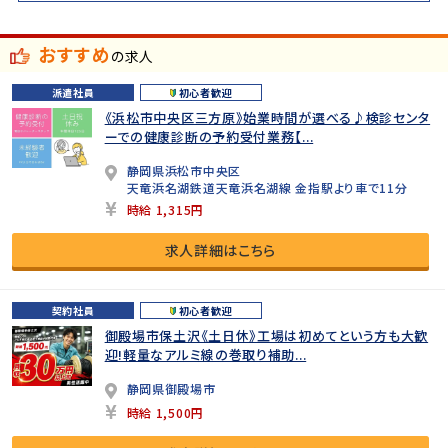
おすすめ
の求人
派遣社員
初心者歓迎
《浜松市中央区三方原》始業時間が選べる♪検診センタ
ーでの健康診断の予約受付業務【...
静岡県浜松市中央区
天竜浜名湖鉄道天竜浜名湖線 金指駅より車で11分
時給 1,315円
求人詳細はこちら
契約社員
初心者歓迎
御殿場市保土沢《土日休》工場は初めてという方も大歓
迎!軽量なアルミ線の巻取り補助...
静岡県御殿場市
時給 1,500円