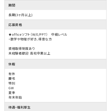
期間
長期(3ヶ月以上)
応募資格
★officeソフト（W/E/PPT） 中級レベル
・数学や物理が好き、得意な方
資格取得制度あり
未経験者歓迎
高校卒業以上
休暇
有休
慶弔
特別
GW
夏季
年末年始
待遇・福利厚生