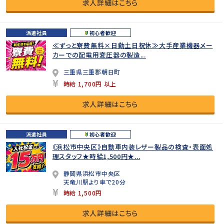
求人詳細はこちら
派遣社員
初心者歓迎
≪ずっと寮費無料×日勤土日祝休≫大手産業機器メー
カーでの配電用変圧器の製造...
三重県三重郡朝日町
時給 1,700円 以上
求人詳細はこちら
派遣社員
初心者歓迎
《浜松市中央区》自動車内装レザー製品の検査・表面処
理スタッフ★時給1,500円★...
静岡県浜松市中央区
天竜川駅より車で20分
時給 1,500円
求人詳細はこちら