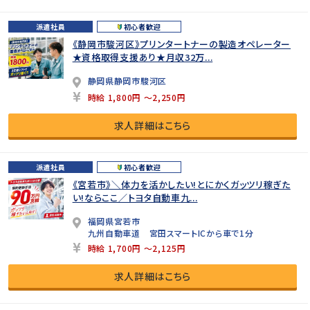
派遣社員
初心者歓迎
《静岡市駿河区》プリンタートナーの製造オペレーター
★資格取得支援あり★月収32万...
静岡県静岡市駿河区
時給 1,800円 ～2,250円
求人詳細はこちら
派遣社員
初心者歓迎
《宮若市》＼体力を活かしたい!とにかくガッツリ稼ぎた
い!ならここ／トヨタ自動車九...
福岡県宮若市
九州自動車道 宮田スマートICから車で1分
時給 1,700円 ～2,125円
求人詳細はこちら