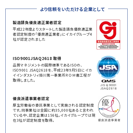
より信頼をいただける企業として
製造請負優良適正業者認定
平成22年度よりスタートした製造請負優良適正業
者認定制度の「優良適正業者」にイカイグループ4
社が認定されました
ISO9001JSAQ2618 取得
品質マネジメントの国際標準であるISOの、
ISO9001 JSAQ2618を、平成23年9月5日にイカ
イインダストリィ掛川第一事業所ＲＯＭ書工程が
取得しました。
優良派遣事業者認定
厚生労働省の委託事業として実施される認定制度
です。同事業社は全国に約35,000社あると言われ
ている中、認定企業は156社。イカイグループでは現
在3社が認定制度を取得。