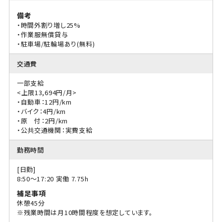
備考
・時間外割り増し25%
・作業服無償貸与
・駐車場/駐輪場あり(無料)
交通費
一部支給
<上限13,694円/月>
・自動車：12円/km
・バイク：4円/km
・原 付：2円/km
・公共交通機関：実費支給
勤務時間
[日勤]
8:50〜17:20 実働 7.75h
補足事項
休憩45分
※残業時間は月10時間程度を想定しています。