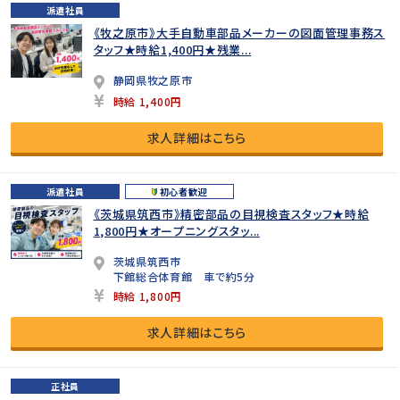
派遣社員
《牧之原市》大手自動車部品メーカーの図面管理事務ス
タッフ★時給1,400円★残業...
静岡県牧之原市
時給 1,400円
求人詳細はこちら
派遣社員
初心者歓迎
《茨城県筑西市》精密部品の目視検査スタッフ★時給
1,800円★オープニングスタッ...
茨城県筑西市
下館総合体育館 車で約5分
時給 1,800円
求人詳細はこちら
正社員