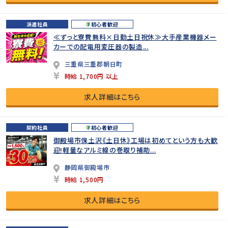
派遣社員
初心者歓迎
≪ずっと寮費無料×日勤土日祝休≫大手産業機器メー
カーでの配電用変圧器の製造...
三重県三重郡朝日町
時給 1,700円 以上
求人詳細はこちら
契約社員
初心者歓迎
御殿場市保土沢《土日休》工場は初めてという方も大歓
迎!軽量なアルミ線の巻取り補助...
静岡県御殿場市
時給 1,500円
求人詳細はこちら