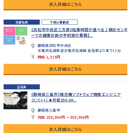
求人詳細はこちら
派遣社員
初心者歓迎
《浜松市中央区三方原》始業時間が選べる♪検診センタ
ーでの健康診断の予約受付業務【...
静岡県浜松市中央区
天竜浜名湖鉄道天竜浜名湖線 金指駅より車で11分
時給 1,315円
求人詳細はこちら
正社員
《静岡県三島市》複合機ソフトウェア開発エンジニア
（C/C++）★月給250,00...
静岡県三島市
月給 250,000円 ～350,000円
求人詳細はこちら