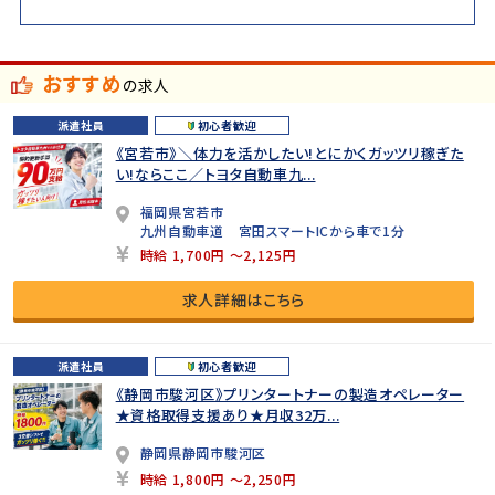
おすすめ
の求人
派遣社員
初心者歓迎
《宮若市》＼体力を活かしたい!とにかくガッツリ稼ぎた
い!ならここ／トヨタ自動車九...
福岡県宮若市
九州自動車道 宮田スマートICから車で1分
時給 1,700円 ～2,125円
求人詳細はこちら
派遣社員
初心者歓迎
《静岡市駿河区》プリンタートナーの製造オペレーター
★資格取得支援あり★月収32万...
静岡県静岡市駿河区
時給 1,800円 ～2,250円