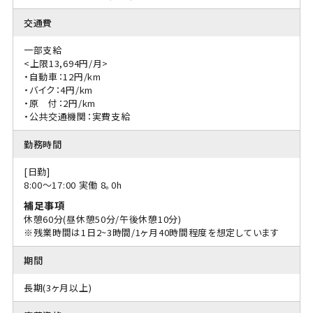
交通費
一部支給
<上限13,694円/月>
・自動車：12円/km
・バイク：4円/km
・原 付：2円/km
・公共交通機関：実費支給
勤務時間
[日勤]
8:00〜17:00 実働 8｡0h
補足事項
休憩60分(昼休憩50分/午後休憩10分)
※残業時間は1日2~3時間/1ヶ月40時間程度を想定しています
期間
長期(3ヶ月以上)