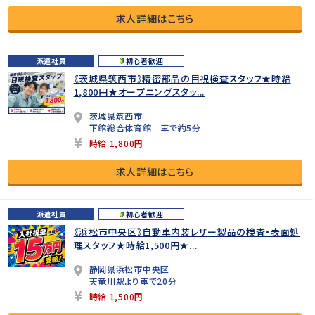
求人詳細はこちら
派遣社員
初心者歓迎
《茨城県筑西市》精密部品の目視検査スタッフ★時給
1,800円★オープニングスタッ...
茨城県筑西市
下館総合体育館 車で約5分
時給 1,800円
求人詳細はこちら
派遣社員
初心者歓迎
《浜松市中央区》自動車内装レザー製品の検査・表面処
理スタッフ★時給1,500円★...
静岡県浜松市中央区
天竜川駅より車で20分
時給 1,500円