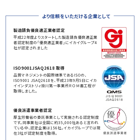
より信頼をいただける企業として
製造請負優良適正業者認定
平成22年度よりスタートした製造請負優良適正業
者認定制度の「優良適正業者」にイカイグループ4
社が認定されました
ISO9001JSAQ2618 取得
品質マネジメントの国際標準であるISOの、
ISO9001 JSAQ2618を、平成23年9月5日にイカ
イインダストリィ掛川第一事業所ＲＯＭ書工程が
取得しました。
優良派遣事業者認定
厚生労働省の委託事業として実施される認定制度
です。同事業社は全国に約35,000社あると言われ
ている中、認定企業は156社。イカイグループでは現
在3社が認定制度を取得。