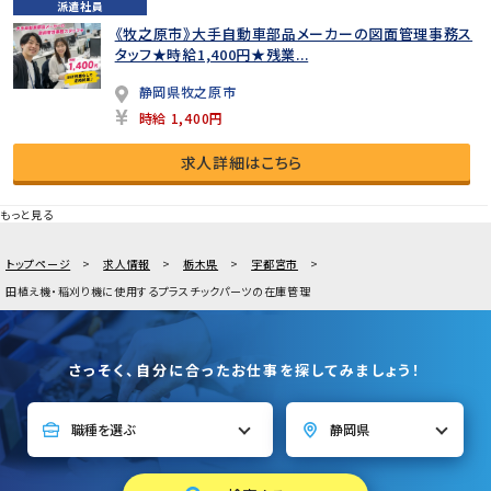
派遣社員
《牧之原市》大手自動車部品メーカーの図面管理事務ス
タッフ★時給1,400円★残業...
静岡県牧之原市
時給 1,400円
求人詳細はこちら
もっと見る
トップページ
求人情報
栃木県
宇都宮市
田植え機・稲刈り機に使用するプラスチックパーツの在庫管理
さっそく、自分に合ったお仕事を探してみましょう！