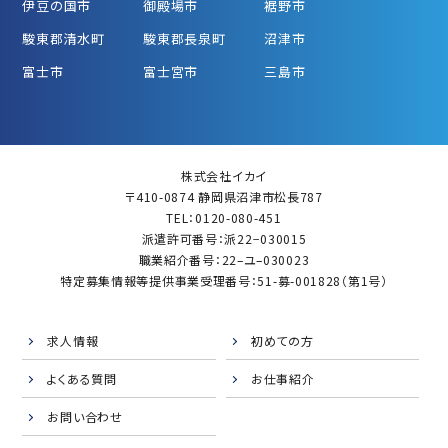
伊豆の国市
御殿場市
裾野市
駿東郡清水町
駿東郡長泉町
沼津市
富士市
富士宮市
三島市
株式会社イカイ
〒410-0874 静岡県沼津市松長787
TEL：0120-080-451
派遣許可番号：派22−030015
職業紹介番号：22–ユ–030023
特定募集情報等提供事業受理番号：51-募-001828（第1号）
求人情報
初めての方
よくある質問
お仕事紹介
お問い合わせ