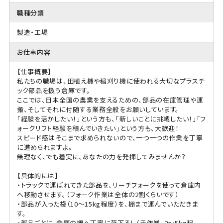
職種分類
製造・工場
お仕事内容
【仕事概要】
私たちの職場は、田植え機や稲刈り機に使われる大切なプラスチ
ック部品を扱う倉庫です。
ここでは、日本全国の農業を支えるための、部品の在庫管理や運
搬、そしてそれに付随する業務全般をお願いしています。
「経験を活かしたい！」という方も、「新しいことに挑戦したい！」「フ
ォークリフト経験を積んでいきたい」という方も、大歓迎！
スピード感はそこまで求められないので、一つ一つの作業を丁寧
に進められますよ。
無理なく、でも着実に、あなたの力を発揮してみませんか？
【具体的には】
・トラックで運ばれてきた部品を、リーチフォークを使って倉庫内
へ移動させます。（フォーク作業は全体の2割くらいです）
・部品が入った袋（10～15kg程度）を、棚まで運んでいただきま
す。
・部品ごとに、倉庫の棚へ丁寧に荷下ろし（手作業、2～5kg程