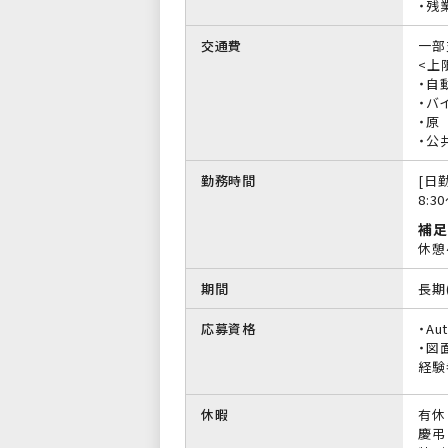
・残
交通費
一部
<上限
・自
・バイ
・原
・公
勤務時間
[日勤
8:3
補足
休憩
期間
長期
応募資格
・A
・図
経験
休暇
有休
慶弔