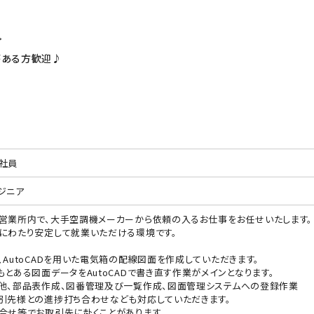
≫
がある方歓迎♪
社員
ジニア
営業所内で、大手空調機メーカーから依頼の入るお仕事をお任せいたします。
にわたり安定して就業いただける環境です。
、AutoCADを用いた電気箱の配線図面を作成していただきます。
もとある図面データをAutoCADで書き直す作業がメインとなります。
他、部品表作成、図番管理及び一覧作成、図面管理システムへの登録作業
引先様との進捗打ち合わせなども対応していただきます。
合せ等でお取引先に赴くことがあります。