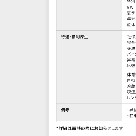
特別
GW
夏季
年末
産休
待遇・福利厚生
社保
完全
交通
バイ
昇給
休憩
休憩
自動
冷蔵
喫煙
レン
備考
・昇
・駐
*詳細は面談の際にお知らせします