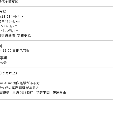
業代全額支給
支給
13,694円/月>
動車：12円/km
ク：4円/km
 付：2円/km
共交通機関：実費支給
]
0〜17:00 実働 7.75h
事項
45分
(3ヶ月以上)
utoCADの操作経験がある方
面作成の実務経験がある方
者優遇
主婦（夫）歓迎
学歴不問
服装自由