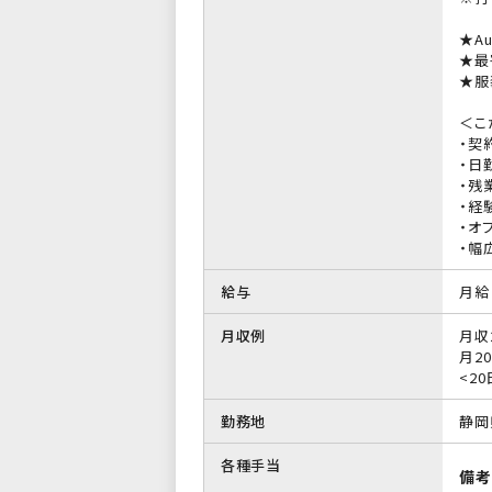
★A
★最
★服
＜こ
・契
・日
・残
・経
・オ
・幅
給与
月給 
月収例
月収
月20
<2
勤務地
静岡
各種手当
備考