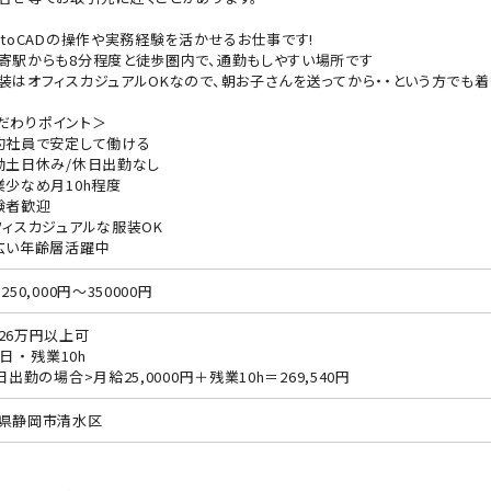
utoCADの操作や実務経験を活かせるお仕事です!
寄駅からも8分程度と徒歩圏内で、通勤もしやすい場所です
装はオフィスカジュアルOKなので、朝お子さんを送ってから・・という方でも着
だわりポイント＞
約社員で安定して働ける
勤土日休み/休日出勤なし
業少なめ月10h程度
験者歓迎
フィスカジュアルな服装OK
広い年齢層活躍中
250,000円～350000円
26万円以上可
日 ・ 残業10h
0日出勤の場合>月給25,0000円＋残業10h＝269,540円
県静岡市清水区