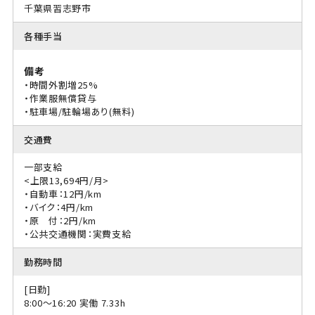
千葉県習志野市
各種手当
備考
・時間外割増25%
・作業服無償貸与
・駐車場/駐輪場あり(無料)
交通費
一部支給
<上限13,694円/月>
・自動車：12円/km
・バイク：4円/km
・原 付：2円/km
・公共交通機関：実費支給
勤務時間
[日勤]
8:00〜16:20 実働 7.33h