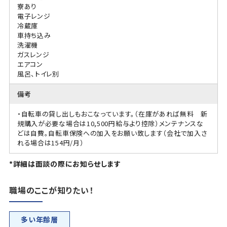
寮あり
電子レンジ
冷蔵庫
車持ち込み
洗濯機
ガスレンジ
エアコン
風呂、トイレ別
備考
・自転車の貸し出しもおこなっています。（在庫があれば無料 新
規購入が必要な場合は10,500円給与より控除）メンテナンスな
どは自費。自転車保険への加入をお願い致します（会社で加入さ
れる場合は154円/月）
*詳細は面談の際にお知らせします
職場のここが知りたい！
多い年齢層