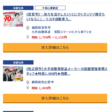
派遣社員
初心者歓迎
《宮若市》＼体力を活かしたい!とにかくガッツリ稼ぎた
い!ならここ／トヨタ自動車九...
福岡県宮若市
九州自動車道 宮田スマートICから車で1分
時給 1,700円 ～2,125円
求人詳細はこちら
派遣社員
《牧之原市》大手自動車部品メーカーの図面管理事務ス
タッフ★時給1,400円★残業...
静岡県牧之原市
時給 1,400円
求人詳細はこちら