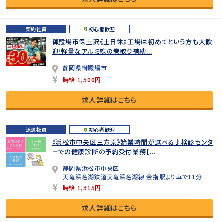
契約社員
初心者歓迎
御殿場市保土沢《土日休》工場は初めてという方も大歓
迎!軽量なアルミ線の巻取り補助...
静岡県御殿場市
時給 1,500円
求人詳細はこちら
派遣社員
初心者歓迎
《浜松市中央区三方原》始業時間が選べる♪検診センタ
ーでの健康診断の予約受付業務【...
静岡県浜松市中央区
天竜浜名湖鉄道天竜浜名湖線 金指駅より車で11分
時給 1,315円
求人詳細はこちら