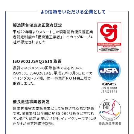
より信頼をいただける企業として
製造請負優良適正業者認定
平成22年度よりスタートした製造請負優良適正業
者認定制度の「優良適正業者」にイカイグループ4
社が認定されました
ISO9001JSAQ2618 取得
品質マネジメントの国際標準であるISOの、
ISO9001 JSAQ2618を、平成23年9月5日にイカ
イインダストリィ掛川第一事業所ＲＯＭ書工程が
取得しました。
優良派遣事業者認定
厚生労働省の委託事業として実施される認定制度
です。同事業社は全国に約35,000社あると言われ
ている中、認定企業は156社。イカイグループでは現
在3社が認定制度を取得。