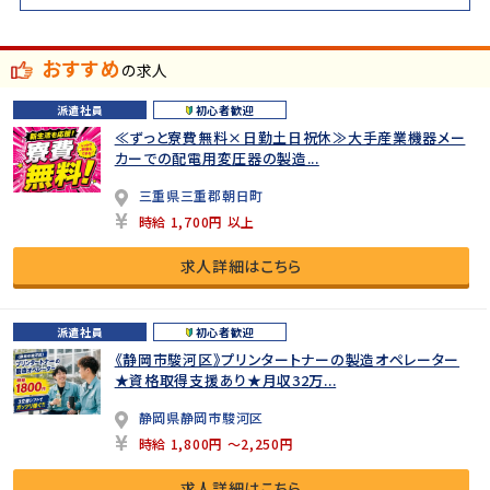
おすすめ
の求人
派遣社員
初心者歓迎
≪ずっと寮費無料×日勤土日祝休≫大手産業機器メー
カーでの配電用変圧器の製造...
三重県三重郡朝日町
時給 1,700円 以上
求人詳細はこちら
派遣社員
初心者歓迎
《静岡市駿河区》プリンタートナーの製造オペレーター
★資格取得支援あり★月収32万...
静岡県静岡市駿河区
時給 1,800円 ～2,250円
求人詳細はこちら