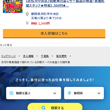
《浜松市中央区》自動車内装レザー製品の検査・表面処
理スタッフ★時給1,500円★...
静岡県浜松市中央区
天竜川駅より車で20分
時給 1,500円
求人詳細はこちら
もっと見る
トップページ
求人情報
千葉県
習志野市
住宅や商業施設で使われている外壁ボードの検査と付随作業
さっそく、自分に合ったお仕事を探してみましょう！