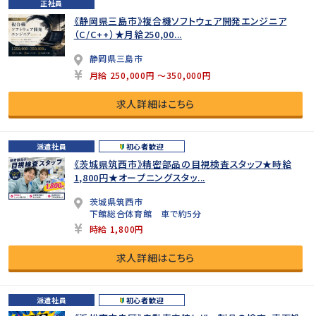
正社員
《静岡県三島市》複合機ソフトウェア開発エンジニア
（C/C++）★月給250,00...
静岡県三島市
月給 250,000円 ～350,000円
求人詳細はこちら
派遣社員
初心者歓迎
《茨城県筑西市》精密部品の目視検査スタッフ★時給
1,800円★オープニングスタッ...
茨城県筑西市
下館総合体育館 車で約5分
時給 1,800円
求人詳細はこちら
派遣社員
初心者歓迎