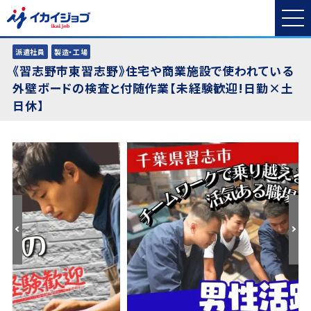
派遣社員
製造・工場
《習志野市東習志野》住宅や商業施設で使われている
外壁ボードの検査と付随作業【未経験歓迎!日勤×土
日休】