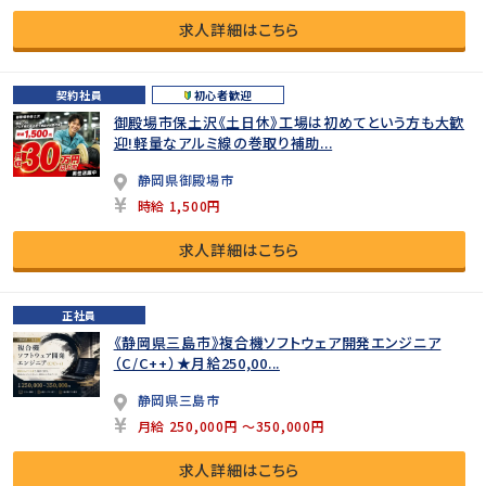
求人詳細はこちら
契約社員
初心者歓迎
御殿場市保土沢《土日休》工場は初めてという方も大歓
迎!軽量なアルミ線の巻取り補助...
静岡県御殿場市
時給 1,500円
求人詳細はこちら
正社員
《静岡県三島市》複合機ソフトウェア開発エンジニア
（C/C++）★月給250,00...
静岡県三島市
月給 250,000円 ～350,000円
求人詳細はこちら