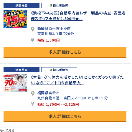
派遣社員
初心者歓迎
《浜松市中央区》自動車内装レザー製品の検査・表面処
理スタッフ★時給1,500円★...
静岡県浜松市中央区
天竜川駅より車で20分
時給 1,500円
求人詳細はこちら
派遣社員
初心者歓迎
《宮若市》＼体力を活かしたい!とにかくガッツリ稼ぎた
い!ならここ／トヨタ自動車九...
福岡県宮若市
九州自動車道 宮田スマートICから車で1分
時給 1,700円 ～2,125円
求人詳細はこちら
もっと見る