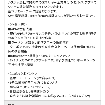
システム会社で開発中のエネルギー企業向けのモバイルアプリの
システム改善業務を行っていただきます。
基本リモートワーク勤務となります。
AWS構築経験、Terraformの経験スキルが活かせるお仕事です。
＜作業内容＞
■APIの性能改善
・既存APIのパフォーマンス分析、ボトルネックの特定と改善/通信
効率化を目的とした最適化作業
■クーポン、お知らせ配信フローの性能改善
・クーポンや通知機能の処理速度向上、リソース使用量削減のた
めの改善施策
■Kubernetes基盤(EKS)のバージョンアップ
・EKSクラスタのアップデート作業、および関連コンポーネントの
互換性検証と調整
＜こだわりポイント＞
・基本リモートワーク(PC貸与あり)
・9時始業で朝苦手な方にもピッタリ
・服装自由(オフィスカジュアル)
・休日出勤なし、長期連休あり
・自宅または弊社営業所での勤務(お気軽にご相談ください!)