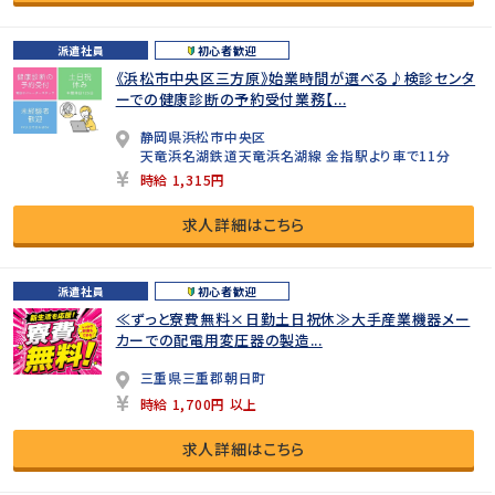
派遣社員
初心者歓迎
《浜松市中央区三方原》始業時間が選べる♪検診センタ
ーでの健康診断の予約受付業務【...
静岡県浜松市中央区
天竜浜名湖鉄道天竜浜名湖線 金指駅より車で11分
時給 1,315円
求人詳細はこちら
派遣社員
初心者歓迎
≪ずっと寮費無料×日勤土日祝休≫大手産業機器メー
カーでの配電用変圧器の製造...
三重県三重郡朝日町
時給 1,700円 以上
求人詳細はこちら