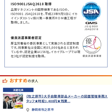
ISO9001JSAQ2618 取得
品質マネジメントの国際標準であるISOの、
ISO9001 JSAQ2618を、平成23年9月5日にイカ
イインダストリィ掛川第一事業所ＲＯＭ書工程が
取得しました。
優良派遣事業者認定
厚生労働省の委託事業として実施される認定制度
です。同事業社は全国に約35,000社あると言われ
ている中、認定企業は156社。イカイグループでは現
在3社が認定制度を取得。
おすすめ
の求人
派遣社員
《牧之原市》大手自動車部品メーカーの図面管理事務ス
タッフ★時給1,400円★残業...
静岡県牧之原市