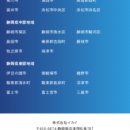
菊川市
湖西市
周智郡森町
袋井市
浜松市中央区
浜松市浜名区
静岡県中部地域
静岡市葵区
静岡市清水区
静岡市駿河区
島田市
榛原郡吉田町
藤枝市
牧之原市
焼津市
静岡県東部地域
伊豆の国市
御殿場市
裾野市
駿東郡清水町
駿東郡長泉町
沼津市
富士市
富士宮市
三島市
株式会社イカイ
〒410-0874 静岡県沼津市松長787