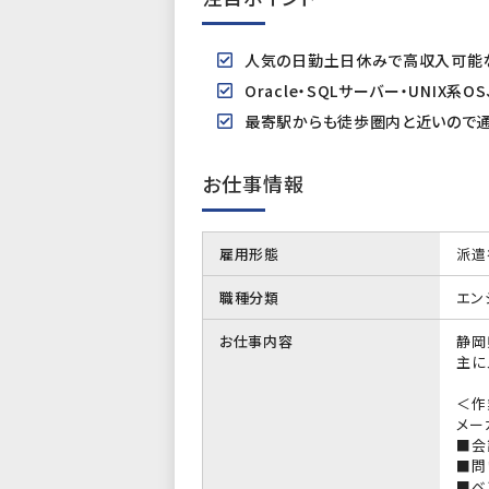
人気の日勤土日休みで高収入可能な
Oracle・SQLサーバー・UNIX
最寄駅からも徒歩圏内と近いので
お仕事情報
雇用形態
派遣
職種分類
エン
お仕事内容
静岡
主に
＜作
メー
■会
■問
■ベ