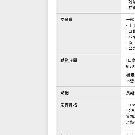
・残
・駐
交通費
一部
<上限
・自
・バイ
・原
・公
勤務時間
[日勤
8:3
補足
休憩
期間
長期
応募資格
・Or
・2
資格
経験