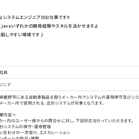
システムエンジニアのお仕事です!!
系OS、javaいずれかの開発経験やスキルを活かせますよ
通勤しやすい環境です♪
社員
ジニア
県裾野市にある自動車製品を扱うメーカー内でシステムの運用保守及びシス
メーカー内で使用される、会計システムが対象となります。
業内容＞
カー内のユーザー様からの問合せに対し、下記対応を行っていただきます。
計システムの保守・運用管理
い合わせの一次受け、エスカレーション
ンダーへの指示・調整