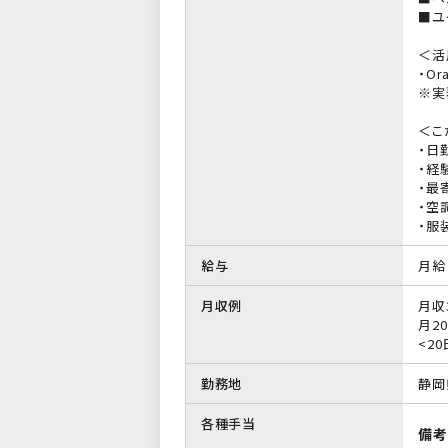
■ユ
＜活
・Ora
※実
＜こ
・日
・経
・最
・空
・服
給与
月給 
月収例
月収
月20
<2
勤務地
静岡
各種手当
備考