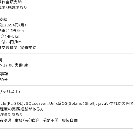
業代全額支給
車場/駐輪場あり
支給
13,694円/月>
動車：12円/km
ク：4円/km
 付：2円/km
共交通機関：実費支給
]
0〜17:00 実働 8h
事項
60分
(3ヶ月以上)
acle(PL-SQL)、SQLserver、Unix系OS(Solaris：Shell)、javaいずれ
年程度の実務経験がある方
取得制度あり
者優遇
主婦（夫）歓迎
学歴不問
服装自由