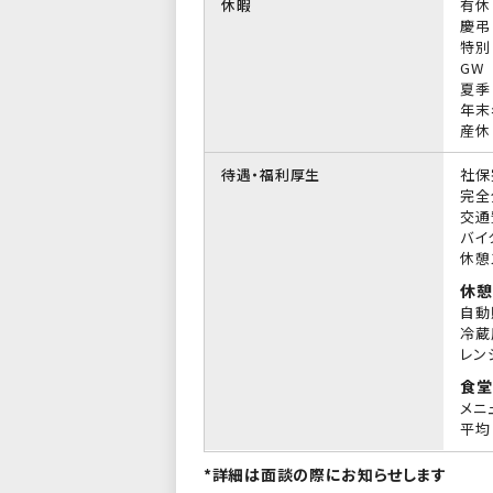
休暇
有休
慶弔
特別
GW
夏季
年末
産休
待遇・福利厚生
社保
完全
交通
バイ
休憩
休憩
自動
冷蔵
レン
食堂
メニ
平均 
*詳細は面談の際にお知らせします