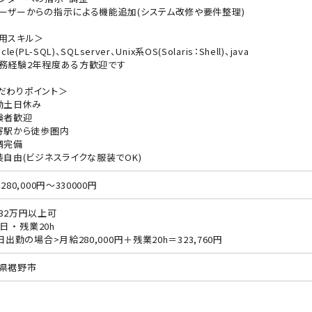
ーザーからの指示による機能追加(システム改修や要件整理)
用スキル＞
cle(PL-SQL)、SQLserver、Unix系OS(Solaris：Shell)、java
務経験2年程度ある方歓迎です
だわりポイント＞
勤土日休み
験者歓迎
寄駅から徒歩圏内
調完備
装自由(ビジネスライクな服装でOK)
280,000円～330000円
32万円以上可
日 ・ 残業20h
0日出勤の場合>月給280,000円＋残業20h＝323,760円
県裾野市