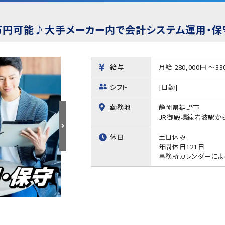
3万円可能♪大手メーカー内で会計システム運用・
給与
月給 280,000円 ～33
シフト
[日勤]
勤務地
静岡県裾野市
JR御殿場線岩波駅か
休日
土日休み
年間休日121日
事務所カレンダーによ