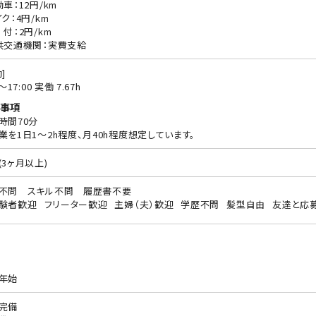
動車：12円/km
ク：4円/km
 付：2円/km
共交通機関：実費支給
]
0〜17:00 実働 7.67h
事項
時間70分
業を1日1～2h程度、月40h程度想定しています。
(3ヶ月以上)
不問 スキル不問 履歴書不要
験者歓迎
フリーター歓迎
主婦（夫）歓迎
学歴不問
髪型自由
友達と応
年始
完備