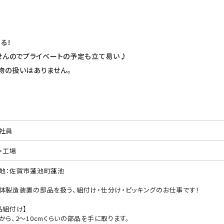
る!
せんのでプライベートの予定も立て易い♪
物の扱いはありません。
社員
・工場
地：佐賀市蓮池町蓮池
体製造装置の部品を扱う、組付け・仕分け・ピッキングのお仕事です！
品組付け】
から、2～10cmくらいの部品を手に取ります。