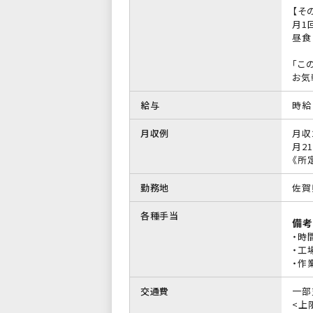
【そ
月1
昼食
「こ
お気
給与
時給 
月収例
月収
月21
《所
勤務地
佐賀
各種手当
備考
・時
・工
・作
交通費
一部
<上限