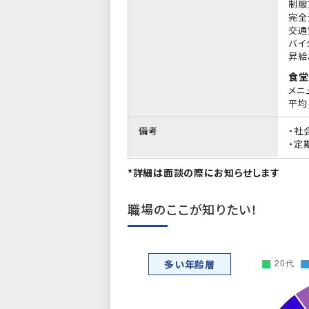
制服
完全
交通
バイ
昇給
食堂
メニ
平均 
備考
・社
・定
*詳細は面談の際にお知らせします
職場のここが知りたい！
多い年齢層