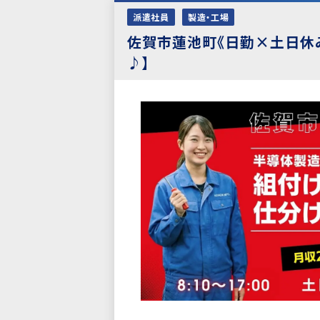
派遣社員
製造・工場
佐賀市蓮池町《日勤×土日休
♪】