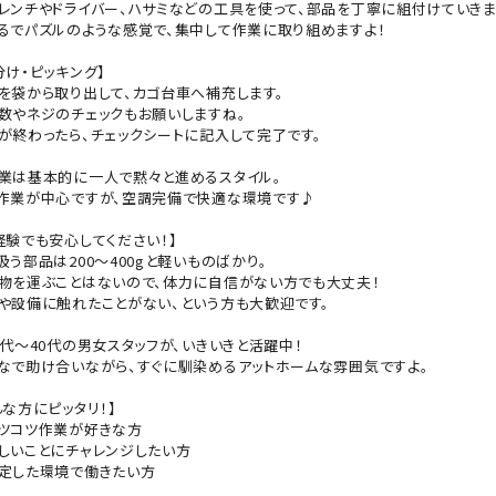
レンチやドライバー、ハサミなどの工具を使って、部品を丁寧に組付けていきま
るでパズルのような感覚で、集中して作業に取り組めますよ！
分け・ピッキング】
を袋から取り出して、カゴ台車へ補充します。
数やネジのチェックもお願いしますね。
が終わったら、チェックシートに記入して完了です。
業は基本的に一人で黙々と進めるスタイル。
作業が中心ですが、空調完備で快適な環境です♪
経験でも安心してください！】
扱う部品は200～400gと軽いものばかり。
物を運ぶことはないので、体力に自信がない方でも大丈夫！
や設備に触れたことがない、という方も大歓迎です。
0代～40代の男女スタッフが、いきいきと活躍中！
なで助け合いながら、すぐに馴染めるアットホームな雰囲気ですよ。
んな方にピッタリ！】
ツコツ作業が好きな方
しいことにチャレンジしたい方
定した環境で働きたい方