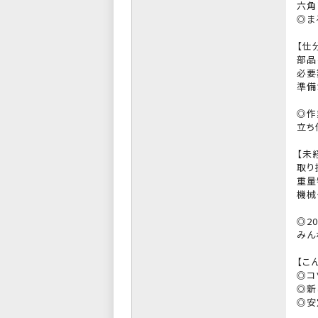
六角
◎ま
【仕
部品
必要
準備
◎作
立ち
【未
取り
重量
機械
◎2
みん
【こ
◎コ
◎新
◎安