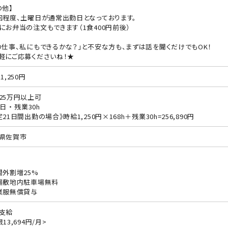
の他】
回程度、土曜日が通常出勤日となっております。
にお弁当の注文もできます（1食400円前後）
の仕事、私にもできるかな？」と不安な方も、まずは話を聞くだけでもOK！
軽にご応募くださいね！★
1,250円
25万円以上可
日 ・ 残業30h
定21日間出勤の場合》時給1,250円×168h＋残業30h=256,890円
県佐賀市
間外割増25%
場敷地内駐車場無料
業服無償貸与
支給
13,694円/月>