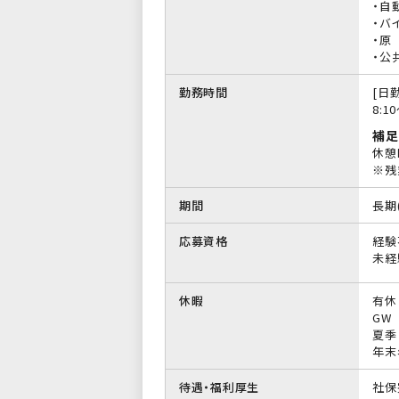
・自
・バイ
・原
・公
勤務時間
[日勤
8:1
補足
休憩
※残
期間
長期
応募資格
経験
未経
休暇
有休
GW
夏季
年末
待遇・福利厚生
社保