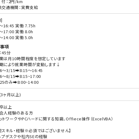
 付：2円/km
共交通機関：実費支給
]
5〜16:45 実働 7.75h
5〜17:00 実働 8.0h
0〜14:00 実働 5.0h
事項
：45分
業は月10時間程度を想定しています
期により就業時間が変動します↓
16～3/15➡8:15～16:45
16～8/15➡8:15~17:00
/25のみ➡8:00~14:00
(3ヶ月以上)
卒以上
会人経験のある方
ットワークやPCハードに関する知識、Offiece操作（ExcelVBA）
迎スキル・経験※必須ではございません】
ルプデスクや社内SEの経験