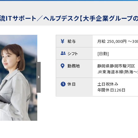
物流ITサポート／ヘルプデスク【大手企業グループ
給与
月給 250,000円 ～30
シフト
[日勤]
勤務地
静岡県静岡市駿河区
JR東海道本線(熱海～
休日
土日祝休み
年間休日126日