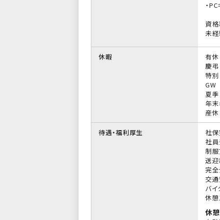
・P
資格
未経
休暇
有休
慶弔
特別
GW
夏季
年末
産休
待遇・福利厚生
社保
社員
制服
送迎
完全
交通
バイ
休憩
休憩