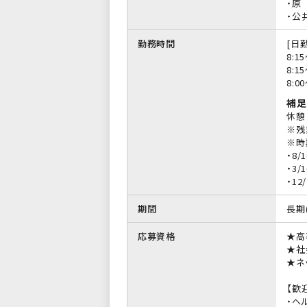
・原
・公
勤務時間
[日勤
8:1
8:1
8:0
補足
休憩
※残
※時
・8/
・3/
・12
期間
長期
応募資格
★高
★社
★ネ
【歓
・ヘ