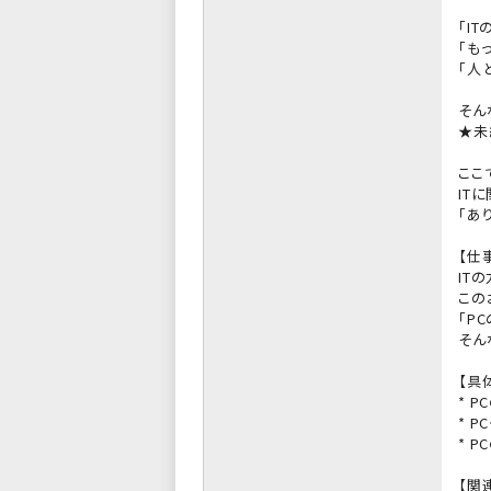
「I
「も
「人
そん
★未
ここ
IT
「あ
【仕
IT
この
「P
そん
【具
* 
* 
* 
【関