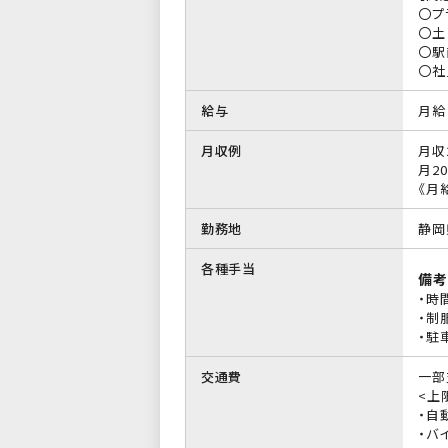
〇プ
〇土
〇駅
〇社
給与
月給 
月収例
月収
月20
《月
勤務地
静岡
各種手当
備考
・時
・制
・駐
交通費
一部
<上限
・自
・バイ