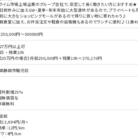
ライム市場上場企業のグループ会社で、安定して長く働きたい方におすすめ★
日祝休みに加えGW・夏季・年末年始に大型連休があるので、プライベートも
前に大きなショッピングモールがあるので帰りに買い物に寄れちゃう♪
員食堂に加え、お弁当注文や軽食の自販機もあるのでランチに便利♪（1食400
250,000円～300000円
27万円以上可
日 ・ 残業10h
給25万円の場合》月給250,000円＋残業10h＝270,170円
県静岡市駿河区
間外割増25%
服無償貸与
車場無料
支給
13,694円/月>
動車：12円/km
ク：4円/km