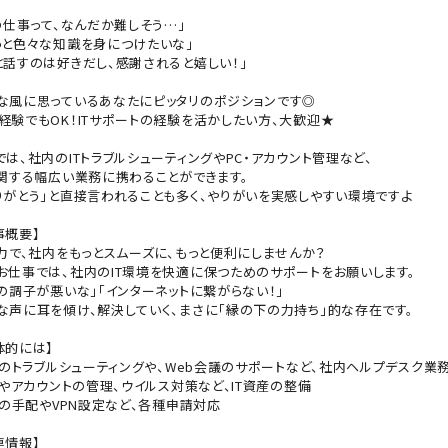
Tの仕事って、なんだか難しそう…」
っと色々な知識を身につけたいな」
と話すのは好きだし、感謝されると嬉しい！」
な風に思っているあなたにピッタリのポジションです◎
経験でもOK！ITサポートの経験を活かしたい方、大歓迎★
では、社内のITトラブルシューティングやPC・アカウント管理など、
に関する幅広い業務に携わることができます。
りがとう」と直接言われることも多く、やりがいを実感しやすい環境ですよ
事概要】
の力で、社内をもっとスムーズに、もっと便利にしませんか？
お仕事では、社内のIT環境を快適に保つためのサポートをお願いします。
Cの調子が悪いな」「インターネットに繋がらない！」
な声に耳を傾け、解決していく、まさに「縁の下の力持ち」的な存在です。
体的には】
PCのトラブルシューティングや、Web会議のサポートなど、社内ヘルプデスク業
PCやアカウントの管理、ウイルス対策など、IT資産の整備
PCの手配やVPN設定など、各種申請対応
連情報】