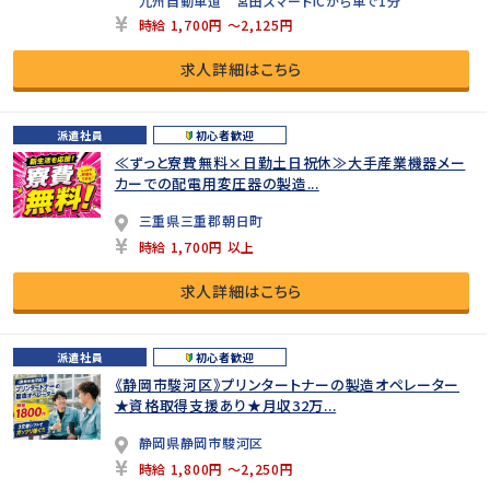
九州自動車道 宮田スマートICから車で1分
時給 1,700円 ～2,125円
求人詳細はこちら
派遣社員
初心者歓迎
≪ずっと寮費無料×日勤土日祝休≫大手産業機器メー
カーでの配電用変圧器の製造...
三重県三重郡朝日町
時給 1,700円 以上
求人詳細はこちら
派遣社員
初心者歓迎
《静岡市駿河区》プリンタートナーの製造オペレーター
★資格取得支援あり★月収32万...
静岡県静岡市駿河区
時給 1,800円 ～2,250円