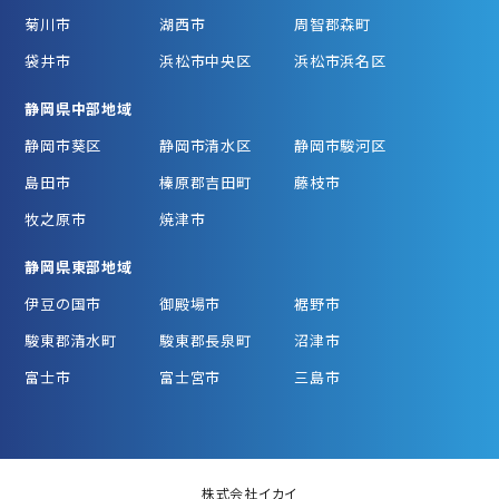
菊川市
湖西市
周智郡森町
袋井市
浜松市中央区
浜松市浜名区
静岡県中部地域
静岡市葵区
静岡市清水区
静岡市駿河区
島田市
榛原郡吉田町
藤枝市
牧之原市
焼津市
静岡県東部地域
伊豆の国市
御殿場市
裾野市
駿東郡清水町
駿東郡長泉町
沼津市
富士市
富士宮市
三島市
株式会社イカイ