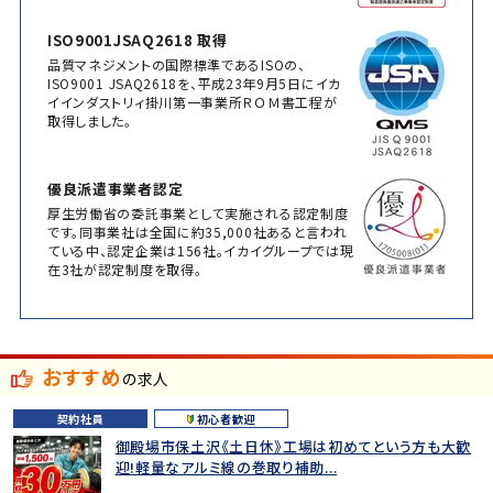
ISO9001JSAQ2618 取得
品質マネジメントの国際標準であるISOの、
ISO9001 JSAQ2618を、平成23年9月5日にイカ
イインダストリィ掛川第一事業所ＲＯＭ書工程が
取得しました。
優良派遣事業者認定
厚生労働省の委託事業として実施される認定制度
です。同事業社は全国に約35,000社あると言われ
ている中、認定企業は156社。イカイグループでは現
在3社が認定制度を取得。
おすすめ
の求人
契約社員
初心者歓迎
御殿場市保土沢《土日休》工場は初めてという方も大歓
迎!軽量なアルミ線の巻取り補助...