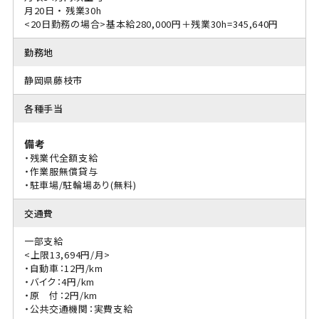
月20日 ・ 残業30h
<20日勤務の場合>基本給280,000円＋残業30h=345,640円
勤務地
静岡県藤枝市
各種手当
備考
・残業代全額支給
・作業服無償貸与
・駐車場/駐輪場あり(無料)
交通費
一部支給
<上限13,694円/月>
・自動車：12円/km
・バイク：4円/km
・原 付：2円/km
・公共交通機関：実費支給