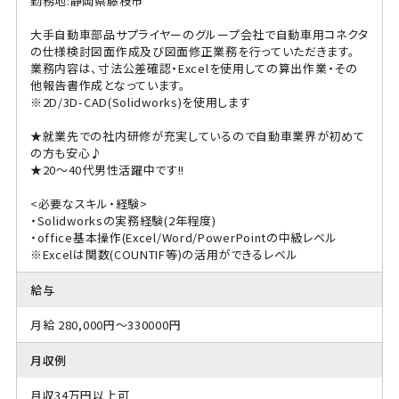
勤務地:静岡県藤枝市
大手自動車部品サプライヤーのグループ会社で自動車用コネクタ
の仕様検討図面作成及び図面修正業務を行っていただきます。
業務内容は、寸法公差確認・Excelを使用しての算出作業・その
他報告書作成となっています。
※2D/3D-CAD(Solidworks)を使用します
★就業先での社内研修が充実しているので自動車業界が初めて
の方も安心♪
★20～40代男性活躍中です!!
<必要なスキル・経験>
・Solidworksの実務経験(2年程度)
・office基本操作(Excel/Word/PowerPointの中級レベル
※Excelは関数(COUNTIF等)の活用ができるレベル
給与
月給 280,000円～330000円
月収例
月収34万円以上可