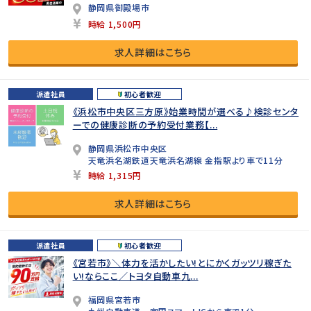
静岡県御殿場市
時給 1,500円
求人詳細はこちら
派遣社員
初心者歓迎
《浜松市中央区三方原》始業時間が選べる♪検診センタ
ーでの健康診断の予約受付業務【...
静岡県浜松市中央区
天竜浜名湖鉄道天竜浜名湖線 金指駅より車で11分
時給 1,315円
求人詳細はこちら
派遣社員
初心者歓迎
《宮若市》＼体力を活かしたい!とにかくガッツリ稼ぎた
い!ならここ／トヨタ自動車九...
福岡県宮若市