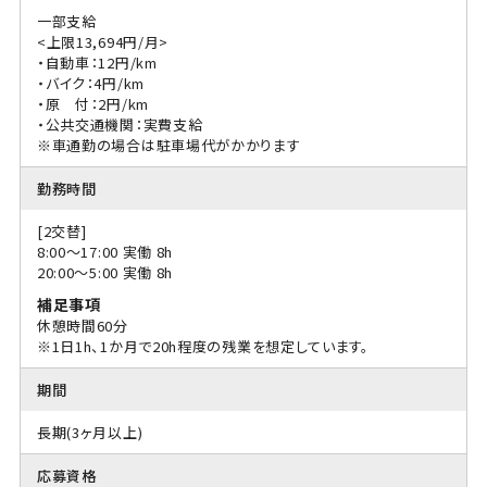
一部支給
<上限13,694円/月>
・自動車：12円/km
・バイク：4円/km
・原 付：2円/km
・公共交通機関：実費支給
※車通勤の場合は駐車場代がかかります
勤務時間
[2交替]
8:00〜17:00 実働 8h
20:00〜5:00 実働 8h
補足事項
休憩時間60分
※1日1h、1か月で20h程度の残業を想定しています。
期間
長期(3ヶ月以上)
応募資格