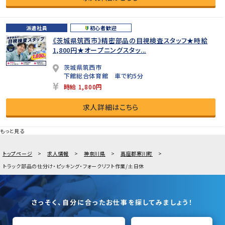
派遣社員
初心者歓迎
《茨城県筑西市》精密部品の目視検査スタッフ★時給
1,800円★オープニングスタッ...
茨城県筑西市
下館総合体育館 車で約5分
時給 1,800円
求人詳細はこちら
もっと見る
トップページ
求人情報
神奈川県
高座郡寒川町
トラック部品の仕分け・ピッキング・フォークリフト作業/土日休
さっそく、自分に合ったお仕事を探してみましょう！