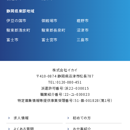
静岡県東部地域
伊豆の国市
御殿場市
裾野市
駿東郡清水町
駿東郡長泉町
沼津市
富士市
富士宮市
三島市
株式会社イカイ
〒410-0874 静岡県沼津市松長787
TEL：0120-080-451
派遣許可番号：派22−030015
職業紹介番号：22–ユ–030023
特定募集情報等提供事業受理番号：51-募-001828（第1号）
求人情報
初めての方
よくある質問
お仕事紹介