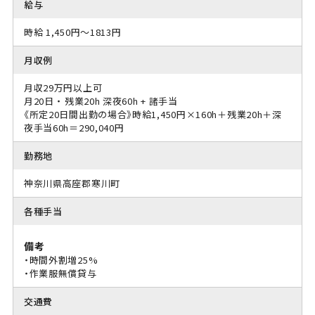
給与
時給 1,450円～1813円
月収例
月収29万円以上可
月20日 ・ 残業20h 深夜60h + 諸手当
《所定20日間出勤の場合》時給1,450円×160h＋残業20h＋深
夜手当60h＝290,040円
勤務地
神奈川県高座郡寒川町
各種手当
備考
・時間外割増25%
・作業服無償貸与
交通費