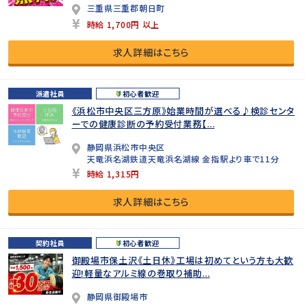
三重県三重郡朝日町
時給 1,700円 以上
求人詳細はこちら
派遣社員
初心者歓迎
《浜松市中央区三方原》始業時間が選べる♪検診センタ
ーでの健康診断の予約受付業務【...
静岡県浜松市中央区
天竜浜名湖鉄道天竜浜名湖線 金指駅より車で11分
時給 1,315円
求人詳細はこちら
契約社員
初心者歓迎
御殿場市保土沢《土日休》工場は初めてという方も大歓
迎!軽量なアルミ線の巻取り補助...
静岡県御殿場市