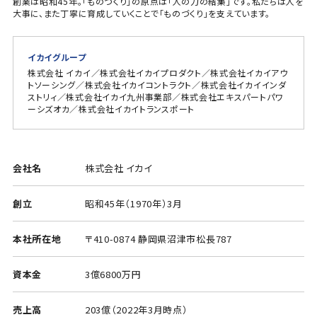
創業は昭和45年。「ものづくり」の原点は「人の力の結集」です。私たちは人を
大事に、また丁寧に育成していくことで「ものづくり」を支えています。
イカイグループ
株式会社 イカイ／株式会社イカイプロダクト／株式会社イカイアウ
トソーシング／株式会社イカイコントラクト／株式会社イカイインダ
ストリィ／株式会社イカイ九州事業部／株式会社エキスパートパワ
ーシズオカ／株式会社イカイトランスポート
会社名
株式会社 イカイ
創立
昭和45年（1970年）3月
本社所在地
〒410-0874 静岡県沼津市松長787
資本金
3億6800万円
売上高
203億（2022年3月時点）