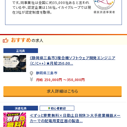
です。同事業社は全国に約35,000社あると言われ
ている中、認定企業は156社。イカイグループでは現
在3社が認定制度を取得。
おすすめ
の求人
正社員
《静岡県三島市》複合機ソフトウェア開発エンジニア
（C/C++）★月給250,00...
静岡県三島市
月給 250,000円 ～350,000円
求人詳細はこちら
派遣社員
初心者歓迎
≪ずっと寮費無料×日勤土日祝休≫大手産業機器メー
カーでの配電用変圧器の製造...