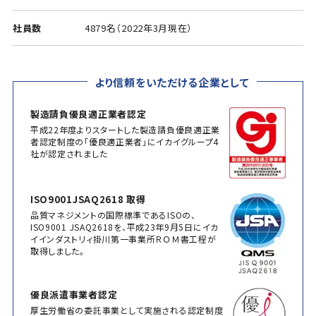
社員数
4879名（2022年3月現在）
より信頼をいただける企業として
製造請負優良適正業者認定
平成22年度よりスタートした製造請負優良適正業
者認定制度の「優良適正業者」にイカイグループ4
社が認定されました
ISO9001JSAQ2618 取得
品質マネジメントの国際標準であるISOの、
ISO9001 JSAQ2618を、平成23年9月5日にイカ
イインダストリィ掛川第一事業所ＲＯＭ書工程が
取得しました。
優良派遣事業者認定
厚生労働省の委託事業として実施される認定制度