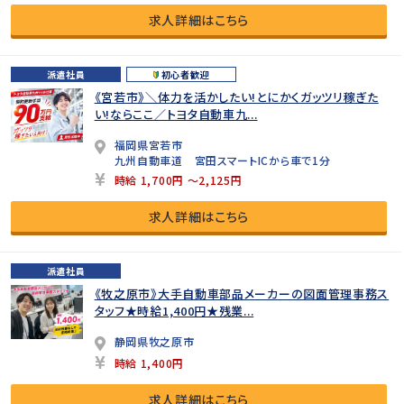
求人詳細はこちら
派遣社員
初心者歓迎
《宮若市》＼体力を活かしたい!とにかくガッツリ稼ぎた
い!ならここ／トヨタ自動車九...
福岡県宮若市
九州自動車道 宮田スマートICから車で1分
時給 1,700円 ～2,125円
求人詳細はこちら
派遣社員
《牧之原市》大手自動車部品メーカーの図面管理事務ス
タッフ★時給1,400円★残業...
静岡県牧之原市
時給 1,400円
求人詳細はこちら