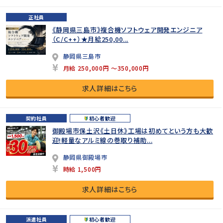
正社員
《静岡県三島市》複合機ソフトウェア開発エンジニア
（C/C++）★月給250,00...
静岡県三島市
月給 250,000円 ～350,000円
求人詳細はこちら
契約社員
初心者歓迎
御殿場市保土沢《土日休》工場は初めてという方も大歓
迎!軽量なアルミ線の巻取り補助...
静岡県御殿場市
時給 1,500円
求人詳細はこちら
派遣社員
初心者歓迎