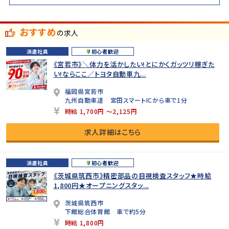
おすすめ
の求人
派遣社員
初心者歓迎
《宮若市》＼体力を活かしたい!とにかくガッツリ稼ぎた
い!ならここ／トヨタ自動車九...
福岡県宮若市
九州自動車道 宮田スマートICから車で1分
時給 1,700円 ～2,125円
求人詳細はこちら
派遣社員
初心者歓迎
《茨城県筑西市》精密部品の目視検査スタッフ★時給
1,800円★オープニングスタッ...
茨城県筑西市
下館総合体育館 車で約5分
時給 1,800円