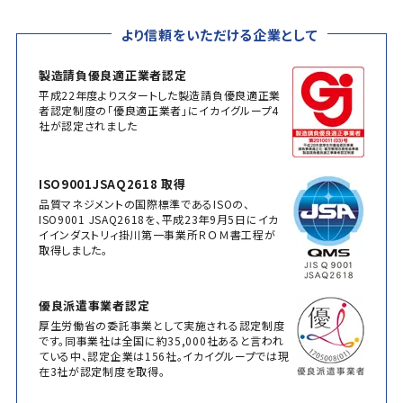
より信頼をいただける企業として
製造請負優良適正業者認定
平成22年度よりスタートした製造請負優良適正業
者認定制度の「優良適正業者」にイカイグループ4
社が認定されました
ISO9001JSAQ2618 取得
品質マネジメントの国際標準であるISOの、
ISO9001 JSAQ2618を、平成23年9月5日にイカ
イインダストリィ掛川第一事業所ＲＯＭ書工程が
取得しました。
優良派遣事業者認定
厚生労働省の委託事業として実施される認定制度
です。同事業社は全国に約35,000社あると言われ
ている中、認定企業は156社。イカイグループでは現
在3社が認定制度を取得。