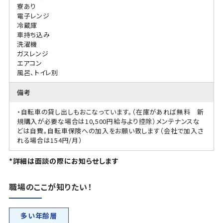
寮あり
電子レンジ
冷蔵庫
車持ち込み
洗濯機
ガスレンジ
エアコン
風呂、トイレ別
備考
・自転車の貸し出しもおこなっています。（在庫があれば無料 新
規購入が必要な場合は10,500円給与より控除）メンテナンスな
どは自費。自転車保険への加入をお願い致します（会社で加入さ
れる場合は154円/月）
*詳細は面談の際にお知らせします
職場のここが知りたい！
多い年齢層