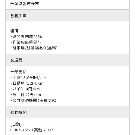
千葉県習志野市
各種手当
備考
・時間外割増25%
・作業服無償貸与
・駐車場/駐輪場あり(無料)
交通費
一部支給
<上限13,694円/月>
・自動車：12円/km
・バイク：4円/km
・原 付：2円/km
・公共交通機関：実費支給
勤務時間
[日勤]
8:00〜16:20 実働 7.33h