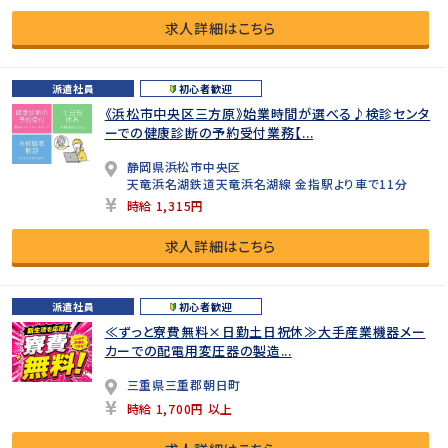
求人詳細はこちら
派遣社員
初心者歓迎
《浜松市中央区三方原》始業時間が選べる♪検診センタ
ーでの健康診断の予約受付業務【...
静岡県浜松市中央区
天竜浜名湖鉄道天竜浜名湖線 金指駅より車で11分
時給 1,315円
求人詳細はこちら
派遣社員
初心者歓迎
≪ずっと寮費無料×日勤土日祝休≫大手産業機器メー
カーでの配電用変圧器の製造...
三重県三重郡朝日町
時給 1,700円 以上