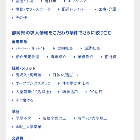
製造・工場
軽作業
エンジニア
事務・オフィスワーク
配送ドライバー
医療・介護
その他
静岡県の求人情報をこだわり条件でさらに絞りこむ
雇用形態
パート・アルバイト
契約社員
派遣社員
紹介予定派遣
職業紹介
業務委託
正社員
経験・メリット
高収入・高時給
日払い/週払い
オープニングスタッフ
体を動かす仕事
大量募集(10名以上)
語学活用
PC活用
すぐ働ける
学歴
学歴不問
高校卒業以上
専門・短大卒以上
4年生大学卒業
交通費