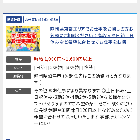
派遣社員
お仕事No1162-4430
静岡県東部エリアでお仕事をお探しの方お
気軽にご相談ください♪高収入や日勤土日
休みなど希望に合わせてお仕事をお探しし
ます!
時給 1,000円～1,600円以上
給与
[日勤] [2交替] [3交替] [夜勤]
シフト
静岡県沼津市 (※赴任先はこの勤務地と異なりま
勤務地
す。)
その他 ※お仕事により異なります ◎土日休み・土
休日
日祝休み・3勤3休・4勤2休・5勤2休など様々なシ
フトがありますのでご希望の条件をご相談ください
◎長期休暇や年間休日120日以上などあなたのご
希望に合わせてお探しいたします 事務所カレンダ
ーによる