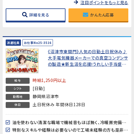
注目ポイントをもっと見る
詳細を見る
かんたん応募
派遣社員
お仕事No25-3516
《沼津市東間門》人気の日勤土日祝休み♪
大手電気機器メーカーでの真空コンデンサ
の製造★新生活を応援!うれしい手当盛り
だくさん!★
時給1,250円以上
給与
[日勤]
シフト
静岡県沼津市
勤務地
土日祝休み 年間休日128日
休日
油を使わない清潔な職場で機械音もほぼ無く、冷暖房完備で作業しやすい環境です♪
特別なスキルや経験は必要ないので工場未経験の方も是非チャレンジしてみてください！