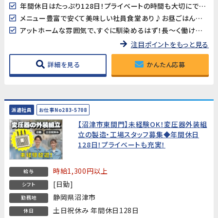
年間休日はたっぷり128日！プライベートの時間も大切にできます。
メニュー豊富で安くて美味しい社員食堂あり♪お昼ごはんの心配もいりません！
アットホームな雰囲気で、すぐに馴染めるはず！長～く働ける環境が整っています。
注目ポイントをもっと見る
詳細を見る
かんたん応募
派遣社員
お仕事No283-5708
【沼津市東間門】未経験OK！変圧器外装組
立の製造・工場スタッフ募集◆年間休日
128日！プライベートも充実！
時給1,300円以上
給与
[日勤]
シフト
静岡県沼津市
勤務地
土日祝休み 年間休日128日
休日