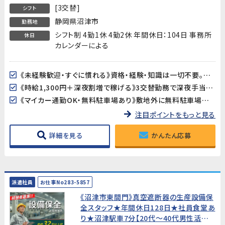
[3交替]
シフト
静岡県沼津市
勤務地
シフト制 4勤1休 4勤2休 年間休日：104日 事務所
休日
カレンダーによる
《未経験歓迎・すぐに慣れる》資格・経験・知識は一切不要。作業習得期間は約2週間で、ライン作業に慣れていない方もスムーズにスタートできます。
《時給1,300円＋深夜割増で稼げる》3交替勤務で深夜手当も加算。月収25万円以上を目指せます。
《マイカー通勤OK・無料駐車場あり》敷地外に無料駐車場を完備。バイク・自転車でも通勤できます。
注目ポイントをもっと見る
詳細を見る
かんたん応募
派遣社員
お仕事No283-5857
《沼津市東間門》真空遮断器の生産設備保
全スタッフ★年間休日128日★社員食堂あ
り★沼津駅車7分【20代～40代男性活躍