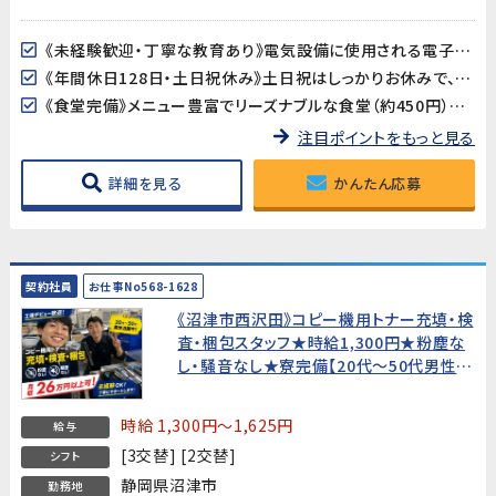
《未経験歓迎・丁寧な教育あり》電気設備に使用される電子部品の製造ですが、製造業が初めての方でも安心。丁寧な教育制度が整っており、しっかりサポートします。
《年間休日128日・土日祝休み》土日祝はしっかりお休みで、GW・夏季・年末年始の長期連休もあります。プライベートとのバランスが取りやすい環境です。
《食堂完備》メニュー豊富でリーズナブルな食堂（約450円）を利用可能。毎日のランチ準備が不要で快適です。
注目ポイントをもっと見る
詳細を見る
かんたん応募
契約社員
お仕事No568-1628
《沼津市西沢田》コピー機用トナー充填・検
査・梱包スタッフ★時給1,300円★粉塵な
し・騒音なし★寮完備【20代〜50代男性活
躍中！】
時給 1,300円～1,625円
給与
[3交替] [2交替]
シフト
静岡県沼津市
勤務地