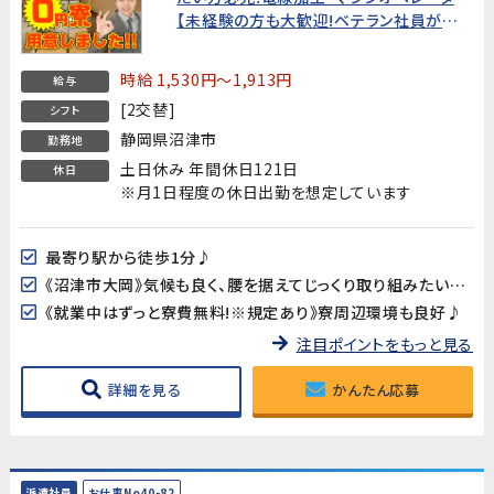
【未経験の方も大歓迎!ベテラン社員がマン
ツーマンで教えてくれます】★就業中はず
っと寮費無料!★
時給 1,530円～1,913円
給与
[2交替]
シフト
静岡県沼津市
勤務地
土日休み 年間休日121日
休日
※月1日程度の休日出勤を想定しています
最寄り駅から徒歩1分♪
《沼津市大岡》気候も良く、腰を据えてじっくり取り組みたい方にオススメです!
《就業中はずっと寮費無料!※規定あり》寮周辺環境も良好♪
注目ポイントをもっと見る
詳細を見る
かんたん応募
派遣社員
お仕事No40-82