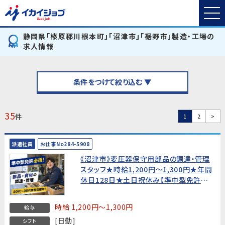
静岡県「榛原郡川根本町」「沼津市」「裾野市」製造・工場の
求人情報
条件をつけて絞り込む ▼
35
件
1
2
>
派遣社員
お仕事No284-5908
《沼津市》変圧器保守用部品の調達・管理
スタッフ★時給1,200円〜1,300円★年間
休日128日★土日祝休み【準中型免許必
須・20代〜30代男性活躍中！】
時給 1,200円～1,300円
給与
[日勤]
シフト