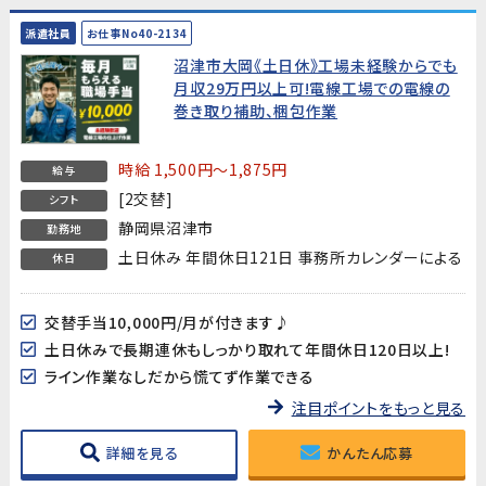
派遣社員
お仕事No40-2134
沼津市大岡《土日休》工場未経験からでも
月収29万円以上可!電線工場での電線の
巻き取り補助、梱包作業
時給 1,500円～1,875円
給与
[2交替]
シフト
静岡県沼津市
勤務地
土日休み 年間休日121日 事務所カレンダーによる
休日
交替手当10,000円/月が付きます♪
土日休みで長期連休もしっかり取れて年間休日120日以上!
ライン作業なしだから慌てず作業できる
注目ポイントをもっと見る
詳細を見る
かんたん応募