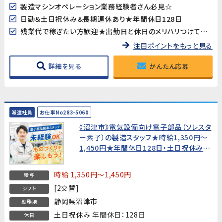
製造マシンオペレーション業務経験者さん必見☆
日勤＆土日祝休み＆長期連休あり★年間休日128日
残業代で稼ぎたい方歓迎★出勤日と休日のメリハリつけて働けます
注目ポイントをもっと見る
詳細を見る
かんたん応募
派遣社員
お仕事No283-5060
《沼津市》電気設備向け電子部品（ソレスタ
ー素子）の製造スタッフ★時給1,350円〜
1,450円★年間休日128日・土日祝休み
【未経験歓迎・20代～40代男性活躍中！】
時給 1,350円～1,450円
給与
[2交替]
シフト
静岡県沼津市
勤務地
土日祝休み 年間休日：128日
休日