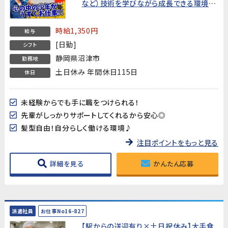
など）技術を学びながら成長できる環境で
す【充実の入社特典/手当♪新しいスタート
を応援します!】
時給1,350円
給与
[日勤]
シフト
静岡県沼津市
勤務地
土日休み 年間休日115日
休日
未経験からでも手に職をつけられる！
先輩がしっかりサポートしてくれるから安心◎
髪型自由！自分らしく働ける環境♪
注目ポイントをもっと見る
詳細を見る
かんたん応募
派遣社員
お仕事No16-827
【駅からの送迎有り×土日祝休み】大手食