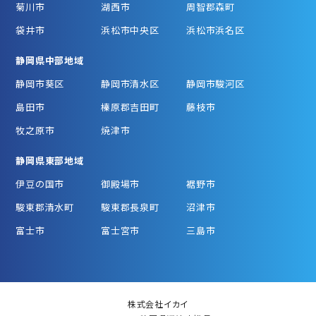
菊川市
湖西市
周智郡森町
袋井市
浜松市中央区
浜松市浜名区
静岡県中部地域
静岡市葵区
静岡市清水区
静岡市駿河区
島田市
榛原郡吉田町
藤枝市
牧之原市
焼津市
静岡県東部地域
伊豆の国市
御殿場市
裾野市
駿東郡清水町
駿東郡長泉町
沼津市
富士市
富士宮市
三島市
株式会社イカイ