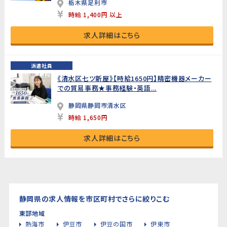
栃木県足利市
時給 1,400円 以上
求人詳細はこちら
派遣社員
《清水区七ツ新屋》【時給1650円】精密機器メーカー
での貿易事務★事務経験・英語...
静岡県静岡市清水区
時給 1,650円
求人詳細はこちら
静岡県の求人情報を市区町村でさらに絞りこむ
東部地域
熱海市
伊豆市
伊豆の国市
伊東市