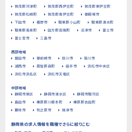
賀茂郡河津町
賀茂郡西伊豆町
賀茂郡東伊豆町
賀茂郡松崎町
賀茂郡南伊豆町
御殿場市
下田市
裾野市
駿東郡小山町
駿東郡清水町
駿東郡長泉町
田方郡函南町
沼津市
富士市
富士宮市
三島市
西部地域
磐田市
御前崎市
掛川市
菊川市
湖西市
周智郡森町
袋井市
浜松市中央区
浜松市浜名区
浜松市天竜区
中部地域
静岡市葵区
静岡市清水区
静岡市駿河区
島田市
榛原郡川根本町
榛原郡吉田町
藤枝市
牧之原市
焼津市
静岡県の求人情報を職種でさらに絞りこむ