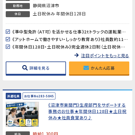
静岡県沼津市
勤務地
土日祝休み 年間休日128日
休日
《準中型免許（AT可）を活かせる仕事》2tトラックの運転業務があるため、準中型免許が必須です。運転スキルを活かしながら、部品の調達・管理・出荷までを担う幅広い業務に携われます。
《アットホームで働きやすい・しっかり教育あり》社員数約110名の落ち着いた規模の製造会社です。業務の引き継ぎ・教育制度がしっかり整っており、製造業未経験の方も安心してスタートできます。
《年間休日128日・土日祝休み》完全週休2日制（土日祝休み）で、GW・夏季・年末年始の大型連休も充実。プライベートとのバランスが取りやすい環境です。
注目ポイントをもっと見る
詳細を見る
かんたん応募
派遣社員
お仕事No283-5845
《沼津市東間門》生産部門をサポートする
事務のお仕事★年間休日128日★土日祝
休み★社員食堂あり♪
時給1,300円
給与