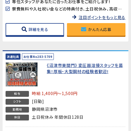
専任スタッフがあなたに合ったお仕事をご紹介します!
寮費無料や入社祝い金などの特典付き、土日祝休み、高収入など様々なお仕事を掲載中です
注目ポイントをもっと見る
詳細を見る
かんたん応募
派遣社員
お仕事No283-5709
《沼津市東間門》 変圧器溶接スタッフを募
集！厚板・大型鋼材の経験者歓迎!
時給 1,400円～1,500円
給与
[日勤]
シフト
静岡県沼津市
勤務地
土日祝休み 年間休日128日
休日