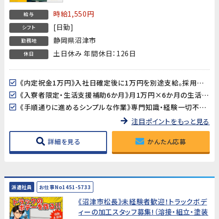
時給1,550円
給与
[日勤]
シフト
静岡県沼津市
勤務地
土日休み 年間休日：126日
休日
《内定祝金1万円》入社日確定後に1万円を別途支給。採用決定のお祝いです♪
《入寮者限定・生活支援補助6か月》月1万円×6か月の生活支援補助あり。地方からの移住も安心です※入寮者限定
《手順通りに進めるシンプルな作業》専門知識・経験一切不要。決まった手順に沿って作業を進めるため、未経験の方でも約2か月でひとり立ちできます。
注目ポイントをもっと見る
詳細を見る
かんたん応募
派遣社員
お仕事No1451-5733
《沼津市松長》未経験者歓迎！トラックボデ
ィーの加工スタッフ募集!（溶接・組立・塗装