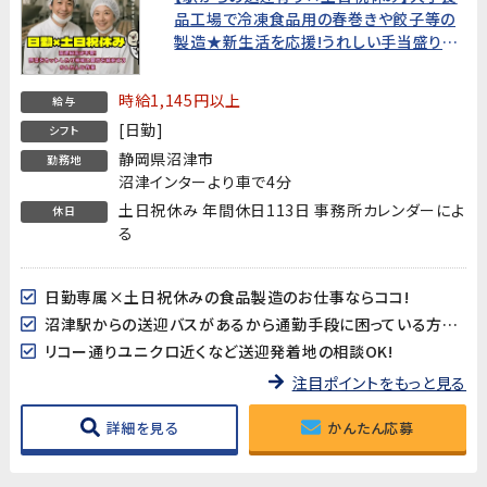
品工場で冷凍食品用の春巻きや餃子等の
製造★新生活を応援!うれしい手当盛りだ
くさん!★
時給1,145円以上
給与
[日勤]
シフト
静岡県沼津市
勤務地
沼津インターより車で4分
土日祝休み 年間休日113日 事務所カレンダーによ
休日
る
日勤専属×土日祝休みの食品製造のお仕事ならココ!
沼津駅からの送迎バスがあるから通勤手段に困っている方も安心♪
リコー通りユニクロ近くなど送迎発着地の相談OK!
注目ポイントをもっと見る
詳細を見る
かんたん応募