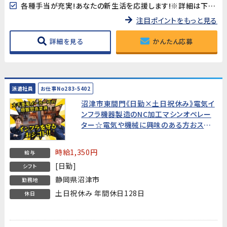
各種手当が充実!あなたの新生活を応援します!※詳細は下記キャンペーン情報欄を御確認下さい。
注目ポイントをもっと見る
詳細を見る
かんたん応募
派遣社員
お仕事No283-5402
沼津市東間門《日勤×土日祝休み》電気イ
ンフラ機器製造のNC加工マシンオペレー
ター☆電気や機械に興味のある方おスス
メ！製造機械オペレーション業務経験者募
集
時給1,350円
給与
[日勤]
シフト
静岡県沼津市
勤務地
土日祝休み 年間休日128日
休日