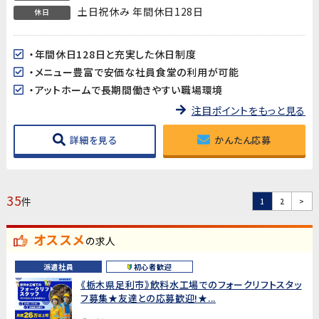
土日祝休み 年間休日128日
休日
・年間休日128日と充実した休日制度
・メニュー豊富で安価な社員食堂の利用が可能
・アットホームで長期間働きやすい職場環境
注目ポイントをもっと見る
詳細を見る
かんたん応募
35
件
1
2
>
オススメ
の求人
派遣社員
初心者歓迎
《栃木県足利市》飲料水工場でのフォークリフトスタッ
フ募集★友達との応募歓迎!★...