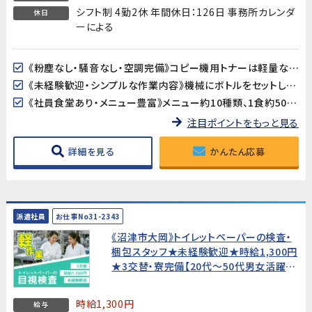
シフト制 4勤2休 年間休日：126日 事務所カレンダ
休日
ーによる
《粉塵なし・騒音なし・空調完備》コピー機用トナーは軽量な粉末製品。重量物の取り扱いがなく、空調の効いた屋内での作業なので、季節を問わず快適に働けます。
《未経験歓迎・シンプルな作業内容》機械にボトルをセットして操作するだけのシンプルな作業です。資格・経験は一切不要なので、工場勤務が初めての方でも安心です。
《社員食堂あり・メニュー豊富》メニュー約10種類、1食約500円とお手頃価格。お昼の準備が不要で、毎日の食事もラクラクです。
注目ポイントをもっと見る
詳細を見る
かんたん応募
派遣社員
お仕事No31-2343
《沼津市大岡》トイレットペーパーの検査・
梱包スタッフ★未経験歓迎★時給1,300円
★3交替・寮完備【20代〜50代男女活躍
中！】
時給1,300円
給与