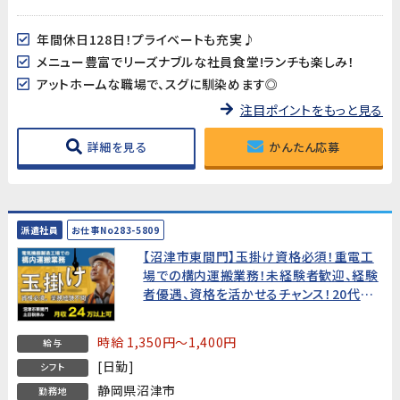
年間休日128日！プライベートも充実♪
メニュー豊富でリーズナブルな社員食堂!ランチも楽しみ！
アットホームな職場で、スグに馴染めます◎
注目ポイントをもっと見る
詳細を見る
かんたん応募
派遣社員
お仕事No283-5809
【沼津市東間門】玉掛け資格必須！重電工
場での構内運搬業務！未経験者歓迎、経験
者優遇、資格を活かせるチャンス！20代～
40代男性活躍中!
時給 1,350円～1,400円
給与
[日勤]
シフト
静岡県沼津市
勤務地