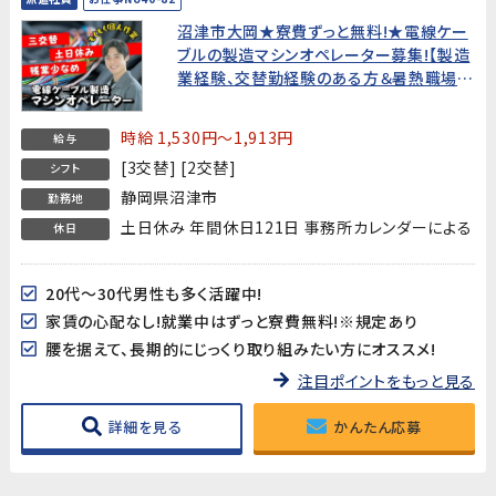
沼津市大岡★寮費ずっと無料!★電線ケー
ブルの製造マシンオペレーター募集!【製造
業経験、交替勤経験のある方＆暑熱職場
OKな方歓迎!】
時給 1,530円～1,913円
給与
[3交替] [2交替]
シフト
静岡県沼津市
勤務地
土日休み 年間休日121日 事務所カレンダーによる
休日
20代～30代男性も多く活躍中!
家賃の心配なし!就業中はずっと寮費無料!※規定あり
腰を据えて、長期的にじっくり取り組みたい方にオススメ!
注目ポイントをもっと見る
詳細を見る
かんたん応募