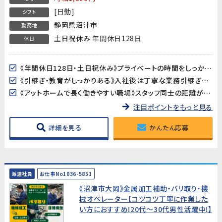
[日勤]
シフト
静岡県沼津市
勤務地
土日祝休み 年間休日128日
休日
《年間休日128日・土日祝休み》プライベートの時間をしっかり確保できます。GW・夏季・年末年始の長期休暇もあり♪
《引継ぎ・教育がしっかりある》入社後は丁寧な業務引継ぎがあるため、初めての職場でも安心してスタートできます。
《アットホームで長く働きやすい職場》スタッフ同士の距離が近く、相談しやすい雰囲気。長期間にわたって活躍できる環境です。
注目ポイントをもっと見る
詳細を見る
かんたん応募
派遣社員
お仕事No1036-5851
《沼津市大岡》金属加工補助・バリ取り・機
械オペレーター【コツコツ丁寧に作業した
い方におすすめ!20代～30代男性活躍中!】