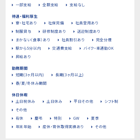
一部支給
全額支給
支給なし
待遇・福利厚生
寮・社宅あり
社保完備
社員登用あり
制服貸与
研修制度あり
送迎制度あり
まかない（食事）あり
社員割引あり
完全分煙
駅から5分以内
交通費支給
バイク・車通勤OK
昇給あり
勤務期間
短期(3ヶ月以内)
長期(3ヶ月以上)
春/夏/冬休み期間
休日休暇
土日祝休み
土日休み
平日その他
シフト制
その他
有休
慶弔
特別
GW
夏季
年末年始
産休・育休取得実績あり
その他