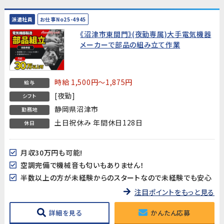
派遣社員
お仕事No25-4945
《沼津市東間門》(夜勤専属)大手電気機器
メーカーで部品の組み立て作業
時給 1,500円～1,875円
給与
[夜勤]
シフト
静岡県沼津市
勤務地
土日祝休み 年間休日128日
休日
月収30万円も可能!
空調完備で機械音も匂いもありません！
半数以上の方が未経験からのスタートなので未経験でも安心
注目ポイントをもっと見る
詳細を見る
かんたん応募