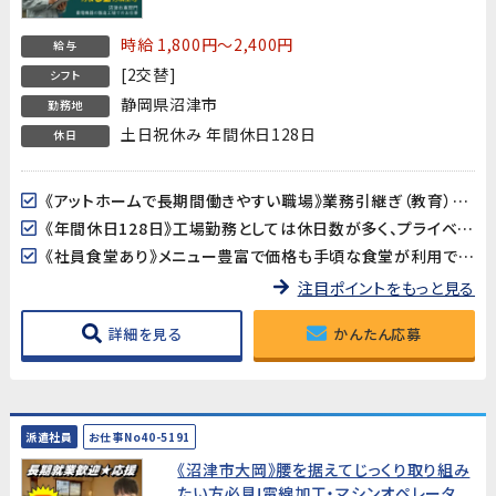
中!】
時給 1,800円～2,400円
給与
[2交替]
シフト
静岡県沼津市
勤務地
土日祝休み 年間休日128日
休日
《アットホームで長期間働きやすい職場》業務引継ぎ（教育）がしっかりあるので、未経験の方でも安心してスタートできます。
《年間休日128日》工場勤務としては休日数が多く、プライベートの時間をしっかり確保できます。
《社員食堂あり》メニュー豊富で価格も手頃な食堂が利用できます（約500円）。
注目ポイントをもっと見る
詳細を見る
かんたん応募
派遣社員
お仕事No40-5191
《沼津市大岡》腰を据えてじっくり取り組み
たい方必見!電線加工・マシンオペレータ