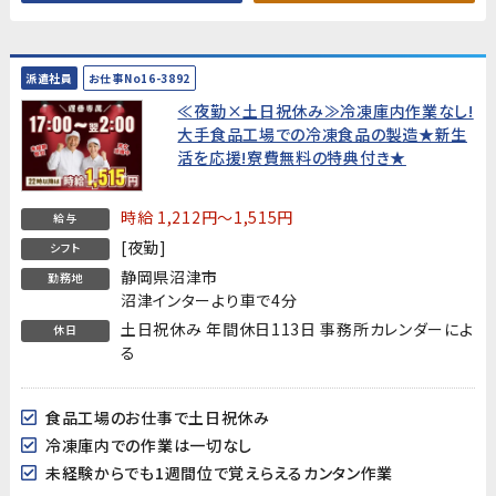
派遣社員
お仕事No16-3892
≪夜勤×土日祝休み≫冷凍庫内作業なし!
大手食品工場での冷凍食品の製造★新生
活を応援!寮費無料の特典付き★
時給 1,212円～1,515円
給与
[夜勤]
シフト
静岡県沼津市
勤務地
沼津インターより車で4分
土日祝休み 年間休日113日 事務所カレンダーによ
休日
る
食品工場のお仕事で土日祝休み
冷凍庫内での作業は一切なし
未経験からでも1週間位で覚えらえるカンタン作業