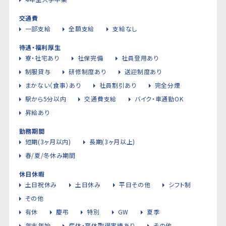
交通費
一部支給
全額支給
支給なし
待遇・福利厚生
寮・社宅あり
社保完備
社員登用あり
制服貸与
研修制度あり
送迎制度あり
まかない（食事）あり
社員割引あり
完全分煙
駅から5分以内
交通費支給
バイク・車通勤OK
昇給あり
勤務期間
短期(3ヶ月以内)
長期(3ヶ月以上)
春/夏/冬休み期間
休日休暇
土日祝休み
土日休み
平日その他
シフト制
その他
有休
慶弔
特別
GW
夏季
年末年始
産休・育休取得実績あり
その他