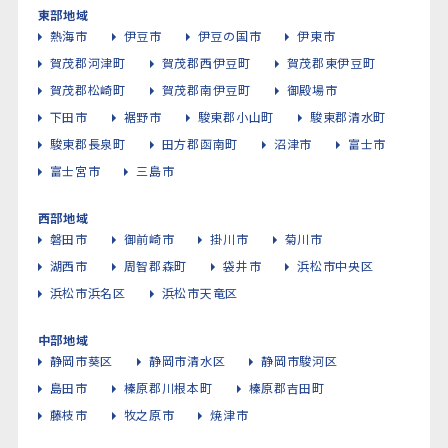
東部地域
熱海市
伊豆市
伊豆の国市
伊東市
賀茂郡河津町
賀茂郡西伊豆町
賀茂郡東伊豆町
賀茂郡松崎町
賀茂郡南伊豆町
御殿場市
下田市
裾野市
駿東郡小山町
駿東郡清水町
駿東郡長泉町
田方郡函南町
沼津市
富士市
富士宮市
三島市
西部地域
磐田市
御前崎市
掛川市
菊川市
湖西市
周智郡森町
袋井市
浜松市中央区
浜松市浜名区
浜松市天竜区
中部地域
静岡市葵区
静岡市清水区
静岡市駿河区
島田市
榛原郡川根本町
榛原郡吉田町
藤枝市
牧之原市
焼津市