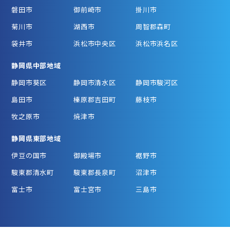
磐田市
御前崎市
掛川市
菊川市
湖西市
周智郡森町
袋井市
浜松市中央区
浜松市浜名区
静岡県中部地域
静岡市葵区
静岡市清水区
静岡市駿河区
島田市
榛原郡吉田町
藤枝市
牧之原市
焼津市
静岡県東部地域
伊豆の国市
御殿場市
裾野市
駿東郡清水町
駿東郡長泉町
沼津市
富士市
富士宮市
三島市