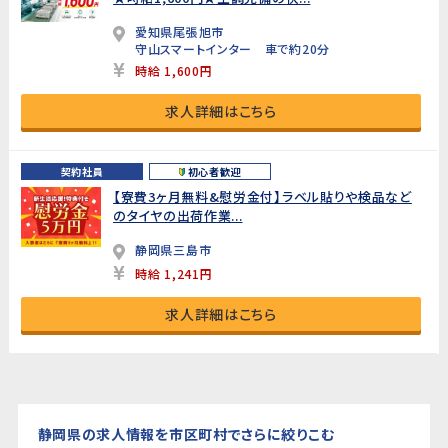
愛知県尾張旭市
守山スマートインター 車で約20分
時給 1,600円
求人詳細はこちら
契約社員
初心者歓迎
【寮費3ヶ月無料&慰労金付】ラベル貼りや検品など
のタイヤの出荷作業...
静岡県三島市
時給 1,241円
求人詳細はこちら
静岡県の求人情報を市区町村でさらに絞りこむ