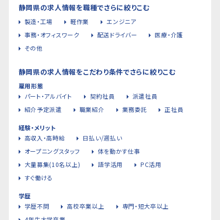
静岡県の求人情報を職種でさらに絞りこむ
製造・工場
軽作業
エンジニア
事務・オフィスワーク
配送ドライバー
医療・介護
その他
静岡県の求人情報をこだわり条件でさらに絞りこむ
雇用形態
パート・アルバイト
契約社員
派遣社員
紹介予定派遣
職業紹介
業務委託
正社員
経験・メリット
高収入・高時給
日払い/週払い
オープニングスタッフ
体を動かす仕事
大量募集(10名以上)
語学活用
PC活用
すぐ働ける
学歴
学歴不問
高校卒業以上
専門・短大卒以上
4年生大学卒業