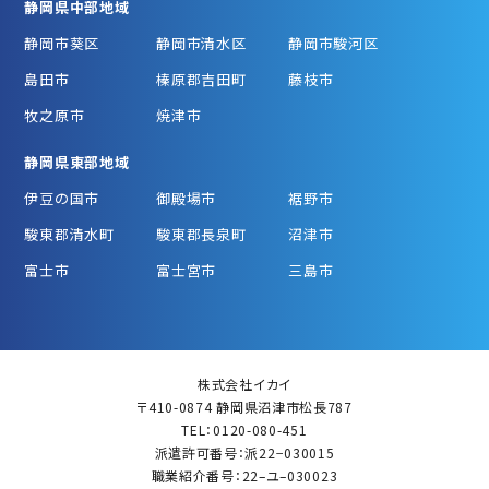
静岡県中部地域
静岡市葵区
静岡市清水区
静岡市駿河区
島田市
榛原郡吉田町
藤枝市
牧之原市
焼津市
静岡県東部地域
伊豆の国市
御殿場市
裾野市
駿東郡清水町
駿東郡長泉町
沼津市
富士市
富士宮市
三島市
株式会社イカイ
〒410-0874 静岡県沼津市松長787
TEL：0120-080-451
派遣許可番号：派22−030015
職業紹介番号：22–ユ–030023