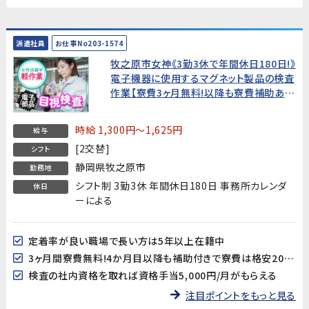
派遣社員
お仕事No203-1574
牧之原市女神《3勤3休で年間休日180日!》
電子機器に使用するマグネット製品の検査
作業【寮費3ヶ月無料!以降も寮費補助あ
り】
時給 1,300円～1,625円
給与
[2交替]
シフト
静岡県牧之原市
勤務地
シフト制 3勤3休 年間休日180日 事務所カレンダ
休日
ーによる
定着率が良い職場で長い方は5年以上在籍中
3ヶ月間寮費無料!4か月目以降も補助付きで寮費は格安20,000円♪
検査の社内資格を取れば資格手当5,000円/月がもらえる
注目ポイントをもっと見る