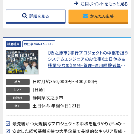
注目ポイントをもっと見る
詳細を見る
かんたん応募
派遣社員
お仕事No637-5639
【牧之原市】移行プロジェクトの中枢を担う
システムエンジニアのお仕事《土日休み＆
残業少なめ》開発・管理・運用経験者募集
★大手企業でキャリアアップ目指せるお仕
事
日給月給350,000円～400,000円
給与
[日勤]
シフト
静岡県牧之原市
勤務地
土日休み 年間休日121日
休日
最先端かつ大規模なプロジェクトの中核を担うやりがいのあるポジション！
安定した経営基盤を持つ大手企業で長期的なキャリア形成が可能！