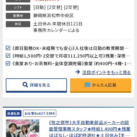
[日勤] [2交替] [2交替]
シフト
静岡県浜松市中央区
勤務地
土日休み 年間休日121日
休日
事務所カレンダーによる
《即日勤務OK・未経験でも安心》入社後は日勤の教育期間からスタートするので、2交替勤務が初めての方でも安心してスタートできます。工場未経験の方も大歓迎です。
《時給1,500円・2交替で月収311,250円以上可》残業・深夜手当が加算され、月収311,250円以上を目指せます（所定21.25日・残業25h・深夜25hの場合）。
《食堂あり・お茶無料・全体空調完備》食堂（約400円・4種・11:30〜13:30）が利用できます。お茶も無料。空調完備の環境ですが、作業場によっては暑さを感じる場合があります。
注目ポイントをもっと見る
詳細を見る
かんたん応募
派遣社員
お仕事No637-5899
《牧之原市》大手自動車部品メーカーの図
面管理事務スタッフ★時給1,400円★残業
ほぼなし・ほぼ定時退社★土日休み【主婦