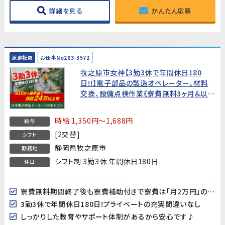
詳細を見る
かんたん応募
派遣社員
お仕事No203-3572
牧之原市女神【3勤3休で年間休日180
日!!】電子部品の製造オペレーター、材料
交換、設備点検作業《寮費無料3ヶ月＆以降
も寮費20,000円/月》
時給 1,350円～1,688円
給与
[2交替]
シフト
静岡県牧之原市
勤務地
シフト制 3勤3休 年間休日180日
休日
寮費無料期間終了後も寮費補助付きで寮費は「月2万円」の格安♪
3勤3休で年間休日180日!プライベートの充実間違いなし
しっかりした教育やサポート体制があるから安心です♪