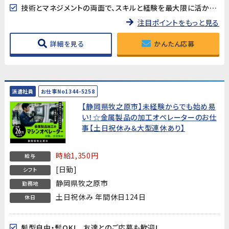
技術とマネジメントの両面で、スキルと経験を最大限に活かせます！
注目ポイントをもっと見る
詳細を見る
かんたん応募
派遣社員
お仕事No1344-5258
【静岡県牧之原市】未経験からでも始め易
い！☆金属製品の加工オペレーターのお仕
事【土日祝休み＆大型連休あり】
時給1,350円
給与
[日勤]
シフト
静岡県牧之原市
勤務地
土日祝休み 年間休日124日
休日
髪型自由・髭OK! 友達とのご応募も歓迎!