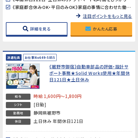
《家庭都合休みOK・平日のみOK》家庭の事情に合わせた働き方の相談が可能です。
注目ポイントをもっと見る
詳細を見る
かんたん応募
派遣社員
お仕事No649-5855
《裾野市御宿》自動車部品の評価・設計サ
ポート事務★Solid Works使用★年間休
日121日★土日休み
時給 1,600円～1,800円
給与
[日勤]
シフト
静岡県裾野市
勤務地
土日休み 年間休日121日
休日