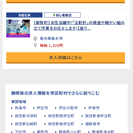
派遣社員
初心者歓迎
《都賀町》女性活躍中!「注射針」の検査や細かい組み
立て作業をお任せします!【座り...
栃木県栃木市
時給 1,325円
求人詳細はこちら
静岡県の求人情報を市区町村でさらに絞りこむ
東部地域
熱海市
伊豆市
伊豆の国市
伊東市
賀茂郡河津町
賀茂郡西伊豆町
賀茂郡東伊豆町
賀茂郡松崎町
賀茂郡南伊豆町
御殿場市
下田市
裾野市
駿東郡小山町
駿東郡清水町