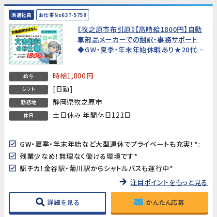
派遣社員
お仕事No637-5759
《牧之原市布引原》【高時給1800円】自動
車部品メーカーでの翻訳・事務サポート
◆GW・夏季・年末年始休暇あり★20代～
40代活躍中!
時給1,800円
給与
[日勤]
シフト
静岡県牧之原市
勤務地
土日休み 年間休日121日
休日
GW・夏季・年末年始など大型連休でプライベートも充実！*:
残業少なめ！無理なく働ける環境です*
駅チカ！金谷駅・菊川駅からシャトルバスも運行中*
注目ポイントをもっと見る
詳細を見る
かんたん応募