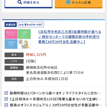
詳細を見る
かんたん応募
派遣社員
お仕事No646-4487
《浜松市中央区三方原》始業時間が選べる
♪検診センターでの健康診断の予約受付
業務【20代30代女性活躍中♪】
時給1,315円
給与
[日勤]
シフト
静岡県浜松市中央区
勤務地
東名高速道路浜松西ＩＣより車で10分
土日祝休み 年間休日125日
休日
勤務時間は2パターンから選べます♪ライフスタイルに合わせてご相談ください！
《土日祝休み×年間休日125日》残業も基本ないので主婦(夫)の方も働きやすい♪
服装はオフィスカジュアル♪20代30代の女性が多数活躍中です!