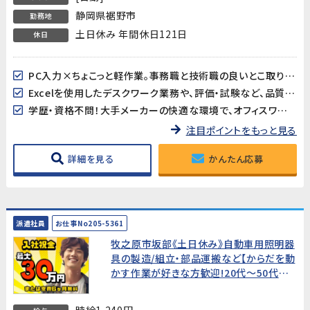
静岡県裾野市
勤務地
土日休み 年間休日121日
休日
PC入力×ちょこっと軽作業。事務職と技術職の良いとこ取りのベストバランス！
Excelを使用したデスクワーク業務や、評価・試験など、品質管理関連業務のご経験が活かせます
学歴・資格不問！大手メーカーの快適な環境で、オフィスワーク中心の簡易評価業務
注目ポイントをもっと見る
詳細を見る
かんたん応募
派遣社員
お仕事No205-5361
牧之原市坂部《土日休み》自動車用照明器
具の製造/組立・部品運搬など【からだを動
かす作業が好きな方歓迎!20代～50代男
性活躍中!】★新生活を応援!入社特典あり
★
時給1,240円