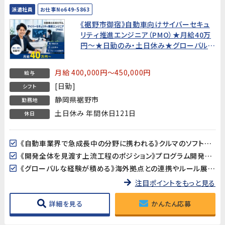
派遣社員
お仕事No649-5863
《裾野市御宿》自動車向けサイバーセキュ
リティ推進エンジニア（PMO）★月給40万
円〜★日勤のみ・土日休み★グローバル経
験可【20代〜50代活躍中！】
月給 400,000円～450,000円
給与
[日勤]
シフト
静岡県裾野市
勤務地
土日休み 年間休日121日
休日
《自動車業界で急成長中の分野に携われる》クルマのソフトウェア化が進む中、製品サイバーセキュリティは今最も注目される技術領域のひとつ。業界の最前線で、将来性の高い専門知識を身につけることができます。
《開発全体を見渡す上流工程のポジション》プログラム開発や設計ではなく、「プロジェクトが正しく進んでいるか」を確認・調整する推進役。PMOやプロジェクトリーダーを目指したい方に最適な環境です。
《グローバルな経験が積める》海外拠点との連携やルール展開など、国際的な業務に携われます。英語力は不問ですが、グローバルな視点を持った仕事を経験したい方にぴったりです。
注目ポイントをもっと見る
詳細を見る
かんたん応募