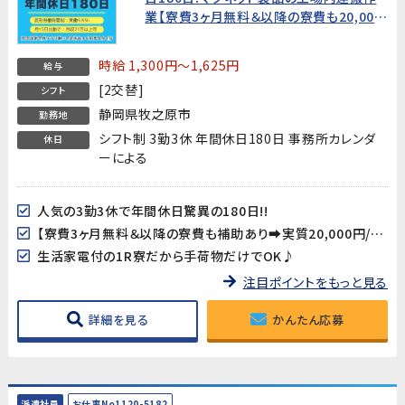
業【寮費3ヶ月無料＆以降の寮費も20,000
円/月!】
時給 1,300円～1,625円
給与
[2交替]
シフト
静岡県牧之原市
勤務地
シフト制 3勤3休 年間休日180日 事務所カレンダ
休日
ーによる
人気の3勤3休で年間休日驚異の180日!!
【寮費3ヶ月無料＆以降の寮費も補助あり➡実質20,000円/月!】
生活家電付の1R寮だから手荷物だけでOK♪
注目ポイントをもっと見る
詳細を見る
かんたん応募
派遣社員
お仕事No1120-5182