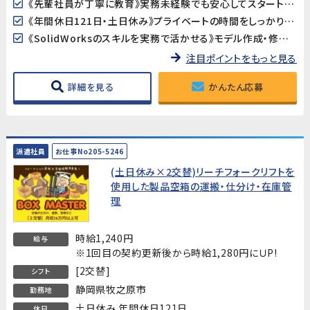
《先輩社員が丁寧に教育》実務未経験でも安心してスタートできます。評価試験の経験が浅い方も、手順書に沿って進めるので大丈夫です。
《年間休日121日・土日休み》プライベートの時間をしっかり確保できる環境です。
《SolidWorksのスキルを実務で活かせる》モデル作成・修正のスキルを、大手自動車部品メーカーの開発現場で活かせます。
注目ポイントをもっと見る
詳細を見る
かんたん応募
派遣社員
お仕事No205-5246
(土日休み×2交替)リーチフォークリフトを
使用した製品空箱の運搬・仕分け・在庫管
理
時給1,240円
給与
※1回目の契約更新後から時給1,280円にＵP!
[2交替]
シフト
静岡県牧之原市
勤務地
土日休み 年間休日121日
休日