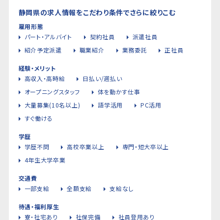
静岡県の求人情報をこだわり条件でさらに絞りこむ
雇用形態
パート・アルバイト
契約社員
派遣社員
紹介予定派遣
職業紹介
業務委託
正社員
経験・メリット
高収入・高時給
日払い/週払い
オープニングスタッフ
体を動かす仕事
大量募集(10名以上)
語学活用
PC活用
すぐ働ける
学歴
学歴不問
高校卒業以上
専門・短大卒以上
4年生大学卒業
交通費
一部支給
全額支給
支給なし
待遇・福利厚生
寮・社宅あり
社保完備
社員登用あり