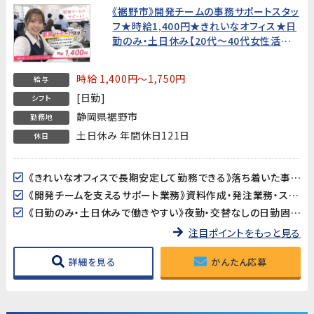
《裾野市》開発チームの事務サポートスタッ
フ★時給1,400円★きれいなオフィス★日
勤のみ・土日休み【20代〜40代女性活躍
中！】
時給 1,400円～1,750円
給与
[日勤]
シフト
静岡県裾野市
勤務地
土日休み 年間休日121日
休日
《きれいなオフィスで長期安定して勤務できる》落ち着いた事務所環境で、長期的に安心して働けます。腰を据えてじっくりキャリアを積みたい方におすすめです。
《開発チームを支えるサポート業務》資料作成・発注業務・スケジュール調整など、幅広い事務スキルを活かせるポジションです。開発の現場に近い場所で、ものづくりを支えるやりがいを感じられます。
《日勤のみ・土日休みで働きやすい》夜勤・交替なしの日勤固定。基本土日休みで、プライベートとのバランスが取りやすい環境です。
注目ポイントをもっと見る
詳細を見る
かんたん応募