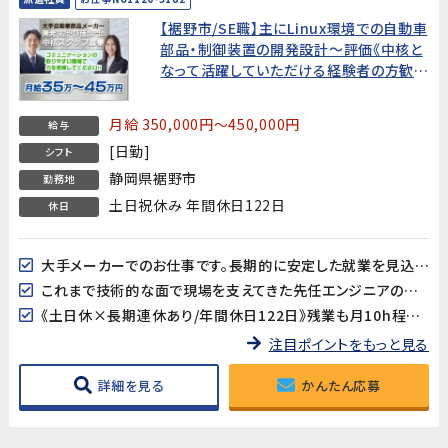
【裾野市/SE職】主にLinux環境での自動車
部品・制御装置の開発設計～評価《中核と
なって活躍していただける経験者の方歓
迎!》
月給 350,000円～450,000円
給与
[日勤]
シフト
静岡県裾野市
勤務地
土日祝休み 年間休日122日
休日
大手メーカーでのお仕事です。長期的に安定した就業を見込んでいますので新しい挑戦やスキルアップも目指せます!
これまで技術的な面で現場を支えてきた先任エンジニアの後任として活躍していただける方を募集します!
《土日休×長期連休あり/年間休日122日》残業も月10h程度でワークライフバランスも取り易い♪
注目ポイントをもっと見る
詳細を見る
かんたん応募