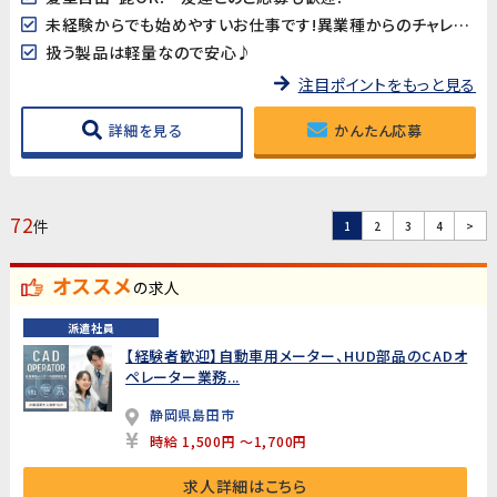
未経験からでも始めやすいお仕事です!異業種からのチャレンジもお待ちしております!
扱う製品は軽量なので安心♪
注目ポイントをもっと見る
詳細を見る
かんたん応募
72
件
1
2
3
4
>
オススメ
の求人
派遣社員
【経験者歓迎】自動車用メーター、HUD部品のCADオ
ペレーター業務...
静岡県島田市
時給 1,500円 ～1,700円
求人詳細はこちら