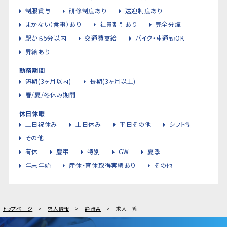
制服貸与
研修制度あり
送迎制度あり
まかない（食事）あり
社員割引あり
完全分煙
駅から5分以内
交通費支給
バイク・車通勤OK
昇給あり
勤務期間
短期(3ヶ月以内)
長期(3ヶ月以上)
春/夏/冬休み期間
休日休暇
土日祝休み
土日休み
平日その他
シフト制
その他
有休
慶弔
特別
GW
夏季
年末年始
産休・育休取得実績あり
その他
トップページ
求人情報
静岡県
求人一覧