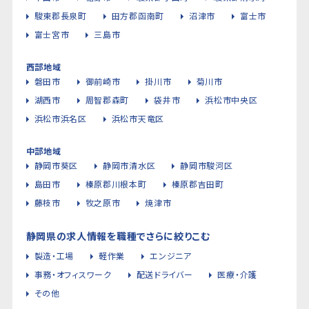
駿東郡長泉町
田方郡函南町
沼津市
富士市
富士宮市
三島市
西部地域
磐田市
御前崎市
掛川市
菊川市
湖西市
周智郡森町
袋井市
浜松市中央区
浜松市浜名区
浜松市天竜区
中部地域
静岡市葵区
静岡市清水区
静岡市駿河区
島田市
榛原郡川根本町
榛原郡吉田町
藤枝市
牧之原市
焼津市
静岡県の求人情報を職種でさらに絞りこむ
製造・工場
軽作業
エンジニア
事務・オフィスワーク
配送ドライバー
医療・介護
その他