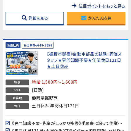
注目ポイントをもっと見る
詳細を見る
かんたん応募
派遣社員
お仕事No649-5856
《裾野市御宿》自動車部品の試験・評価ス
タッフ★専門知識不要★年間休日121日
★土日休み
時給 1,500円～1,600円
給与
[日勤]
シフト
静岡県裾野市
勤務地
土日休み 年間休日121日
休日
《専門知識不要・先輩がしっかり指導》手順書に沿って作業を進めるため、自動車業界が未経験の方も安心してスタートできます。
《年間休日121日・土日休み》プライベートの時間をしっかり確保できる環境です。