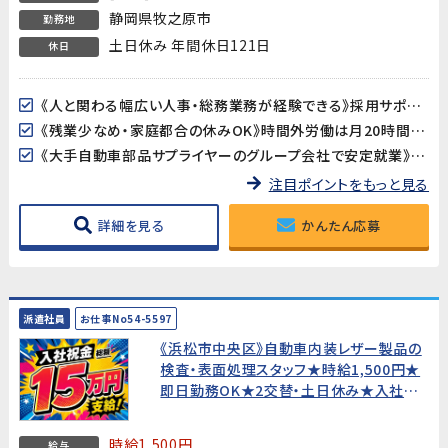
静岡県牧之原市
勤務地
土日休み 年間休日121日
休日
《人と関わる幅広い人事・総務業務が経験できる》採用サポート・人事書類管理・経費処理・会議運営など、人事・総務の仕事を幅広く経験できるポジションです。社会人としてのスキルを活かしながら、さらに成長できる環境です。
《残業少なめ・家庭都合の休みOK》時間外労働は月20時間程度と少なめ。主婦（夫）の方も歓迎で、家庭との両立がしやすい環境です。
《大手自動車部品サプライヤーのグループ会社で安定就業》国内外で活躍する大手自動車部品メーカーのグループ会社でのお仕事です。安定した環境で長期的に働けます。
注目ポイントをもっと見る
詳細を見る
かんたん応募
派遣社員
お仕事No54-5597
《浜松市中央区》自動車内装レザー製品の
検査・表面処理スタッフ★時給1,500円★
即日勤務OK★2交替・土日休み★入社祝
金総額15万円★寮費無料!【未経験歓迎・
20代〜40代男性活躍中！】
時給1,500円
給与