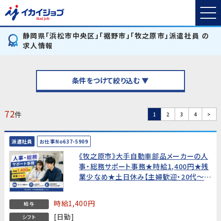
静岡県「浜松市中央区」「裾野市」「牧之原市」派遣社員 の
求人情報
条件をつけて絞り込む ▼
72
件
1
2
3
4
>
派遣社員
お仕事No637-5909
《牧之原市》大手自動車部品メーカーの人
事・総務サポート事務★時給1,400円★残
業少なめ★土日休み【主婦歓迎・20代〜
30代男女活躍中！】
時給1,400円
給与
[日勤]
シフト