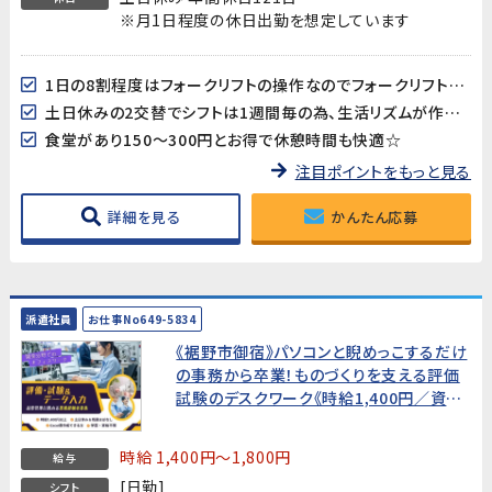
※月1日程度の休日出勤を想定しています
1日の8割程度はフォークリフトの操作なのでフォークリフト作業が好きな方にはおすすめ！
土日休みの2交替でシフトは1週間毎の為、生活リズムが作りやすい♪
食堂があり150～300円とお得で休憩時間も快適☆
注目ポイントをもっと見る
詳細を見る
かんたん応募
派遣社員
お仕事No649-5834
《裾野市御宿》パソコンと睨めっこするだけ
の事務から卒業！ものづくりを支える評価
試験のデスクワーク《時給1,400円／資格
不問／男女活躍中》品質管理に関わる業
務経験者募集！
時給 1,400円～1,800円
給与
[日勤]
シフト