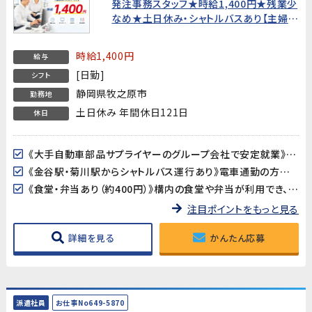
発注事務スタッフ★時給1,400円★残業少
なめ★土日休み・シャトルバスあり【主婦歓
迎・20代〜40代男女活躍中！】
時給1,400円
給与
[日勤]
シフト
静岡県牧之原市
勤務地
土日休み 年間休日121日
休日
《大手自動車部品サプライヤーのグループ会社で安定就業》国内外で活躍する大手自動車部品メーカーのグループ会社でのお仕事です。長年の安定した経営基盤のもと、腰を据えて働ける環境です。
《金谷駅・菊川駅からシャトルバス運行あり》電車通勤の方にも便利なシャトルバスが運行しています。マイカー・バイク・自転車通勤も可能で、通勤手段が選べます。
《食堂・弁当あり（約400円）》構内の食堂や弁当が利用でき、昼食の準備が不要です。診療所も完備されており、福利厚生が充実しています。
注目ポイントをもっと見る
詳細を見る
かんたん応募
派遣社員
お仕事No649-5870