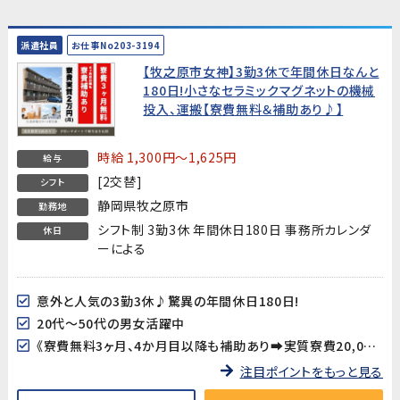
派遣社員
お仕事No203-3194
【牧之原市女神】3勤3休で年間休日なんと
180日!小さなセラミックマグネットの機械
投入、運搬【寮費無料＆補助あり♪】
時給 1,300円～1,625円
給与
[2交替]
シフト
静岡県牧之原市
勤務地
シフト制 3勤3休 年間休日180日 事務所カレンダ
休日
ーによる
意外と人気の3勤3休♪驚異の年間休日180日!
20代～50代の男女活躍中
《寮費無料3ヶ月、4か月目以降も補助あり➡実質寮費20,000円/月》
注目ポイントをもっと見る