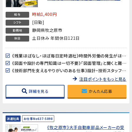
歓迎・20代〜40代男女活躍中！】
時給1,400円
給与
[日勤]
シフト
静岡県牧之原市
勤務地
土日休み 年間休日121日
休日
《残業ほぼなし・ほぼ毎日定時退社》時間外労働の発生がほとんどない職場です。GW・夏季・年末年始の大型連休もしっかりあり、プライベートや家庭との両立を重視したい方に最適です。
《図面や設計の専門知識は一切不要》「図面管理」と聞くと難しそうに感じるかもしれませんが、専門知識や経験は不要です。Excelの基本操作とメール対応ができれば、未経験からスタートできます。
《技術部門を支えるやりがいのある仕事》設計・技術スタッフのサポート役として、図面の管理や資料作成を担当。ものづくりの現場を縁の下で支える充実感が得られるポジションです。
注目ポイントをもっと見る
詳細を見る
かんたん応募
派遣社員
お仕事No637-5898
《牧之原市》大手自動車部品メーカーの受