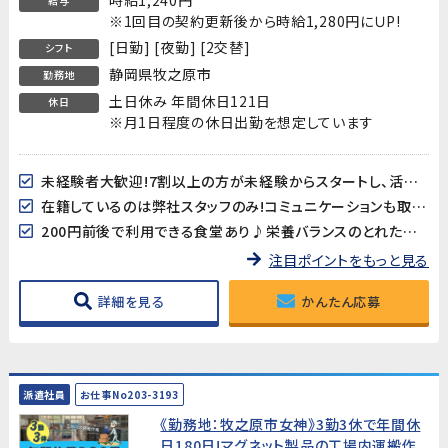
給与
※1回目の契約更新後から時給1,280円にＵP!
[日勤] [夜勤] [2交替]
シフト
静岡県牧之原市
勤務地
土日休み 年間休日121日
休日
※月1日程度の休日出勤を想定しています
未経験者大歓迎!7割以上の方が未経験からスタートし、活躍されています!弊社管理者が常駐していますので、相談事などもし易い環境です
在籍しているのは弊社スタッフのみ!コミュニケーションも取り易く、初心者の方にもしっかりフォローが付きます!
200円前後で利用できる食堂あり♪栄養バランスのとれたメニューが揃っています!
注目ポイントをもっと見る
詳細を見る
かんたん応募
派遣社員
お仕事No203-3193
《勤務地：牧之原市女神》3勤3休で年間休
日180日!マグネット製品の工場内運搬作